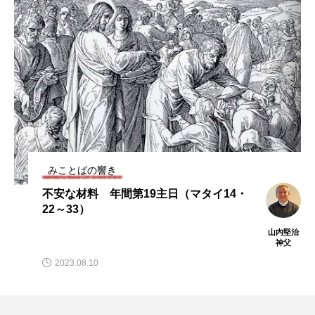
みことばの響き
不安な材料 年間第19主日（マタイ14・
22～33）
山内堅治
神父
2023.08.10