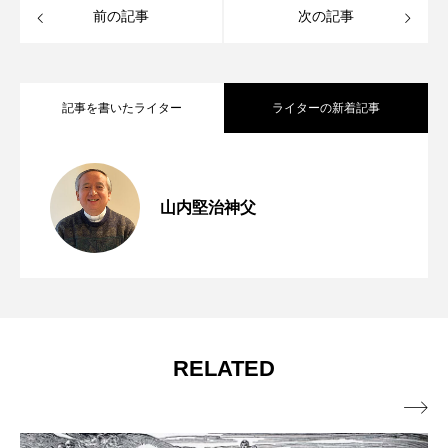
前の記事
次の記事
記事を書いたライター
ライターの新着記事
「助けてください」 年間第19主日（マタ
2026.08.07
山内堅治神父
第254回 第七の掟「貧しい人々への愛」
2026.08.06
イ14・22～33）
窮地に立たされて 年間第18主日（マタ
2026.07.31
【動画で学ぶ】
RELATED
イ14・13～21）
