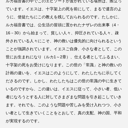
ルカ福音書の中でこのエピソードが置かれている場所は、際立っ
ています。イエスは、十字架上の死を前にして、まるで遺言のよ
うに、使徒たちにこの教えを残しておられるのです。たしかに、
ルカ福音書では、公生活の冒頭に置かれたナザレの出来事（4・
16－30）から始まって、貧しい人々、抑圧されている人々、疎
外されている人々にこそ、神の救いは優先的に向けられるという
ことが強調されています。イエスご自身、小さな者として、この
世にお生まれになり（ルカ1～2章）、仕える者としてふるまい、
十字架の死をお受けになります。この世の「常識」と神の救いの
計画の違いを、イエスはこのようにして、わたしたちに示してく
ださるのです。しかし、わたしたちはこの世の常識の中に生きて
いるのですから、この違いは、イエスに従って、小さい者、低い
者になろうとする人に対してさまざまな問題を引き起こしていき
ます。それでも、このような問題や苦しみを受け入れつつ、小さ
い者として生きていくことをとおして、真の支配、神の国、平和
が実現するのです。