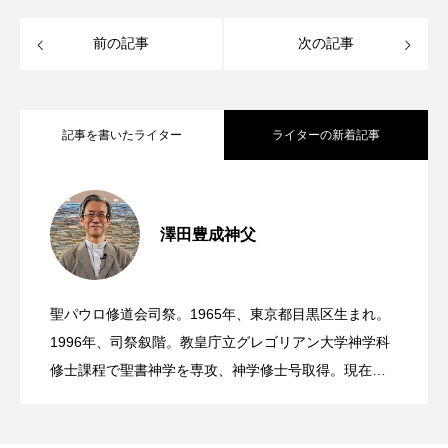
前の記事
次の記事
記事を書いたライター
ライターの新着記事
ご存知ですか？ 今日は主の変容の祝日
2026.08.06
澤田豊成神父
日本カトリック平和旬間（8月6日〜15
2026.08.05
です
聖パウロ修道会司祭。1965年、東京都目黒区生まれ。
ご存知ですか？ 8月4日は聖ヨハネ・マ
2026.08.04
日）
1996年、司祭叙階。教皇庁立グレゴリアン大学神学科
修士課程で聖書神学を専攻、神学修士号取得。現在は
編集をとおしての宣教に従事。東京カトリック神学
リア・ビアンネ司祭の記念日です
院、聖アントニオ神学院講師。