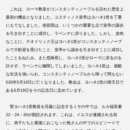
これは、ローマ教皇がコンスタンティノープルを訪れた歴史上
最初の機会となりました。ユスティノス皇帝はヨハネ1世を丁重
にもてなしました。使節団は、いくつかの重要な点で皇帝の譲歩
を引き出すことに成功し、ラベンナに戻りました。しかし、皮肉
なことに、テオドリック王はヨハネ1世がコンスタンティノープ
ルで大歓迎を受けたこと、皇帝から譲歩を引き出すことに成功し
たことをねたみ、また危険視し、ヨハネ1世がローマに戻るのを
許さず、ラベンナに幽閉してしまいました。ヨハネ1世は、過酷
な生活を強いられ、コンスタンティノープルから帰って間もない
526年5月18日に亡くなりました。教会は、ヨハネ1世の帰天日で
ある5月18日をその記念日に定めています。
聖ヨハネ1世教皇を荘厳に記念するミサの中では、ルカ福音書
22・24－30が朗読されます。これは、イエスが逮捕される前
に、弟子たちと最後におこなった晩さんの中でのエピソードで