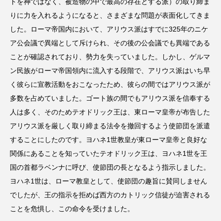
トを神ではなく、被造物の中で最高の存在とする派）の取り締ま
りに力を入れるようになると、さまざまな問題が表面化してきま
した。ローマ帝国内において、アリウス派はすでに325年のニケ
ア公会議で異端として斥けられ、その後の公会議でも異端である
ことが確認されており、勢力を失っていました。しかし、ゲルマ
ン民族がローマ帝国領内に流入する段階で、アリウス派はいち早
く彼らに宣教活動をおこなったため、彼らの間ではアリウス派が
多数を占めていました。ゴート族の間でもアリウス派を信奉する
人は多く、そのためテオドリック王は、東ローマ皇帝が布告した
アリウス派を厳しく取り締まる法令を撤回するよう使節団を派遣
することにしたのです。ヨハネ1世教皇が東ローマ皇帝と良好な
関係にあることを知っていたテオドリック王は、ヨハネ1世を王
国の首都ラベンナに呼び、使節団の長となるよう指示しました。
ヨハネ1世は、ローマ教皇として、使節団の趣旨に賛同しません
でしたが、王の指示を拒めば西方のカトリック信徒が迫害される
ことを危惧し、この命令を受けました。