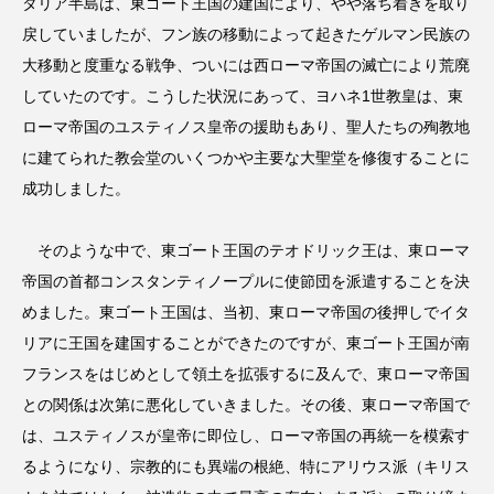
タリア半島は、東ゴート王国の建国により、やや落ち着きを取り
戻していましたが、フン族の移動によって起きたゲルマン民族の
大移動と度重なる戦争、ついには西ローマ帝国の滅亡により荒廃
していたのです。こうした状況にあって、ヨハネ1世教皇は、東
ローマ帝国のユスティノス皇帝の援助もあり、聖人たちの殉教地
に建てられた教会堂のいくつかや主要な大聖堂を修復することに
成功しました。
そのような中で、東ゴート王国のテオドリック王は、東ローマ
帝国の首都コンスタンティノープルに使節団を派遣することを決
めました。東ゴート王国は、当初、東ローマ帝国の後押しでイタ
リアに王国を建国することができたのですが、東ゴート王国が南
フランスをはじめとして領土を拡張するに及んで、東ローマ帝国
との関係は次第に悪化していきました。その後、東ローマ帝国で
は、ユスティノスが皇帝に即位し、ローマ帝国の再統一を模索す
るようになり、宗教的にも異端の根絶、特にアリウス派（キリス