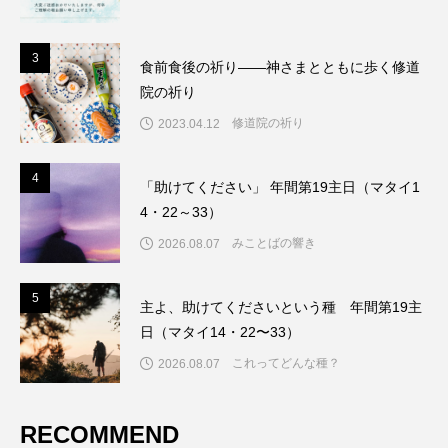
3
3
食前食後の祈り――神さまとともに歩く修道
院の祈り
修道院の祈り
2023.04.12
4
4
「助けてください」 年間第19主日（マタイ1
4・22～33）
みことばの響き
2026.08.07
5
5
主よ、助けてくださいという種 年間第19主
日（マタイ14・22〜33）
これってどんな種？
2026.08.07
RECOMMEND