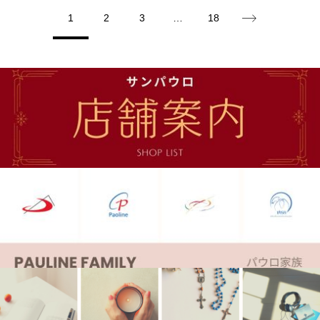
1
2
3
…
18