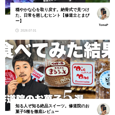
穏やかな心を取り戻す。納骨式で見つけ
た、日常を慈しむヒント【修道士とまぴ
ー】
TomaP
2026.07.01
知る人ぞ知る絶品スイーツ。修道院のお
菓子5種を徹底レビュー