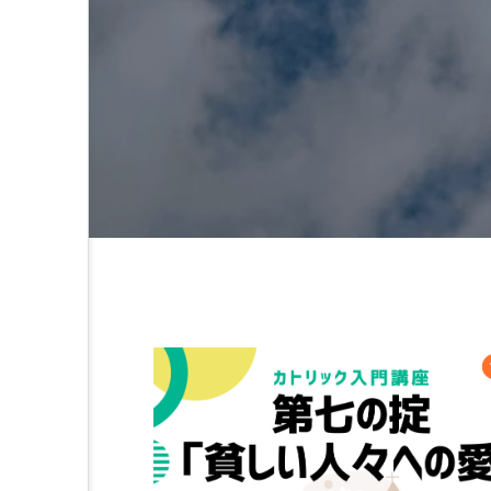
オーネ神父
カルド神父
ち
ム