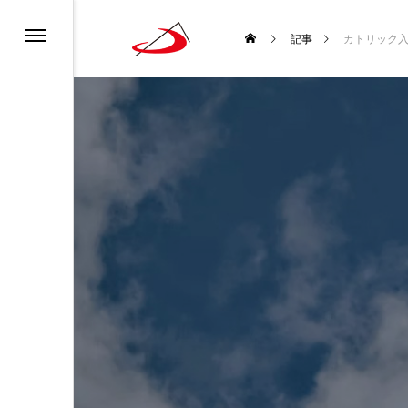
カレンダー
書ってどんな聖書？
ロニュース
ーポリシー
記事
カトリック
ディア利用規約
どんな種？
道会について
チャンネル利用規約
ロについて
になるには？
生涯と霊性
 使徒聖パウロ
聖書を味わい直す
袋