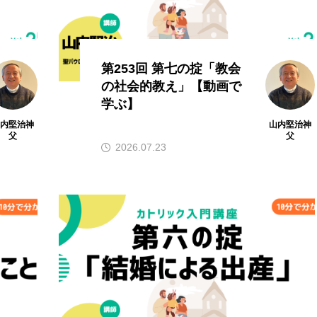
第253回 第七の掟「教会
の社会的教え」【動画で
学ぶ】
山内堅治神
山内堅治神
父
父
2026.07.23