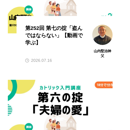
第252回 第七の掟「盗ん
ではならない」【動画で
学ぶ】
山内堅治神
父
2026.07.16