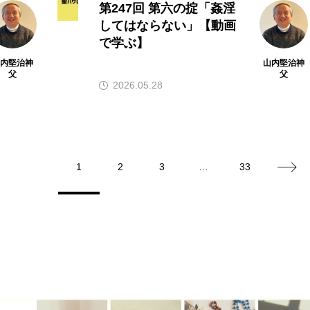
第247回 第六の掟「姦淫
してはならない」【動画
で学ぶ】
山内堅治神
山内堅治神
父
父
2026.05.28
1
2
3
…
33