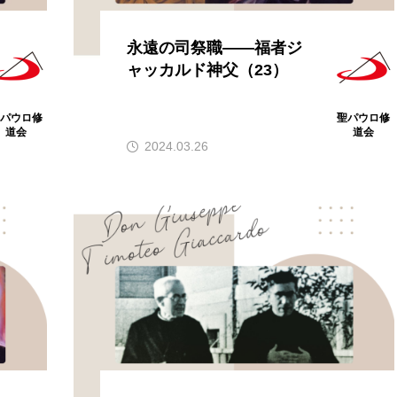
永遠の司祭職――福者ジ
ャッカルド神父（23）
聖パウロ修
聖パウロ修
道会
道会
2024.03.26