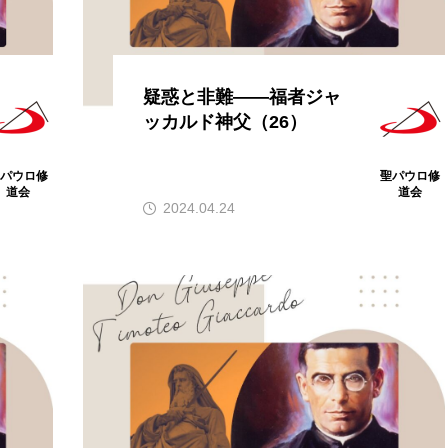
疑惑と非難――福者ジャ
ッカルド神父（26）
聖パウロ修
聖パウロ修
道会
道会
2024.04.24