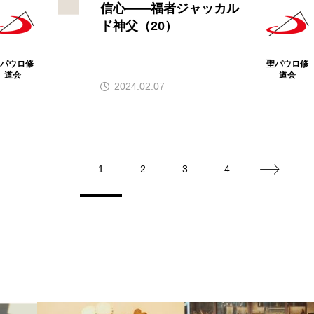
信心――福者ジャッカル
ド神父（20）
聖パウロ修
聖パウロ修
道会
道会
2024.02.07
1
2
3
4