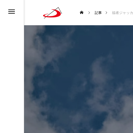
カレンダー
書ってどんな聖書？
ロニュース
ーポリシー
記事
福者ジャッ
ディア利用規約
どんな種？
道会について
チャンネル利用規約
ロについて
になるには？
生涯と霊性
 使徒聖パウロ
聖書を味わい直す
袋