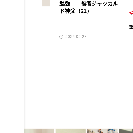
勉強――福者ジャッカル
ド神父（21）
2024.02.27