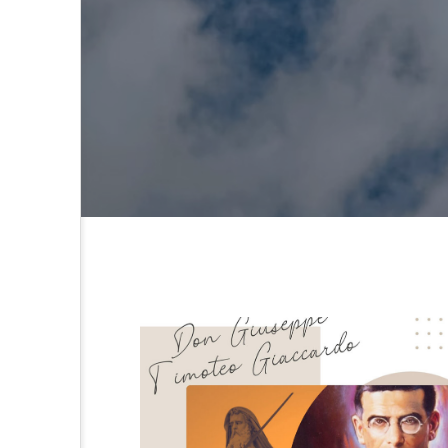
オーネ神父
カルド神父
ち
ム