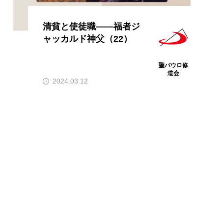
清貧と使徒職――福者ジ
ャッカルド神父（22）
聖パウロ修
道会
2024.03.12