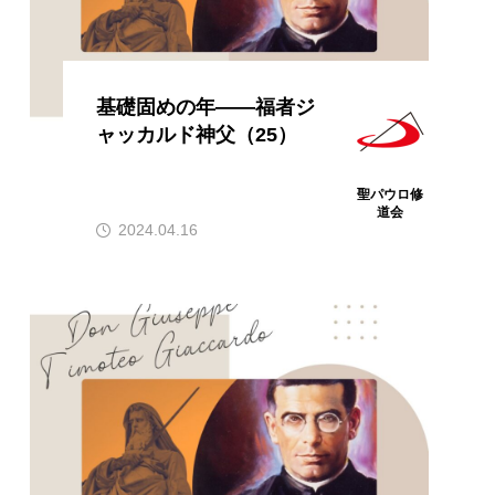
基礎固めの年――福者ジ
ャッカルド神父（25）
聖パウロ修
道会
2024.04.16