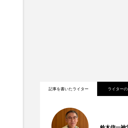
記事を書いたライター
ライターの
2025.06.17
マグダラのマリアとパウ
2025.04.08
パウロはどんな復活祭を
鈴木信一神