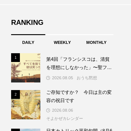
RANKING
DAILY
WEEKLY
MONTHLY
1
1
第4回「フランシスコは、清貧
を理想にしなかった」〜聖フラ
ンシスコ年黙想講話〜
2026.08.05
おうち黙想
ご存知ですか？ 今日は主の変
2
2
容の祝日です
2026.08.06
そよかぜカレンダー
3
日本カトリック平和旬間（8月6