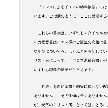
『トマスによるイエスの幼年物語』には
これってどんな種？
います。ご指摘のように、ここに登場する
エッファタの恵みという種
（マルコ7・31〜37）
これらの書物は、いずれもマタイやルカ
ルカ福音書はイエス様のご誕生の次第は書
幼年期についても、ほとんど何も記してい
リスト者によって、『ヤコブ原福音書』や
いずれも想像の物語だと言えます。
「外典」を新約聖書と同等に扱わない配
ありませんし、その価値は全くありません
が、現代のキリスト者にとっては、とるに