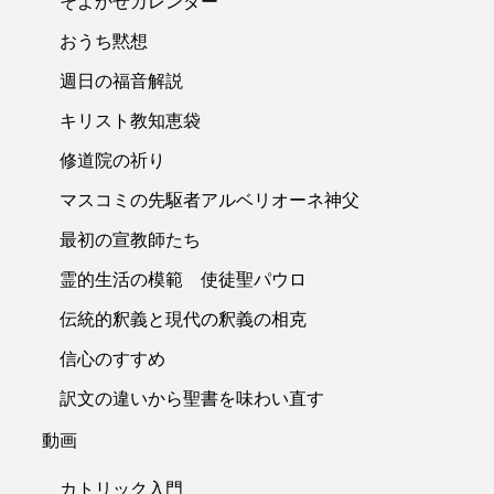
そよかぜカレンダー
おうち黙想
週日の福音解説
キリスト教知恵袋
修道院の祈り
マスコミの先駆者アルベリオーネ神父
最初の宣教師たち
霊的生活の模範 使徒聖パウロ
伝統的釈義と現代の釈義の相克
信心のすすめ
訳文の違いから聖書を味わい直す
動画
カトリック入門