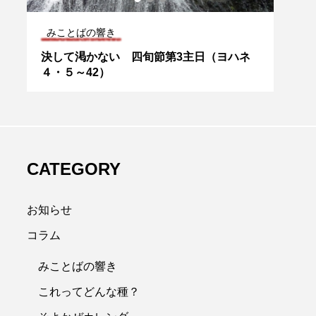
これってどんな種？
これ
ネ
小さな捧げ物という種 年間第17主日（ヨ
エッ
ハネ6・1〜15）
（マル
CATEGORY
お知らせ
コラム
みことばの響き
これってどんな種？