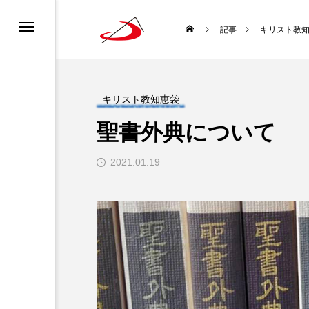
カレンダー
書ってどんな聖書？
ロニュース
ーポリシー
記事
キリスト教
ディア利用規約
どんな種？
道会について
チャンネル利用規約
キリスト教知恵袋
聖書外典について
ロについて
になるには？
2021.01.19
生涯と霊性
 使徒聖パウロ
聖書を味わい直す
袋