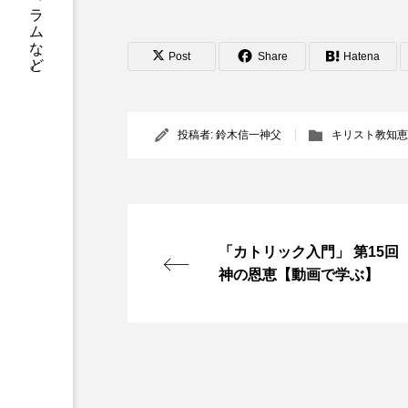
書籍情報、店舗案内、神父や修道士のコラムなど。
Post
Share
Hatena
投稿者:
鈴木信一神父
キリスト教知恵
「カトリック入門」 第15回
神の恩恵【動画で学ぶ】