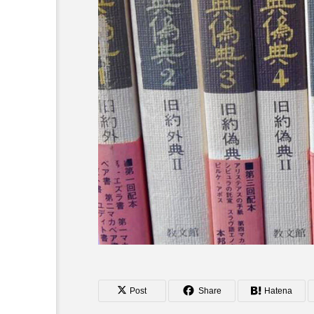
オーネ神父
カルド神父
ち
ム
Post
Share
Hatena