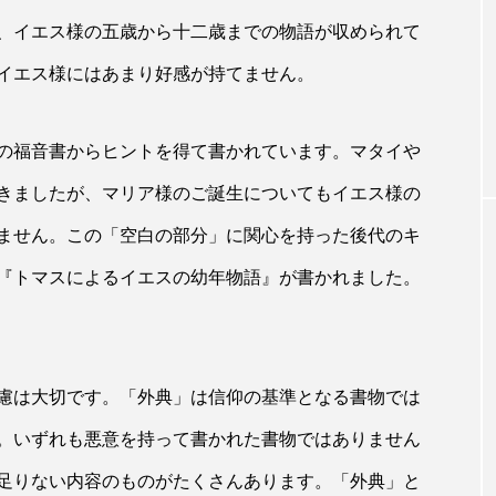
、イエス様の五歳から十二歳までの物語が収められて
みことばの響き
イエス様にはあまり好感が持てません。
 年間第33主日
決して渇かない 四旬節第3主日（ヨハ
４・５～42）
の福音書からヒントを得て書かれています。マタイや
きましたが、マリア様のご誕生についてもイエス様の
ません。この「空白の部分」に関心を持った後代のキ
『トマスによるイエスの幼年物語』が書かれました。
慮は大切です。「外典」は信仰の基準となる書物では
。いずれも悪意を持って書かれた書物ではありません
足りない内容のものがたくさんあります。「外典」と