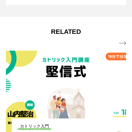
窮地に立たされて 年間第18主日（マタ
2026.07.31
【動画で学ぶ】
RELATED
イ14・13～21）

カトリック入門