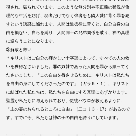
視され、破られています。このような無分別や不正義の状況が倫
理的な生活を妨げ、弱者だけでなく強者をも隣人愛に背く罪を犯
すという誘惑に陥れます。人間は道徳律に背くと、自分自身の自
由を損ない、自らを縛り、人間同士の兄弟関係を破り、神の真理
に逆らうことになります。
③解放と救い
＊キリストはご自分の輝かしい十字架によって、すべての人の救
いを獲得なさいました。罪の奴隷であった人間を罪から贖ってく
ださいました。「この自由を得させるために、キリストは私たち
を自由の身にしてくださったのです」（ガラ５・１）。キリスト
に結ばれた私たちは、私たちを自由にする真理にあずかります。
聖霊が私たちに与えられており、使徒パウロが教えるように、
「主の霊のおられるところに自由」（二コリ３・17）があるので
す。すでに今、私たちは神の子の自由を誇りにしています。