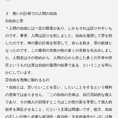
２ 救いの計画での人間の自由
➀自由と罪
＊人間の自由には一定の限度があり、しかもそれは誤りやすいも
のです。事実、人間は誤りを犯しました。自由を濫用して罪を犯
したのです。神の愛の計画を拒否して、自らを欺き、罪の奴隷と
なったのです。この最初の失敗が他の多くの失敗を生み出しまし
た。人類史はその初めから、人間の心から生じた多くの不幸や抑
圧というものは実は自由の濫用の結果である、ということを明ら
かにしています。
②自由を危険に陥れるもの
＊自由とは、言いたいことを言い、したいことをするという権利
の意味ではありません。「この自由の主体は、自己完結的な個人
であり、その個人の目指すところはこの世の富を享受して個人的
欲求を満足させること」だという主張は間違いです。他方、自由
の正しい行使に必要な経済的・政治的・文化的条件がしばしば無