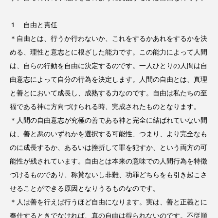
１ 自由と責任
＊自由とは、行うか行わないか、これをするかあれをするかを決
める、理性と意志とに根ざした能力です。この能力によって人間
は、自らの行動を自由に決定するのです。一人ひとりの人間は自
由意志によって自分の行為を決定します。人間の自由とは、真理
と善とにおいて成長し、成熟する力なのです。自由は私たちの至
福である神に方向づけられる時、完成されたものとなります。
＊人間の自由意志が究極の善である神と完全に結ばれていない間
は、善と悪のいずれかを選択する可能性、つまり、より完全なも
のに成長するか、あるいは挫折して罪を犯すか、という両方の可
能性が残されています。自由とは本来の意味での人間行為を特徴
づけるものであり、称賛ないし非難、功罪どちらをも引き起こさ
せることができる原因となりうるものなのです。
＊人は善を行えば行うほど自由になります。実は、善と正義とに
奉仕するときでなければ、真の自由は得られないのです。不従順