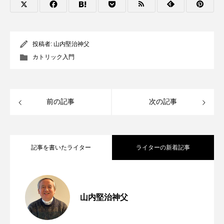
投稿者:
山内堅治神父
カトリック入門
前の記事
次の記事
記事を書いたライター
ライターの新着記事
「助けてください」 年間第19主日（マタ
2026.08.07
山内堅治神父
第254回 第七の掟「貧しい人々への愛」
2026.08.06
イ14・22～33）