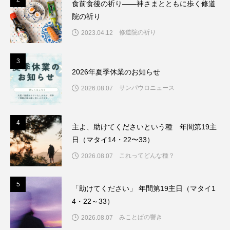
食前食後の祈り――神さまとともに歩く修道
院の祈り
修道院の祈り
2023.04.12
3
3
2026年夏季休業のお知らせ
サンパウロニュース
2026.08.07
4
4
主よ、助けてくださいという種 年間第19主
日（マタイ14・22〜33）
これってどんな種？
2026.08.07
5
5
「助けてください」 年間第19主日（マタイ1
4・22～33）
みことばの響き
2026.08.07