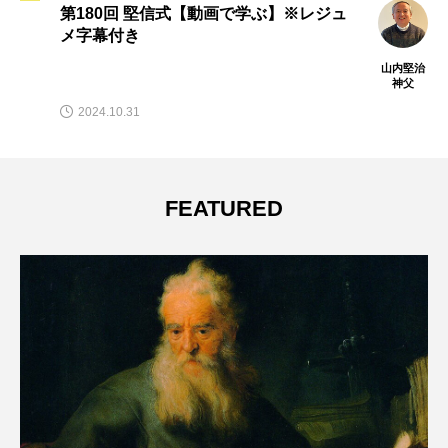
第180回 堅信式【動画で学ぶ】※レジュ
メ字幕付き
山内堅治
神父
2024.10.31
FEATURED