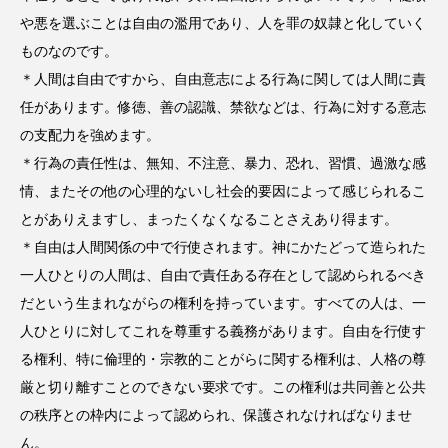
や悪を選ぶことは自由の濫用であり、人を罪の奴隷と化していく
ものなのです。
＊人間は自由ですから、自由意志による行為に関しては人間に責
任があります。修徳、善の認識、禁欲などは、行為に対する意志
の支配力を強めます。
＊行為の責任性は、無知、不注意、暴力、恐れ、習慣、過激な感
情、またその他の心理的ないし社会的要因によって感じられるこ
とがありえますし、まったくなくなることさえあり得ます。
＊自由は人間関係の中で行使されます。神にかたどって造られた
一人ひとりの人間は、自由で責任ある存在として認められるべき
だという生まれながらの権利を持っています。すべての人は、一
人ひとりに対してこれを尊重する義務があります。自由を行使す
る権利、特に倫理的・宗教的ことがらに関する権利は、人格の尊
厳と切り離すことのできない要求です。この権利は共同善と公共
の秩序との枠内によって認められ、保護されなければなりませ
ん。