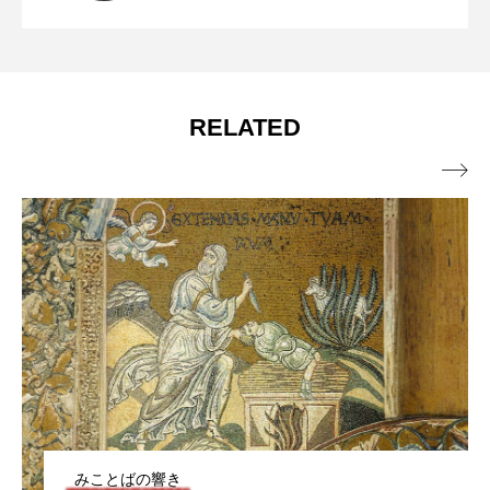
この世の宝 年間第17主日（マタイ13・
2026.07.24
イ14・13～21）
RELATED
44～52（13・44～46））

みことばの響き