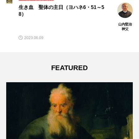
からし種一粒ほどの信仰 年間第27主日
（ルカ17・５～10）
治
山内堅治
神父
2022.09.30
FEATURED