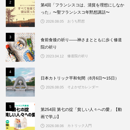
2
2
第4回「フランシスコは、清貧を理想にしなか
った」〜聖フランシスコ年黙想講話〜
おうち黙想
2026.08.05
3
3
食前食後の祈り――神さまとともに歩く修道
院の祈り
修道院の祈り
2023.04.12
4
4
日本カトリック平和旬間（8月6日〜15日）
そよかぜカレンダー
2026.08.05
5
5
第254回 第七の掟「貧しい人々への愛」【動
画で学ぶ】
カトリック入門
2026.08.06