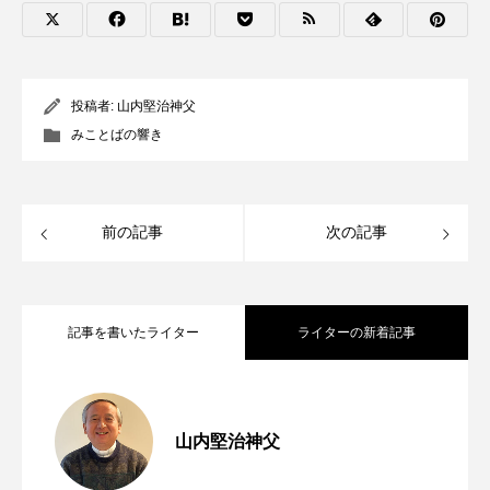
投稿者:
山内堅治神父
みことばの響き
前の記事
次の記事
記事を書いたライター
ライターの新着記事
第254回 第七の掟「貧しい人々への愛」
2026.08.06
山内堅治神父
窮地に立たされて 年間第18主日（マタ
2026.07.31
【動画で学ぶ】