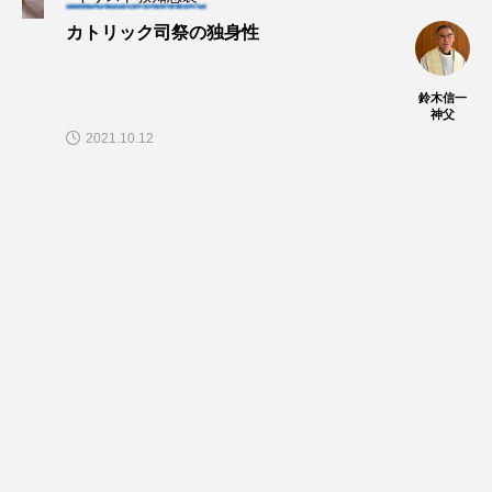
カトリック司祭の独身性
鈴木信一
神父
2021.10.12