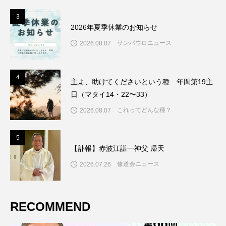
3
3
2026年夏季休業のお知らせ
サンパウロニュース
2026.08.07
4
4
主よ、助けてくださいという種 年間第19主
日（マタイ14・22〜33）
これってどんな種？
2026.08.07
5
5
【訃報】赤波江謙一神父 帰天
修道会ニュース
2026.07.26
RECOMMEND