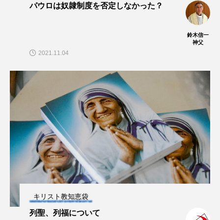
パウロは奴隷制度を否定しなかった？
鈴木信一
神父
2021.11.04
キリスト教知恵袋
列聖、列福について