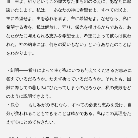
Ⅲ 主よ、祈りというこの偉大なたまもののゆえに、あなたに感
謝いたします。私は、「あなたの神に希望せよ。すべての民よ、
主に希望せよ。主を恐れる者よ、主に希望せよ。なぜなら、私に
希望する者を、私は解放し、守り、栄光を授けるからである。あ
なたがたに与えられる恵みを希望せよ。希望によって彼らは救わ
れた。神の約束には、何らの疑いもない」というあなたのことば
をわかります。
・糾明───祈りによって主が私にいつも与えてくださるお恵みに
答えているだろうか。たえず祈っているだろうか。それとも、困
難に際しての悲しみにひたってしまうのだろうか。私の失敗をど
のように説明できよう。
・決心───もし私がのぞむなら、すべての必要な恵みを受け、自
分が救われることもできることは確かである。私はこの真理をた
えず心にとめておきたい。