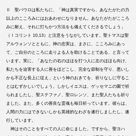
Ⅱ 聖パウロは私たちに、「神は真実ですから、あなたがたの力
以上のこころみにはおあわせになりません。あなたがたがこころ
みに耐え、それに打ちかつ方法をも備えてくださるでしょう」
（Ⅰコリント 10,13）と注意をうながしています。聖トマスは聖
アルウォンソとともに、神の忠実は、まさに、こころみにあっ
て、ご自分のところに走りよる人を助けることである、と言って
います。実に、「あなたの右のほほを打つ人に左のほほも向け、
私たちを迫害する人に善をほどこし、完全な節制を守り、悪いし
かも不正な長上に従え」という神のおきてを、祈りなしに守るこ
とはむずかしいでしょう。しかしイエスは、ゲッセマニの園で祈
られましたし、聖ステファノ、聖ロレンソ、また聖人たちも祈り
ました。また、多くの善良な霊魂も毎日祈っています。彼らは、
人間の力にはできないしかも英雄的なわざを遂行しましたし、遂
行しています。
神はそのことをすべての人に命じました。ですから、聖ヨハ