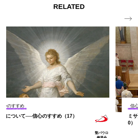
RELATED

信心のすすめ
ミサ聖祭〜その目的──信心のすすめ（3
0）
聖パウロ
修道会