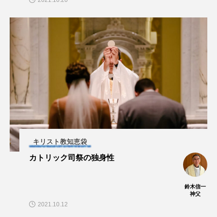
キリスト教知恵袋
カトリック司祭の独身性
鈴木信一
神父
2021.10.12