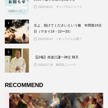
サンパウロニュース
2026.08.07
4
4
主よ、助けてくださいという種 年間第19主
日（マタイ14・22〜33）
これってどんな種？
2026.08.07
5
5
【訃報】赤波江謙一神父 帰天
修道会ニュース
2026.07.26
RECOMMEND