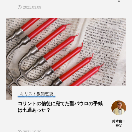
ロ
2021.03.09
キリスト教知恵袋
コリントの信徒に宛てた聖パウロの手紙
は七通あった？
鈴木信一
神父
2021.10.20