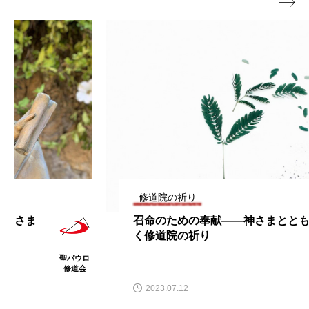

修道院の祈り
召命のための奉献――神さまとともに歩
く修道院の祈り
聖パウロ
修道会
2023.07.12