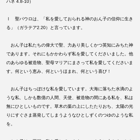
ハネ 4.8-10）
Ⅰ 聖パウロは、「私を愛しておられる神のおん子の信仰に生き
る」（ガラテア2.20）と言っています。
おん子は私たちの偉大で聖、力あり美しくかつ英知にみちた神
であります。それにもかかわらず私を愛してくださいました。他
のあらゆる被造物、聖母マリアにまさって私を愛してくださいま
す。何という恵み、何というほまれ、何という喜び！
おん子はちっぽけな私を愛しています。大海に落ちた水滴のよ
うな私、しかも数億の人間、天使、被造物の間にある私を、私は
無にひとしいものです。草木の葉の上にしたたりおち、太陽の光
りにすぐさま蒸発してしまうようなひとしずくのつゆのような私
を。