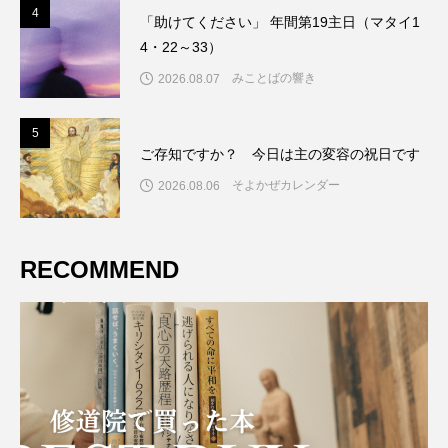
4
4
「助けてください」 年間第19主日（マタイ1
4・22～33）
みことばの響き
2026.08.07
5
5
ご存知ですか？ 今日は主の変容の祝日です
そよかぜカレンダー
2026.08.06
RECOMMEND