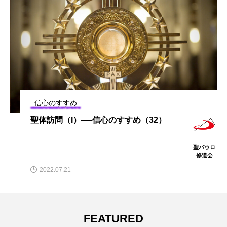
信心のすすめ
聖ヨゼフの月──信心のすすめ（16）
ロ
聖パウロ
会
修道会
2021.08.25
FEATURED