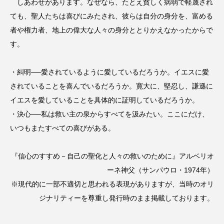
しあわせがあります。なぜなら、たとえ貧しく病弱で軽蔑され
ても、聖人たちは喜びにみたされ、彼らは自分の身分を、富める
者や権力者、地上の偉大な人々の身分ととりかえなかったからで
す。
・糾明──愛されているように愛しているだろうか。イエスに愛
されていることを喜んでいるだろうか。寛大に、堅忍し、謙遜に
イエスを愛していることを具体的に証明しているだろうか。
・決心──私は救い主の泉からすべてを汲みたい。ここにだけ、
いつもまたすべての喜びがある。
『信心のすすめ－自己の聖化と人々の救いのために』アルベリオ
ーネ神父（サンパウロ・1974年）
※現代的に一部不適切と思われる表現がありますが、当時のオリ
ジナリティーを尊重し発行時のまま掲載しております。