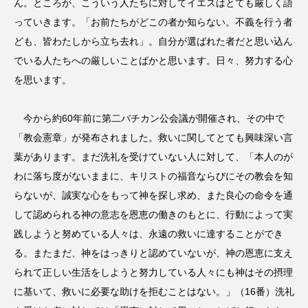
ん。ところが、こういう人たちに対してイエスはとても厳しく語
っていきます。「お前たちがどこの者か知らない。不義を行う者
ども、皆わたしから立ち去れ」。自分が選ばれた者だと思い込ん
でいる人たちへの厳しいことばかと思います。日々、努力する心
を思います。
今から約60年前に第二バチカン公会議が開催され、その中で
「教会憲章」が発布されました。救いに関してとても興味深い言
葉があります。まだ洗礼を受けていない人に対して、「本人のが
わに落ち度がないままに、キリストの福音ならびにその教会を知
らないが、誠実な心をもって神を探し求め、また良心の命令を通
して認められる神の意志を恩恵の働きのもとに、行動によって実
践しようと努めている人々は、永遠の救いに達することができ
る。またまだ、神をはっきりと認めていないが、神の恩恵に支え
られて正しい生活をしようと努力している人々にも神はその摂理
に基いて、救いに必要な助けを拒むことはない。」（16番）洗礼