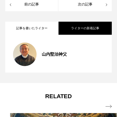
前の記事
次の記事
記事を書いたライター
ライターの新着記事
窮地に立たされて 年間第18主日（マタ
2026.07.31
山内堅治神父
この世の宝 年間第17主日（マタイ13・
2026.07.24
イ14・13～21）
第253回 第七の掟「教会の社会的教え」
2026.07.23
44～52（13・44～46））
RELATED
【動画で学ぶ】
