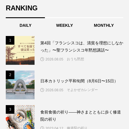
RANKING
DAILY
WEEKLY
MONTHLY
1
1
第4回「フランシスコは、清貧を理想にしなか
った」〜聖フランシスコ年黙想講話〜
おうち黙想
2026.08.05
2
2
日本カトリック平和旬間（8月6日〜15日）
そよかぜカレンダー
2026.08.05
3
3
食前食後の祈り――神さまとともに歩く修道
院の祈り
修道院の祈り
2023.04.12