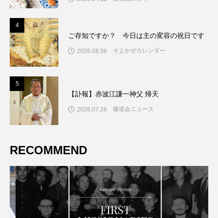
4
4
ご存知ですか？ 今日は主の変容の祝日です
そよかぜカレンダー
2026.08.06
5
5
【訃報】赤波江謙一神父 帰天
修道会ニュース
2026.07.26
RECOMMEND