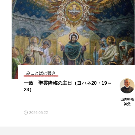
みことばの響き
一致 聖霊降臨の主日（ヨハネ20・19～
23）
山内堅治
神父
2026.05.22