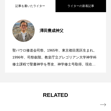
記事を書いたライター
ライターの新着記事
ご存知ですか？ 今日は主の変容の祝日
2026.08.06
澤田豊成神父
日本カトリック平和旬間（8月6日〜15
2026.08.05
です
聖パウロ修道会司祭。1965年、東京都目黒区生まれ。
ご存知ですか？ 8月4日は聖ヨハネ・マ
2026.08.04
日）
1996年、司祭叙階。教皇庁立グレゴリアン大学神学科
修士課程で聖書神学を専攻、神学修士号取得。現在は
編集をとおしての宣教に従事。東京カトリック神学
リア・ビアンネ司祭の記念日です
院、聖アントニオ神学院講師。
RELATED
