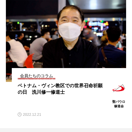
会員たちのコラム
ベトナム・ヴィン教区での世界召命祈願
の日 洗川修一修道士
聖パウロ
修道会
2022.12.21