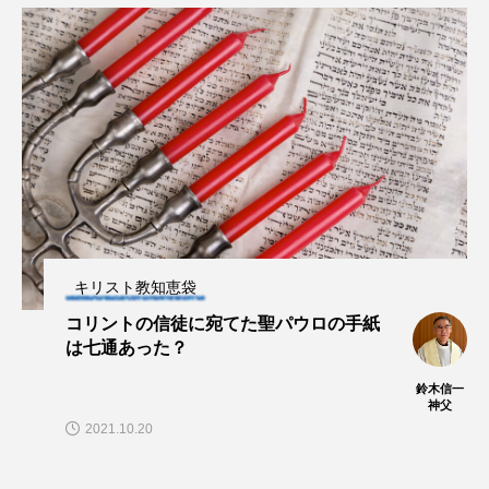
キリスト教知恵袋
コリントの信徒に宛てた聖パウロの手紙
は七通あった？
鈴木信一
神父
2021.10.20