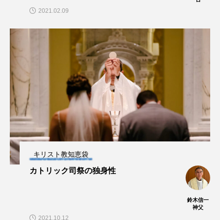
ロ
2021.02.09
キリスト教知恵袋
カトリック司祭の独身性
鈴木信一
神父
2021.10.12