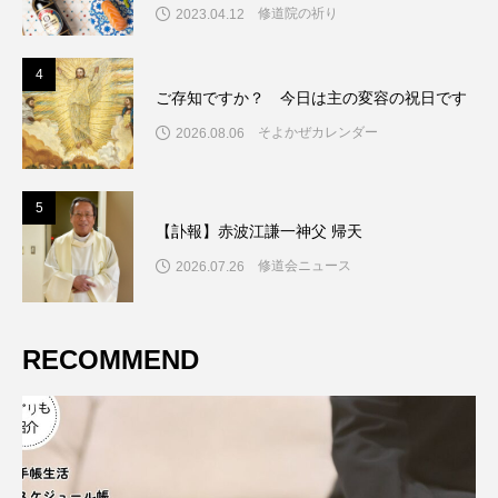
修道院の祈り
2023.04.12
4
4
ご存知ですか？ 今日は主の変容の祝日です
そよかぜカレンダー
2026.08.06
5
5
【訃報】赤波江謙一神父 帰天
修道会ニュース
2026.07.26
RECOMMEND