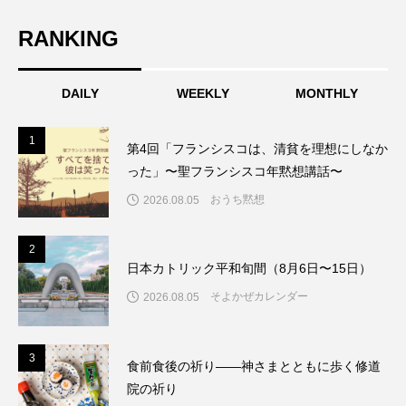
RANKING
DAILY
WEEKLY
MONTHLY
1
1
第4回「フランシスコは、清貧を理想にしなか
った」〜聖フランシスコ年黙想講話〜
おうち黙想
2026.08.05
2
2
日本カトリック平和旬間（8月6日〜15日）
そよかぜカレンダー
2026.08.05
3
3
食前食後の祈り――神さまとともに歩く修道
院の祈り