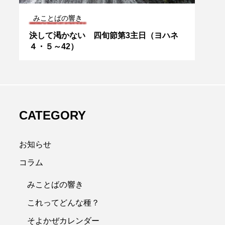
信心のすすめ
最初
ネ
地獄──信心のすすめ（20）
未来
と韓
（1
CATEGORY
お知らせ
コラム
みことばの響き
これってどんな種？
そよかぜカレンダー