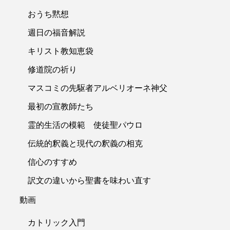
おうち黙想
週日の福音解説
キリスト教知恵袋
修道院の祈り
マスコミの先駆者アルベリオーネ神父
最初の宣教師たち
霊的生活の模範 使徒聖パウロ
伝統的釈義と現代の釈義の相克
信心のすすめ
訳文の違いから聖書を味わい直す
動画
カトリック入門