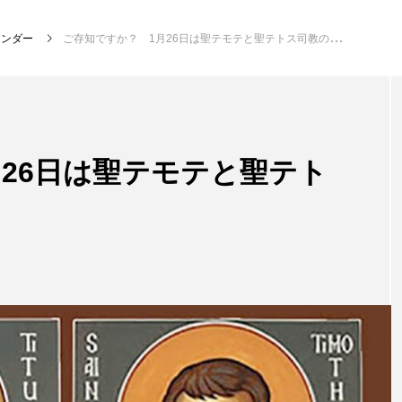
レンダー
ご存知ですか？ 1月26日は聖テモテと聖テトス司教の記念日です
26日は聖テモテと聖テト