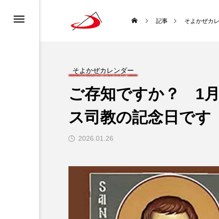
カレンダー
書ってどんな聖書？
ロニュース
ーポリシー
記事
そよかぜカ
ディア利用規約
どんな種？
道会について
チャンネル利用規約
そよかぜカレンダー
ご存知ですか？ 1月
ロについて
になるには？
ス司教の記念日です
生涯と霊性
2026.01.26
 使徒聖パウロ
聖書を味わい直す
袋