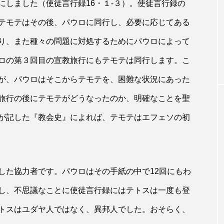
にしました（使徒言行録16・１‐３）。使徒言行録の
みことばの響き
テモテはその後、パウロに同行し、必要に応じてある
バック――日本
決して渇かない 四旬節第3主日（ヨハ
り、また種々の問題に対処するためにパウロによって
初の宣教師たち
４・５～42）
ロの第３回目の宣教旅行にもテモテは同行します。こ
が、パウロはそこからテモテを、困難な状況にあった
旅行の後にテモテがどうなったのか、明確なことを聖
が記した『教会史』によれば、テモテはエフェソの初
た協力者です。パウロはその手紙の中で12回にもわ
し、不思議なことに使徒言行録にはテトスは一度も登
トスはユダヤ人ではなく、異邦人でした。おそらく、