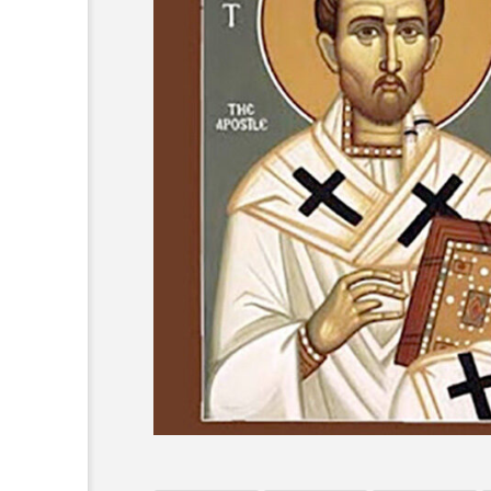
オーネ神父
カルド神父
ち
ム