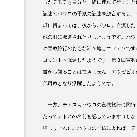
ったテモテを自分と一緒に連れて行くこと
最初の宣教師たち
記述とパウロの手紙の記述を総合すると、
未来の宣教師のフラッシュ
町に留まっては、後からパウロに合流した
と韓国の聖パウロ修道会最
（1）
他の町に派遣されたりしたようです。パウ
の宣教旅行のおもな滞在地はエフェソです
コリントへ派遣したようです。第３回宣教
書から知ることはできません。エウゼビオ
代司教となり活躍したようです。
一方、テトスもパウロの宣教旅行に同行し
たってテトスの名前を記しています（しか
場しません）。パウロの手紙によれば、テ