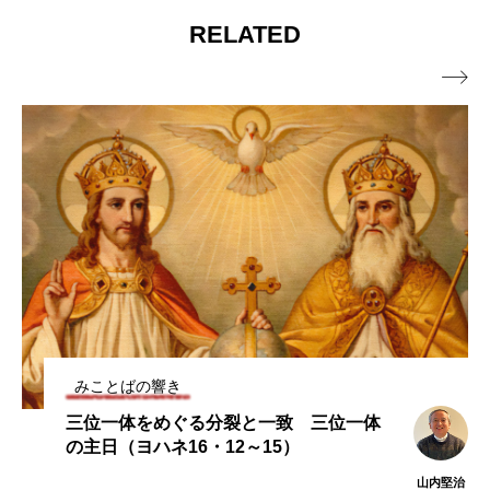
RELATED
イ14・13～21）

みことばの響き
三位一体をめぐる分裂と一致 三位一体
の主日（ヨハネ16・12～15）
山内堅治