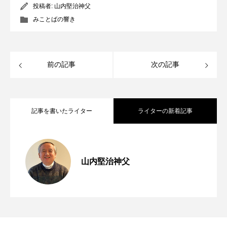
投稿者:
山内堅治神父
みことばの響き
前の記事
次の記事
記事を書いたライター
ライターの新着記事
「助けてください」 年間第19主日（マタ
2026.08.07
山内堅治神父
第254回 第七の掟「貧しい人々への愛」
2026.08.06
イ14・22～33）
窮地に立たされて 年間第18主日（マタ
2026.07.31
【動画で学ぶ】