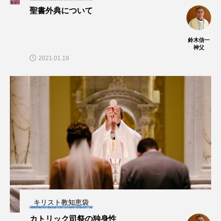
聖書外典について
鈴木信一
神父
2021.01.19
キリスト教知恵袋
カトリック司祭の独身性