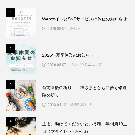
1
1
WebサイトとSNSサービスの休止のお知らせ
お知らせ
2026.08.07
2
2
2026年夏季休業のお知らせ
サンパウロニュース
2026.08.07
3
3
食前食後の祈り――神さまとともに歩く修道
院の祈り
修道院の祈り
2023.04.12
4
4
主よ、助けてくださいという種 年間第19主
日（マタイ14・22〜33）