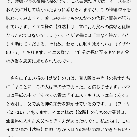
で、詩編22章の冒頭の部分です。この言葉だけでは、イエス様が
おん父に対して嘆かれたように感じられますが、この詩編22章を
味わってみますと、苦しみの中でもおん父への信頼と賛美が語ら
れています。イエス様の【沈黙】は、常におん父への信頼と従順
だったのではないでしょうか。イザヤ書には「主なる神が、わた
しを助けてくださる。それ故、わたしは恥を覚えない」（イザヤ
50・7）とあります。イエス様は、ご自分の死に至るまでおん父
のみ旨を忠実に果たされたのです。
さらにイエス様の【沈黙】の力は、百人隊長や周りの兵士たち
に「まことに、この人は神の子であった」と信じさせます。パウ
ロは手紙の中で「すべての舌は『イエス・キリストは主である』
と表明し、父である神の栄光を輝かせているのです。」（フィリ
ピ2・11）とあります。イエス様の【沈黙】のうちのご受難は、
全世界の人をおん父へと導く力があったのです。私たちは、この
イエス様の【沈黙】に倣いながら日々の黙想の糧とできたらいい