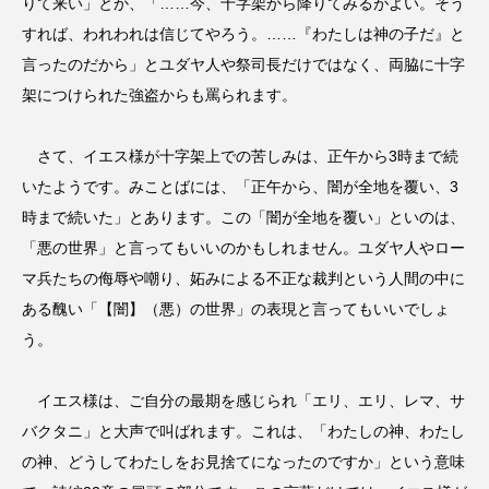
りて来い」とか、「……今、十字架から降りてみるがよい。そう
すれば、われわれは信じてやろう。……『わたしは神の子だ』と
言ったのだから」とユダヤ人や祭司長だけではなく、両脇に十字
架につけられた強盗からも罵られます。
さて、イエス様が十字架上での苦しみは、正午から3時まで続
いたようです。みことばには、「正午から、闇が全地を覆い、3
時まで続いた」とあります。この「闇が全地を覆い」といのは、
「悪の世界」と言ってもいいのかもしれません。ユダヤ人やロー
マ兵たちの侮辱や嘲り、妬みによる不正な裁判という人間の中に
ある醜い「【闇】（悪）の世界」の表現と言ってもいいでしょ
う。
イエス様は、ご自分の最期を感じられ「エリ、エリ、レマ、サ
バクタニ」と大声で叫ばれます。これは、「わたしの神、わたし
の神、どうしてわたしをお見捨てになったのですか」という意味