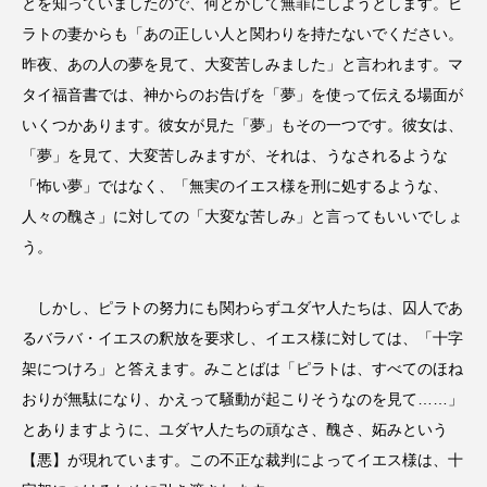
とを知っていましたので、何とかして無罪にしようとします。ピ
ラトの妻からも「あの正しい人と関わりを持たないでください。
昨夜、あの人の夢を見て、大変苦しみました」と言われます。マ
タイ福音書では、神からのお告げを「夢」を使って伝える場面が
いくつかあります。彼女が見た「夢」もその一つです。彼女は、
「夢」を見て、大変苦しみますが、それは、うなされるような
「怖い夢」ではなく、「無実のイエス様を刑に処するような、
人々の醜さ」に対しての「大変な苦しみ」と言ってもいいでしょ
う。
しかし、ピラトの努力にも関わらずユダヤ人たちは、囚人であ
るバラバ・イエスの釈放を要求し、イエス様に対しては、「十字
架につけろ」と答えます。みことばは「ピラトは、すべてのほね
おりが無駄になり、かえって騒動が起こりそうなのを見て……」
とありますように、ユダヤ人たちの頑なさ、醜さ、妬みという
【悪】が現れています。この不正な裁判によってイエス様は、十