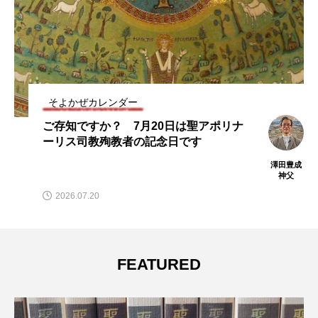
そよかぜカレンダー
ご存知ですか？ 7月20日は聖アポリナ
ーリス司教殉教者の記念日です
澤田豊成
神父
2026.07.20
FEATURED