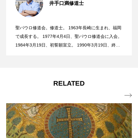
井手口満修道士
貧しい、僅かな私を捧げるという種
2026.07.31
19主日（マタイ14・22〜33）
聖パウロ修道会。修道士。 1963年長崎に生まれ、福岡
善い識別という種 年間第17主日（マタ
2026.07.24
で成長する。 1977年4月4日、聖パウロ修道会に入会。
1984年3月19日、初誓願宣立。 1990年3月19日、終生
誓願宣立。 現在、東京・四谷のサンパウロ本店で書
イ13・44〜52）
籍・聖品の販売促進のかたわら、修道会では「召命担
当」、「広報担当」などの使徒職に従事する。 著書
『みことばの「種」を探して―御父のいつくしみにふ
RELATED
れる―』。
