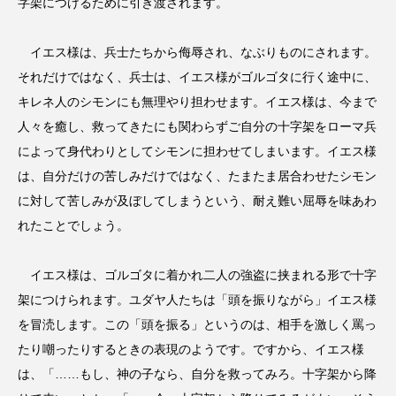
字架につけるために引き渡されます。
イエス様は、兵士たちから侮辱され、なぶりものにされます。
それだけではなく、兵士は、イエス様がゴルゴタに行く途中に、
キレネ人のシモンにも無理やり担わせます。イエス様は、今まで
人々を癒し、救ってきたにも関わらずご自分の十字架をローマ兵
によって身代わりとしてシモンに担わせてしまいます。イエス様
は、自分だけの苦しみだけではなく、たまたま居合わせたシモン
に対して苦しみが及ぼしてしまうという、耐え難い屈辱を味あわ
れたことでしょう。
イエス様は、ゴルゴタに着かれ二人の強盗に挟まれる形で十字
架につけられます。ユダヤ人たちは「頭を振りながら」イエス様
を冒涜します。この「頭を振る」というのは、相手を激しく罵っ
たり嘲ったりするときの表現のようです。ですから、イエス様
は、「……もし、神の子なら、自分を救ってみろ。十字架から降