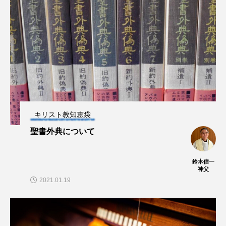
キリスト教知恵袋
聖書外典について
鈴木信一
神父
2021.01.19