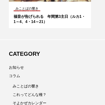
みことばの響き
サン
・
ボランティアの精神 年間第11主日（マタ
サン
イ9・36～10・8）
CATEGORY
お知らせ
コラム
みことばの響き
これってどんな種？
そよかぜカレンダー