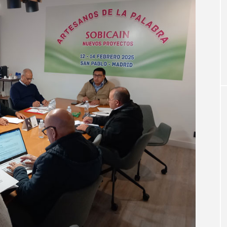
みことばの響き
録ができました
福音が告げられる 年間第3主日（ルカ1
1～4、4・14～21）