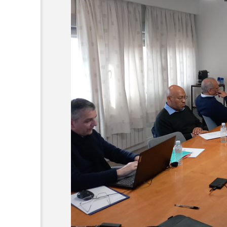
オーネ神父
カルド神父
ち
ム