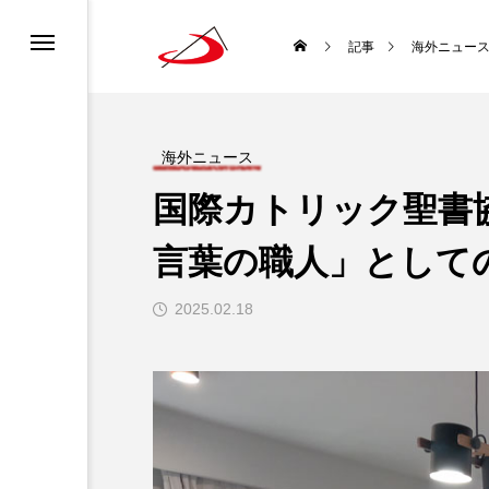
カレンダー
書ってどんな聖書？
ロニュース
ーポリシー
記事
海外ニュー
ディア利用規約
どんな種？
道会について
チャンネル利用規約
海外ニュース
国際カトリック聖書協
ロについて
になるには？
言葉の職人」として
生涯と霊性
2025.02.18
 使徒聖パウロ
聖書を味わい直す
袋