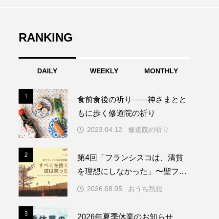
RANKING
DAILY
WEEKLY
MONTHLY
1
1
食前食後の祈り――神さまとと
もに歩く修道院の祈り
2023.04.12
修道院の祈り
2
2
第4回「フランシスコは、清貧
を理想にしなかった」〜聖フラ
ンシスコ年黙想講話〜
2026.08.05
おうち黙想
3
3
2026年夏季休業のお知らせ