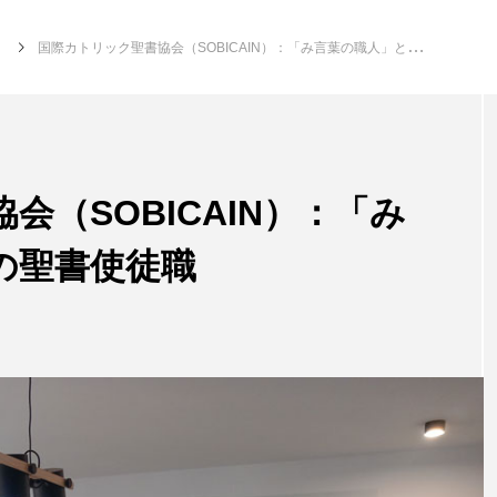
ス
国際カトリック聖書協会（SOBICAIN）：「み言葉の職人」としての聖書使徒職
会（SOBICAIN）：「み
の聖書使徒職