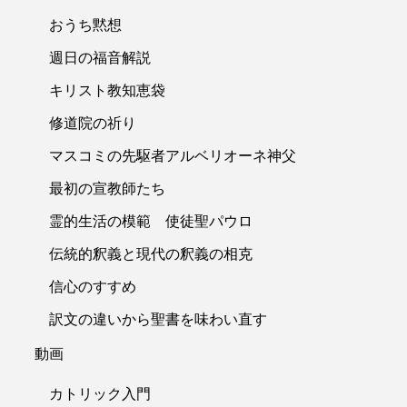
おうち黙想
週日の福音解説
キリスト教知恵袋
修道院の祈り
マスコミの先駆者アルベリオーネ神父
最初の宣教師たち
霊的生活の模範 使徒聖パウロ
伝統的釈義と現代の釈義の相克
信心のすすめ
訳文の違いから聖書を味わい直す
動画
カトリック入門