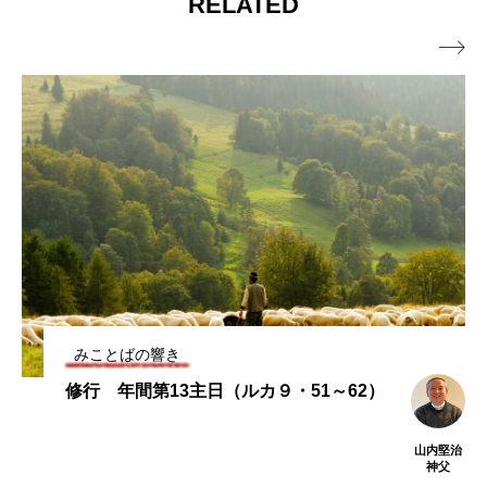
RELATED
イ14・13～21）

みことばの響き
修行 年間第13主日（ルカ９・51～62）
山内堅治
神父