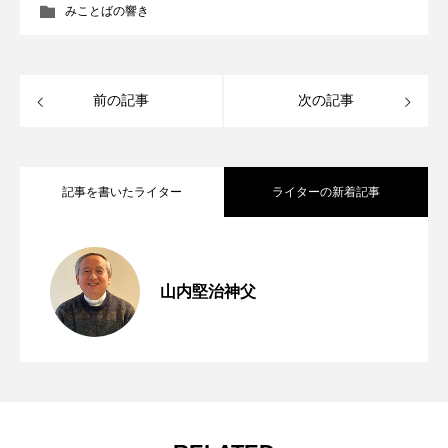
みことばの響き
前の記事
次の記事
記事を書いたライター
ライターの新着記事
「助けてください」 年間第19主日（マタ
2026.08.07
山内堅治神父
第254回 第七の掟「貧しい人々への愛」
2026.08.06
イ14・22～33）
窮地に立たされて 年間第18主日（マタ
2026.07.31
【動画で学ぶ】