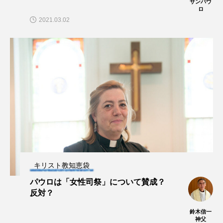
サンパウ
ロ
2021.03.02
キリスト教知恵袋
パウロは「女性司祭」について賛成？
反対？
鈴木信一
神父