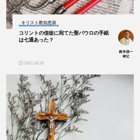
キリスト教知恵袋
コリントの信徒に宛てた聖パウロの手紙
は七通あった？
鈴木信一
神父
2021.10.20