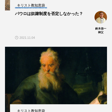
キリスト教知恵袋
パウロは奴隷制度を否定しなかった？
鈴木信一
神父
2021.11.04
キリスト教知恵袋