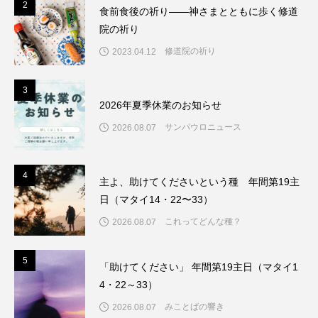
2
2
食前食後の祈り――神さまとともに歩く修道
院の祈り
修道院の祈り
2023.04.12
3
3
2026年夏季休業のお知らせ
サンパウロニュース
2026.08.07
4
4
主よ、助けてくださいという種 年間第19主
日（マタイ14・22〜33）
これってどんな種？
2026.08.07
5
5
「助けてください」 年間第19主日（マタイ1
4・22～33）
みことばの響き
2026.08.07