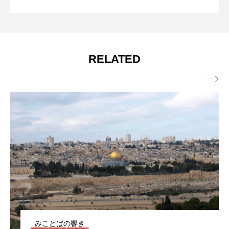
窮地に立たされて 年間第18主日（マタ
2026.07.31
【動画で学ぶ】
RELATED
イ14・13～21）

みことばの響き