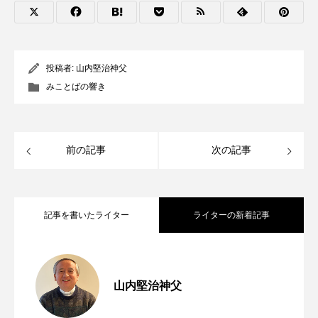
投稿者:
山内堅治神父
みことばの響き
前の記事
次の記事
記事を書いたライター
ライターの新着記事
「助けてください」 年間第19主日（マタ
2026.08.07
山内堅治神父
第254回 第七の掟「貧しい人々への愛」
2026.08.06
イ14・22～33）