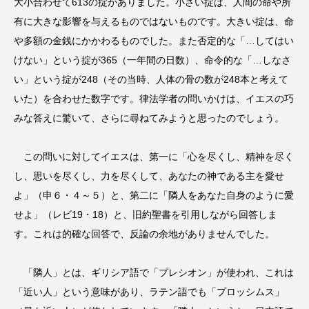
大小合わせて613の掟がありました。小さい掟は、人間の命や所
有に大きな影響を与えるものではないものです。大きい掟は、命
や多額の金銭にかかわるものでした。また否定的な「…してはい
けない」という掟が365（一年間の日数）、命令的な「…しなさ
い」という掟が248（その当時、人体の骨の数が248本と考えて
いた）を合わせた数字です。律法学者の問いかけは、イエスの巧
みな答えに驚いて、さらに尋ねてみようと思ったのでしょう。
この問いに対してイエスは、第一に「心を尽くし、精神を尽く
し、思いを尽くし、力を尽くして、あなたの神である主を愛せ
よ」（申６・４～５）と、第二に「隣人をあなた自身のように愛
せよ」（レビ19・18）と、旧約聖書を引用しながら回答しま
す。これは的確な回答で、反論の余地がありませんでした。
「隣人」とは、ギリシア語で「プレシオン」が使われ、これは
「近い人」という意味があり、ラテン語でも「プロッシムス」