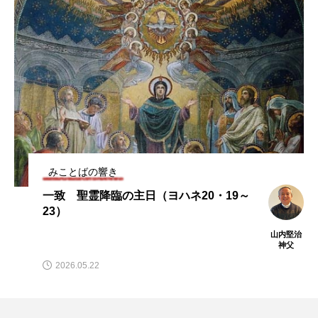
みことばの響き
一致 聖霊降臨の主日（ヨハネ20・19～
23）
山内堅治
神父
2026.05.22