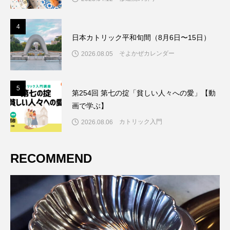
4
4
日本カトリック平和旬間（8月6日〜15日）
そよかぜカレンダー
2026.08.05
5
5
第254回 第七の掟「貧しい人々への愛」【動
画で学ぶ】
カトリック入門
2026.08.06
RECOMMEND