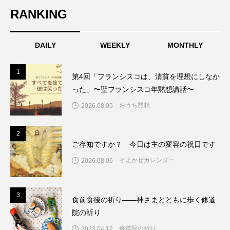
RANKING
DAILY
WEEKLY
MONTHLY
1
1
第4回「フランシスコは、清貧を理想にしなか
った」〜聖フランシスコ年黙想講話〜
おうち黙想
2026.08.05
2
2
ご存知ですか？ 今日は主の変容の祝日です
そよかぜカレンダー
2026.08.06
3
3
食前食後の祈り――神さまとともに歩く修道
院の祈り
修道院の祈り
2023.04.12