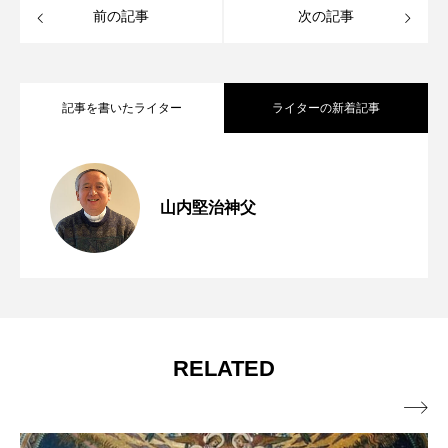
前の記事
次の記事
記事を書いたライター
ライターの新着記事
第254回 第七の掟「貧しい人々への愛」
2026.08.06
山内堅治神父
窮地に立たされて 年間第18主日（マタ
2026.07.31
【動画で学ぶ】
この世の宝 年間第17主日（マタイ13・
2026.07.24
イ14・13～21）
RELATED
44～52（13・44～46））
