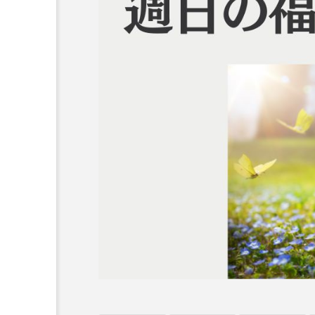
オーネ神父
カルド神父
ち
ム