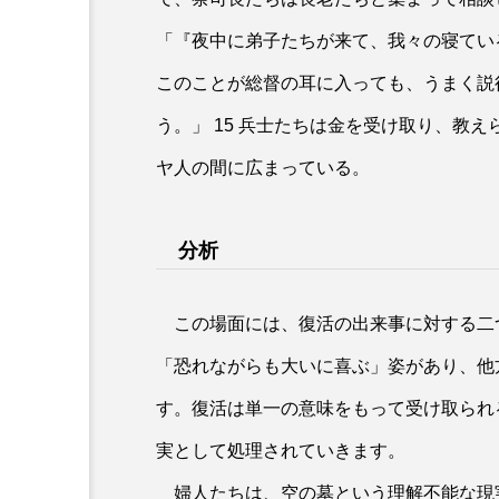
雑誌
「『夜中に弟子たちが来て、我々の寝ている
「家庭の友」2025年3月
このことが総督の耳に入っても、うまく説
あたって「メディア界の祝
う。」 15 兵士たちは金を受け取り、教
ヤ人の間に広まっている。
分析
この場面には、復活の出来事に対する二
「恐れながらも大いに喜ぶ」姿があり、他
す。復活は単一の意味をもって受け取られ
実として処理されていきます。
婦人たちは、空の墓という理解不能な現