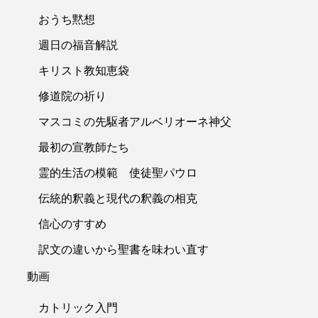
おうち黙想
週日の福音解説
キリスト教知恵袋
修道院の祈り
マスコミの先駆者アルベリオーネ神父
最初の宣教師たち
霊的生活の模範 使徒聖パウロ
伝統的釈義と現代の釈義の相克
信心のすすめ
訳文の違いから聖書を味わい直す
動画
カトリック入門