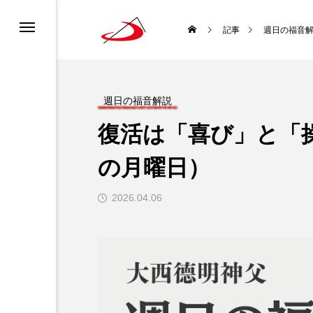
カレンダー
書ってどんな聖書？
ロニュース
ーポリシー
記事
週日の福音
ディア利用規約
どんな種？
道会について
チャンネル利用規約
週日の福音解説
復活は「喜び」と「
ロについて
になるには？
の月曜日）
生涯と霊性
2026.04.06
 使徒聖パウロ
聖書を味わい直す
袋