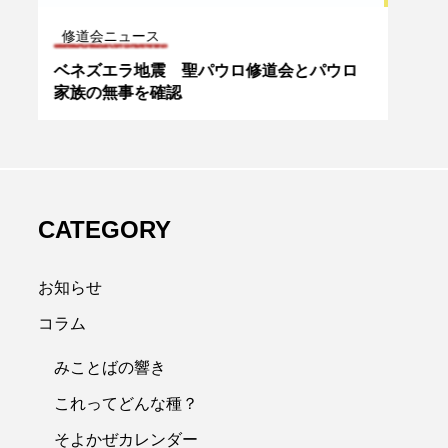
カトリック入門
雑誌
ロ
第230回 第一の掟「私の他に神があっては
「家
ならない」【動画で学ぶ】※レジュメ字幕
あた
付き
CATEGORY
お知らせ
コラム
みことばの響き
これってどんな種？
そよかぜカレンダー