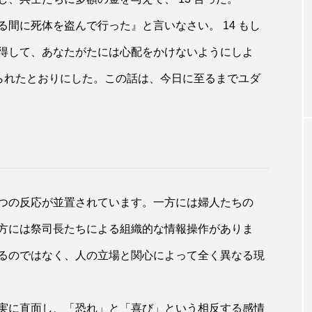
修道会ニュース
間に死体を盗んで行った』と言いなさい。 14 もし
号（特集：聖年に
ベネズエラ地震 聖パウロ修道会とパウ
得して、あなたがたには心配をかけないようにしよ
祭」）
家族の無事を確認
えられたとおりにした。この話は、今日に至るまでユダ
つの反応が並置されています。一方には婦人たちの
方には祭司長たちによる組織的な情報操作がありま
るのではなく、人の立場と関心によって全く異なる現
実に直面し、「恐れ」と「喜び」という相反する感情