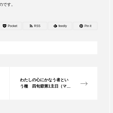
のです。
Pocket
RSS
feedly
Pin it
わたしの心にかなう者とい
う種 四旬節第1主日（マタ
イ4・1〜11）