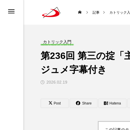
カレンダー
書ってどんな聖書？
ロニュース
ーポリシー
記事
カトリック
ディア利用規約
どんな種？
道会について
チャンネル利用規約
カトリック入門
第236回 第三の掟
ロについて
になるには？
ジュメ字幕付き
生涯と霊性
2026.02.19
 使徒聖パウロ
聖書を味わい直す
Post
Share
Hatena
袋
この記事のタ