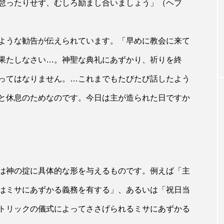
怠ったりせず、むしろ励まし合いましょう」（ヘブ
そよかぜカレンダー
活の主日（ヨハ
ご存知ですか？ 9月23日は聖ピオ（ピ
トレルチーナ）司祭の記念日です
ような勧告が伝えられています。「早めに教会に来て
果たしなさい…。神聖な典礼にあずかり、祈りを終
ってはなりません。…これまでもたびたび話したよう
と休息のためなのです。今日は主が造られた日ですか
は神の掟に具体的な形を与えるものです。例えば「主
はミサにあずかる義務を有する」、あるいは「祝日当
トリックの儀式によってささげられるミサにあずかる