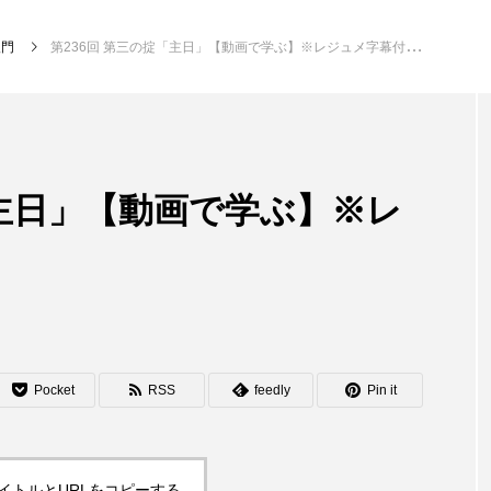
入門
第236回 第三の掟「主日」【動画で学ぶ】※レジュメ字幕付き
「主日」【動画で学ぶ】※レ
Pocket
RSS
feedly
Pin it
イトルとURLをコピーする