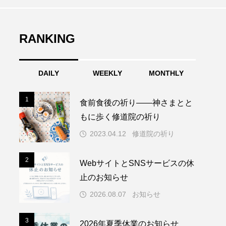
RANKING
DAILY
WEEKLY
MONTHLY
1
1
食前食後の祈り――神さまとと
もに歩く修道院の祈り
2023.04.12
修道院の祈り
2
2
WebサイトとSNSサービスの休
止のお知らせ
2026.08.07
お知らせ
3
3
2026年夏季休業のお知らせ