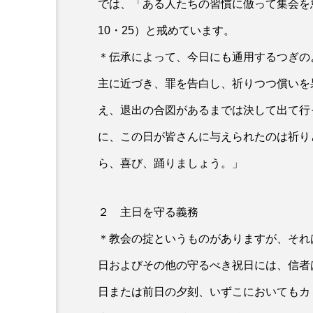
では、「ある人たちの習慣に倣って集会を
これってどんな種？
10・25）と戒めています。
見て、信じるという種 復
ネ20・1〜9）
＊伝承によって、今日にも通用するつぎの
主に近づき、罪を告白し、祈りつつ償いを
え、退出の合図があるまでは決して出て行
に、この日が皆さんに与えられたのは祈り
ら、喜び、踊りましょう。」
２ 主日を守る義務
＊教会の掟というものがありますが、それ
日およびその他の守るべき祝日には、信者
日または前日の夕刻、いずこにおいてもカ