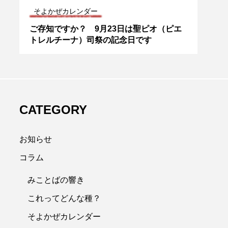
マスコミの先駆者アルベリオーネ神父
これ
エ
81. 師イエスへの信心（パウロ家族の霊性
見て
の特徴）――マスコミの先駆者アルベリオ
ネ20
ーネ神父
CATEGORY
お知らせ
コラム
みことばの響き
これってどんな種？
そよかぜカレンダー