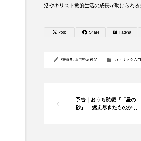
活やキリスト教的生活の成長が助けられる
Post
Share
Hatena
投稿者:
山内堅治神父
カトリック入門
予告｜おうち黙想『「星の
砂」 ―燃え尽きたものか
ら、神は人を形づくられる
―』3月4日（水）より配信
開始