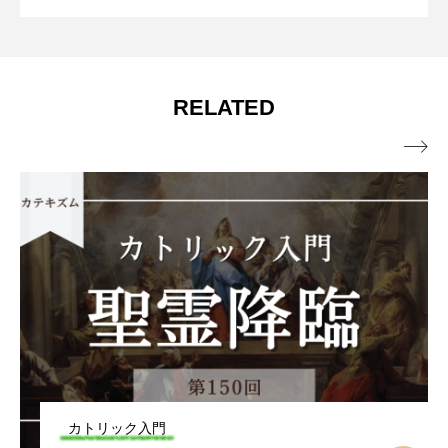
窮地に立たされて 年間第18主日（マタ
2026.07.31
【動画で学ぶ】
RELATED
イ14・13～21）

カトリック入門