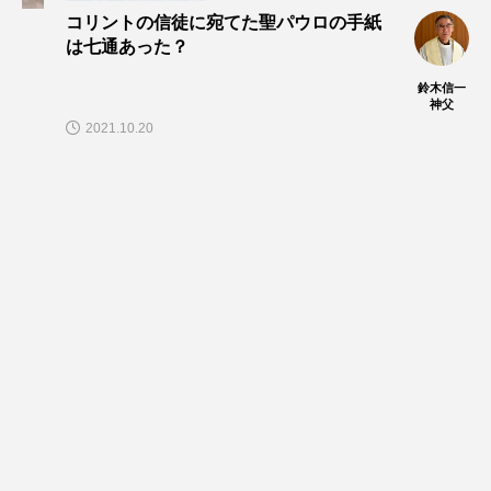
コリントの信徒に宛てた聖パウロの手紙
は七通あった？
鈴木信一
神父
2021.10.20