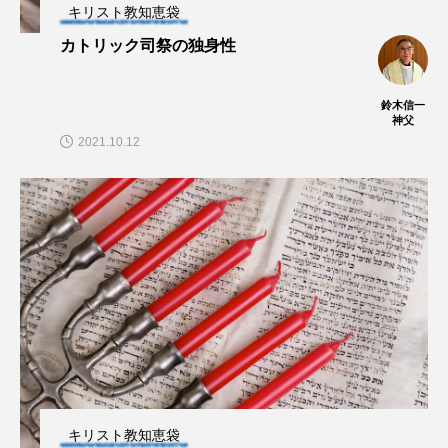
キリスト教知恵袋
カトリック司祭の独身性
鈴木信一
神父
2021.10.12
キリスト教知恵袋