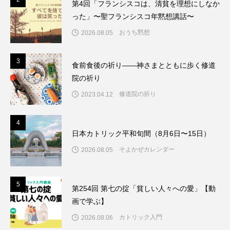
第4回「フランシスコは、清貧を理想にしなか
った」〜聖フランシスコ年黙想講話〜
おうち黙想
2026.08.05
3
3
食前食後の祈り――神さまとともに歩く修道
院の祈り
修道院の祈り
2023.04.12
4
4
日本カトリック平和旬間（8月6日〜15日）
そよかぜカレンダー
2026.08.05
5
5
第254回 第七の掟「貧しい人々への愛」【動
画で学ぶ】
カトリック入門
2026.08.06