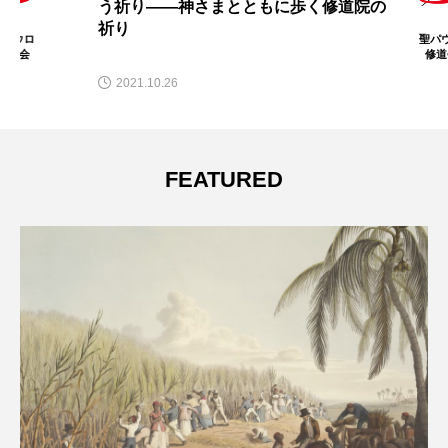
う祈り――神さまとともに歩く修道院の
祈り
聖パウロ
修道会
2021.10.26
FEATURED