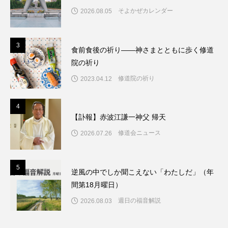
そよかぜカレンダー
2026.08.05
3
3
食前食後の祈り――神さまとともに歩く修道
院の祈り
修道院の祈り
2023.04.12
4
4
【訃報】赤波江謙一神父 帰天
修道会ニュース
2026.07.26
5
5
逆風の中でしか聞こえない「わたしだ」（年
間第18月曜日）
週日の福音解説
2026.08.03