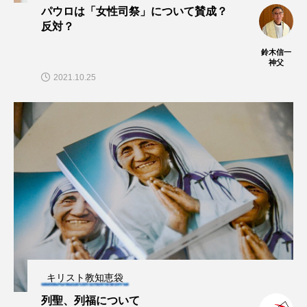
パウロは「女性司祭」について賛成？
反対？
鈴木信一
神父
2021.10.25
キリスト教知恵袋
列聖、列福について