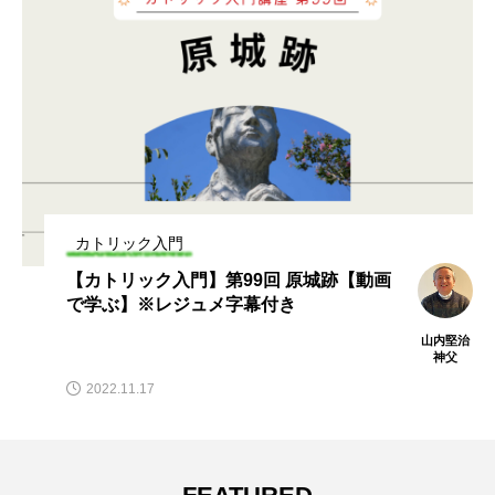
カトリック入門
第166回 アーメン【動画で学ぶ】※レジ
ュメ字幕付き
山内堅治
神父
2024.07.04