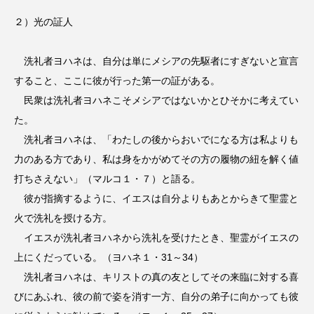
２）光の証人
洗礼者ヨハネは、自分は単にメシアの先駆者にすぎないと宣言
すること、ここに彼が行った第一の証がある。
民衆は洗礼者ヨハネこそメシアではないかとひそかに考えてい
た。
洗礼者ヨハネは、「わたしの後からおいでになる方は私よりも
力のある方であり、私は身をかがめてその方の履物の紐を解く値
打ちさえない」（マルコ１・７）と語る。
彼が指摘するように、イエスは自分よりもあとからきて聖霊と
火で洗礼を授ける方。
イエスが洗礼者ヨハネから洗礼を受けたとき、聖霊がイエスの
上にくだっている。（ヨハネ１・31～34）
洗礼者ヨハネは、キリストの真の友としてその来臨に対する喜
びにあふれ、彼の前で姿を消す一方、自分の弟子に向かっても彼