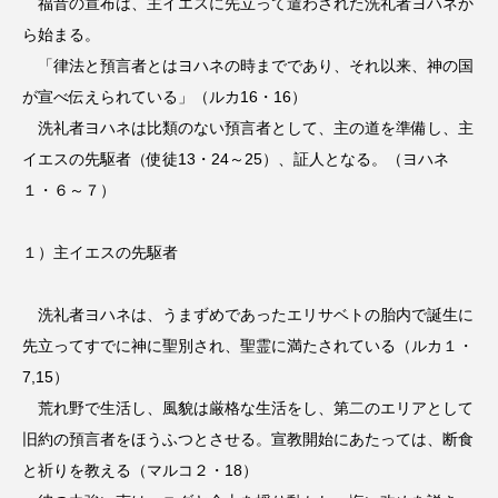
福音の宣布は、主イエスに先立って遣わされた洗礼者ヨハネか
ら始まる。
「律法と預言者とはヨハネの時までであり、それ以来、神の国
が宣べ伝えられている」（ルカ16・16）
洗礼者ヨハネは比類のない預言者として、主の道を準備し、主
イエスの先駆者（使徒13・24～25）、証人となる。（ヨハネ
１・６～７）
１）主イエスの先駆者
洗礼者ヨハネは、うまずめであったエリサベトの胎内で誕生に
先立ってすでに神に聖別され、聖霊に満たされている（ルカ１・
7,15）
荒れ野で生活し、風貌は厳格な生活をし、第二のエリアとして
旧約の預言者をほうふつとさせる。宣教開始にあたっては、断食
と祈りを教える（マルコ２・18）