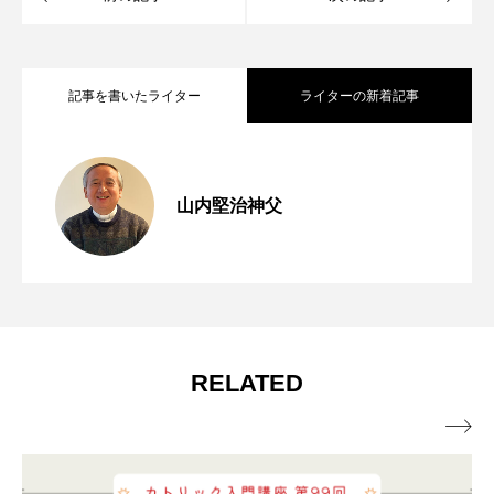
記事を書いたライター
ライターの新着記事
第254回 第七の掟「貧しい人々への愛」
2026.08.06
山内堅治神父
窮地に立たされて 年間第18主日（マタ
2026.07.31
【動画で学ぶ】
この世の宝 年間第17主日（マタイ13・
2026.07.24
イ14・13～21）
RELATED
44～52（13・44～46））
