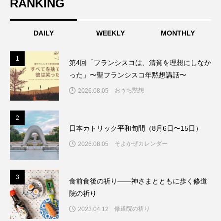
RANKING
DAILY
WEEKLY
MONTHLY
1
1
第4回「フランシスコは、清貧を理想にしなか
った」〜聖フランシスコ年黙想講話〜
おうち黙想
2026.08.05
2
2
日本カトリック平和旬間（8月6日〜15日）
そよかぜカレンダー
2026.08.05
3
3
食前食後の祈り――神さまとともに歩く修道
院の祈り
修道院の祈り
2023.04.12