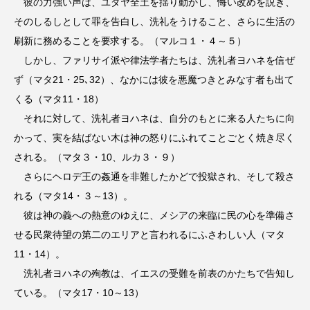
彼の力強い声は、ユダヤ全土を揺り動かし、悔い改めを説き、
そのしるしとして罪を告白し、洗礼をうけること、さらに生活の
刷新に務めることを要求する。（マルコ１・４～５）
しかし、ファリサイ派や律法学者たちは、洗礼者ヨハネを信ぜ
ず（マタ21・25､32）、なかには彼を悪魔つきとみなす者も出て
くる（マタ11・18）
それに対して、洗礼者ヨハネは、自分のもとに来る人たちに向
かって、実を結ばない木は神の怒りにふれてことごとく焼き尽く
される。（マタ３・10、ルカ３・９）
さらにヘロデ王の姦通を非難したかどで投獄され、そして殺さ
れる（マタ14・３～13）。
彼は神の義への熱意のゆえに、メシアの来臨に民の心を準備さ
せる民衆待望の第二のエリアと言われるにふさわしい人（マタ
11・14）。
洗礼者ヨハネの殉教は、イエスの受難を前表のかたちで告知し
ている。（マタ17・10～13）