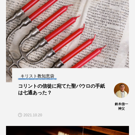
キリスト教知恵袋
コリントの信徒に宛てた聖パウロの手紙
は七通あった？
鈴木信一
神父
2021.10.20