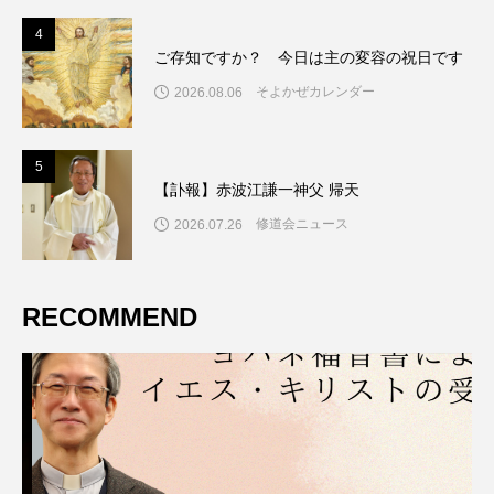
4
4
ご存知ですか？ 今日は主の変容の祝日です
そよかぜカレンダー
2026.08.06
5
5
【訃報】赤波江謙一神父 帰天
修道会ニュース
2026.07.26
RECOMMEND