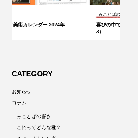
みことばの響き
これ
喜びの中で… 主の昇天（ルカ24・46～5
挨拶
3）
9〜4
CATEGORY
お知らせ
コラム
みことばの響き
これってどんな種？