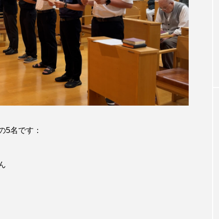
用品
主日（ルカ1・3
カトリック美術カレンダー 2024年
の5名です：
ん