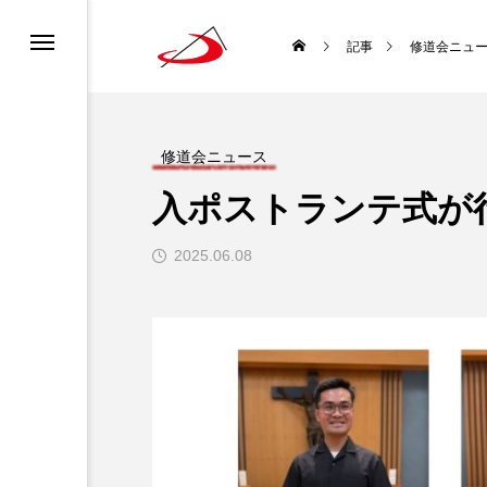
カレンダー
書ってどんな聖書？
ロニュース
ーポリシー
記事
修道会ニュ
ディア利用規約
どんな種？
道会について
チャンネル利用規約
修道会ニュース
入ポストランテ式が
ロについて
になるには？
2025.06.08
生涯と霊性
 使徒聖パウロ
聖書を味わい直す
袋