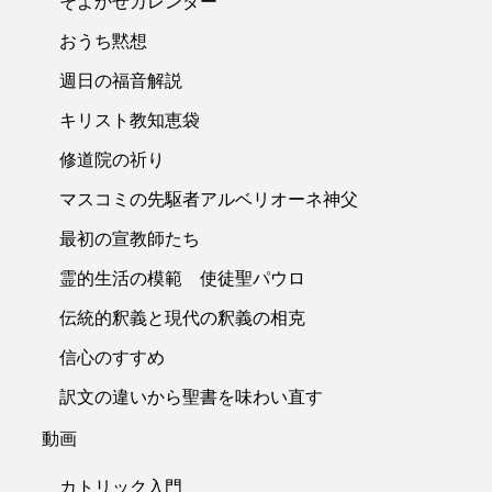
そよかぜカレンダー
おうち黙想
週日の福音解説
キリスト教知恵袋
修道院の祈り
マスコミの先駆者アルベリオーネ神父
最初の宣教師たち
霊的生活の模範 使徒聖パウロ
伝統的釈義と現代の釈義の相克
信心のすすめ
訳文の違いから聖書を味わい直す
動画
カトリック入門