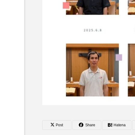
オーネ神父
カルド神父
ち
ム
Post
Share
Hatena