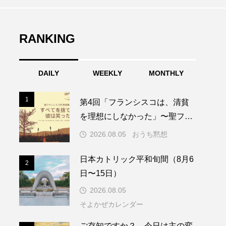
RANKING
DAILY
WEEKLY
MONTHLY
1
1
第4回「フランシスコは、清貧
を理想にしなかった」〜聖フラ
ンシスコ年黙想講話〜
2026.08.05
おうち黙想
日本カトリック平和旬間（8月6
2
2
日〜15日）
2026.08.05
そよかぜカレンダー
3
ご存知ですか？ 今日は主の変