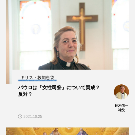
キリスト教知恵袋
パウロは「女性司祭」について賛成？
反対？
鈴木信一
神父
2021.10.25