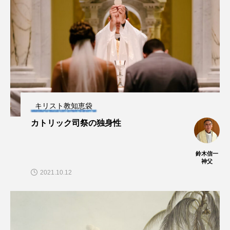
キリスト教知恵袋
カトリック司祭の独身性
鈴木信一
神父
2021.10.12