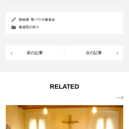
投稿者:
聖パウロ修道会
修道院の祈り
前の記事
次の記事
RELATED
