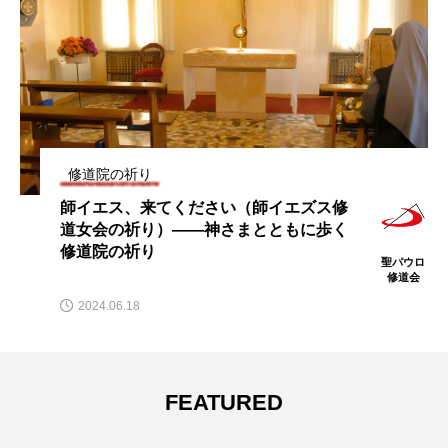
修道院の祈り
師イエス、来てください（師イエズス修
道女会の祈り）――神さまとともに歩く
修道院の祈り
聖パウロ
修道会
2024.06.18
FEATURED