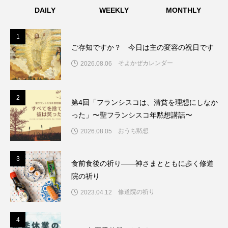
DAILY
WEEKLY
MONTHLY
1
1
ご存知ですか？ 今日は主の変容の祝日です
そよかぜカレンダー
2026.08.06
2
2
第4回「フランシスコは、清貧を理想にしなか
った」〜聖フランシスコ年黙想講話〜
おうち黙想
2026.08.05
3
3
食前食後の祈り――神さまとともに歩く修道
院の祈り
修道院の祈り
2023.04.12
4
4