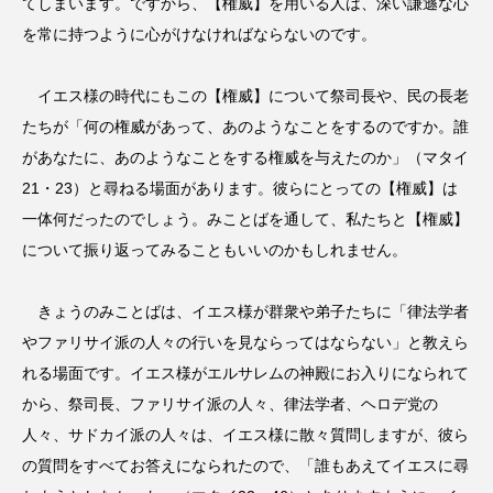
てしまいます。ですから、【権威】を用いる人は、深い謙遜な心
を常に持つように心がけなければならないのです。
イエス様の時代にもこの【権威】について祭司長や、民の長老
たちが「何の権威があって、あのようなことをするのですか。誰
があなたに、あのようなことをする権威を与えたのか」（マタイ
21・23）と尋ねる場面があります。彼らにとっての【権威】は
一体何だったのでしょう。みことばを通して、私たちと【権威】
について振り返ってみることもいいのかもしれません。
きょうのみことばは、イエス様が群衆や弟子たちに「律法学者
やファリサイ派の人々の行いを見ならってはならない」と教えら
れる場面です。イエス様がエルサレムの神殿にお入りになられて
から、祭司長、ファリサイ派の人々、律法学者、ヘロデ党の
人々、サドカイ派の人々は、イエス様に散々質問しますが、彼ら
の質問をすべてお答えになられたので、「誰もあえてイエスに尋