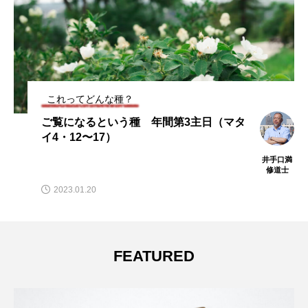
これってどんな種？
ここから運び出せという種 四旬節第3主
日（ヨハネ2・13〜25）
井手口満
修道士
2024.03.01
FEATURED