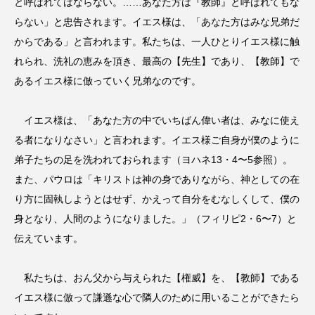
と呼ばれてはならない。……あなた方は『教師』と呼ばれてもな
らない」と忠告されます。イエス様は、「あなた方はみな兄弟だ
からである」と言われます。私たちは、一人ひとりイエス様に触
れられ、洗礼の恵みを頂き、最高の【先生】であり、【教師】で
あるイエス様に倣っていく兄弟なのです。
イエス様は、「あなた方の中でいちばん偉い者は、みなに使え
る者になりなさい」と言われます。イエス様ご自身が僕のように
弟子たちの足を洗われておられます（ヨハネ13・4〜5参照）。
また、パウロは「キリストは神の身でありながら、神としての在
り方に固執しようとはせず、かえって自分をむなしくして、僕の
身となり、人間のようになりました。」（フィリピ2・6〜7）と
伝えています。
私たちは、おん父から与えられた【権威】を、【教師】である
イエス様に倣って謙遜な心で隣人のために用いることができたら