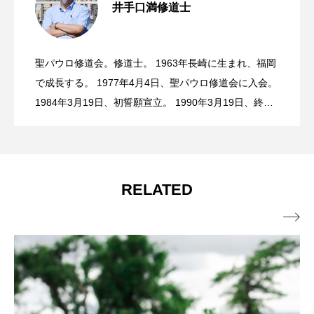
井手口満修道士
貧しい、僅かな私を捧げるという種
2026.07.31
19主日（マタイ14・22〜33）
聖パウロ修道会。修道士。 1963年長崎に生まれ、福岡
善い識別という種 年間第17主日（マタ
2026.07.24
で成長する。 1977年4月4日、聖パウロ修道会に入会。
1984年3月19日、初誓願宣立。 1990年3月19日、終生
誓願宣立。 現在、東京・四谷のサンパウロ本店で書
イ13・44〜52）
籍・聖品の販売促進のかたわら、修道会では「召命担
当」、「広報担当」などの使徒職に従事する。 著書
『みことばの「種」を探して―御父のいつくしみにふ
RELATED
れる―』。
