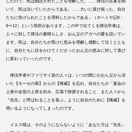
したので、民は朗読されたことを理解した。……律法の言葉を聞
いて、民は泣いていたからである。……大いに喜び祝った。自分
たちに告げられたことを理科したからである」（ネヘミヤ記8・
8〜12）という箇所があります。この中で出てくる律法学者は、
人々に対して律法の素晴らしさ、おん父のアガペの愛を説いてい
ます。民は、自分たちが受けた恵みを理解し感動して泣くととも
に、自分たちに目をかけてくださったおん父の恵みに対して喜び
に変わっていったのです。
律法学者やファリサイ派の人々は、いつの間にかおん父から頂
いた【モーセの座】からの【権威】を忘れ、自分たちが「宴会の
上座や会堂の上席を好み、広場で挨拶されること、また人々から
『先生』と呼ばれることを喜ぶ」ように自分のために【権威】を
用いるようになってしまったのです。
イエス様は、そのようにならないように「あなた方は『先生』