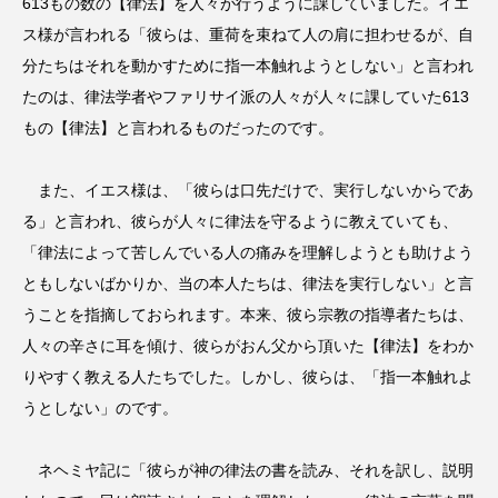
613もの数の【律法】を人々が行うように課していました。イエ
ス様が言われる「彼らは、重荷を束ねて人の肩に担わせるが、自
分たちはそれを動かすために指一本触れようとしない」と言われ
たのは、律法学者やファリサイ派の人々が人々に課していた613
もの【律法】と言われるものだったのです。
また、イエス様は、「彼らは口先だけで、実行しないからであ
る」と言われ、彼らが人々に律法を守るように教えていても、
「律法によって苦しんでいる人の痛みを理解しようとも助けよう
ともしないばかりか、当の本人たちは、律法を実行しない」と言
うことを指摘しておられます。本来、彼ら宗教の指導者たちは、
人々の辛さに耳を傾け、彼らがおん父から頂いた【律法】をわか
りやすく教える人たちでした。しかし、彼らは、「指一本触れよ
うとしない」のです。
ネヘミヤ記に「彼らが神の律法の書を読み、それを訳し、説明