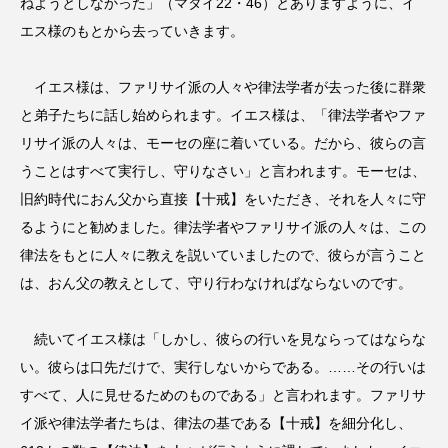
ねようとしなかった」（マタイ22・46）とありますように、イ
エス様のもとから去っていきます。
イエス様は、ファリサイ派の人々や律法学者が去った後に群衆
と弟子たちに話し始められます。イエス様は、「律法学者やファ
リサイ派の人々は、モーセの座に着いている。だから、彼らの言
うことはすべて実行し、守りなさい」と言われます。モーセは、
旧約時代におん父から直接【十戒】をいただき、それを人々に守
るようにと勧めました。律法学者やファリサイ派の人々は、この
律法をもとに人々に教えを説いていましたので、彼らが言うこと
は、おん父の教えとして、守り行わなければならないのです。
続いてイエス様は「しかし、彼らの行いを見ならってはならな
い。彼らは口先だけで、実行しないからである。……その行いは
すべて、人に見せるためのものである」と言われます。ファリサ
イ派や律法学者たちは、律法の基である【十戒】を細分化し、