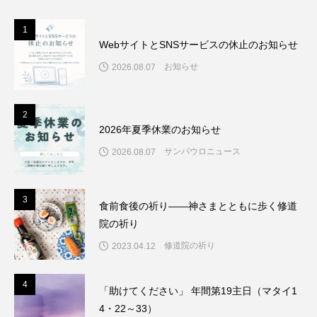
1
1
WebサイトとSNSサービスの休止のお知らせ
お知らせ
2026.08.07
2
2
2026年夏季休業のお知らせ
サンパウロニュース
2026.08.07
3
3
食前食後の祈り――神さまとともに歩く修道
院の祈り
修道院の祈り
2023.04.12
4
4
「助けてください」 年間第19主日（マタイ1
4・22～33）