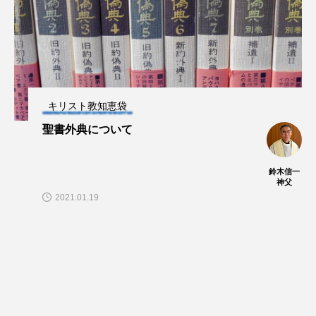
キリスト教知恵袋
聖書外典について
鈴木信一
神父
2021.01.19