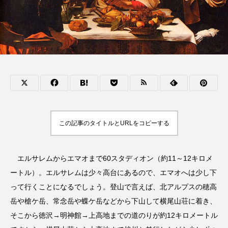
この記事のタイトルとURLをコピーする
エルサレムからエマオまで60スタディオン（約11～12キロメ
ートル）。エルサレムは少々高台にあるので、エマオへは少し下
って行くことになるでしょう。登山で言えば、北アルプスの穂高
岳や槍ケ岳、常念岳や蝶ケ岳などから下山して横尾山荘に着き、
そこから徳沢→明神館→上高地までの道のりが約12キロメートル