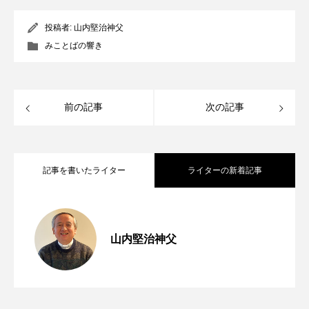
投稿者:
山内堅治神父
みことばの響き
前の記事
次の記事
記事を書いたライター
ライターの新着記事
「助けてください」 年間第19主日（マタ
2026.08.07
山内堅治神父
第254回 第七の掟「貧しい人々への愛」
2026.08.06
イ14・22～33）