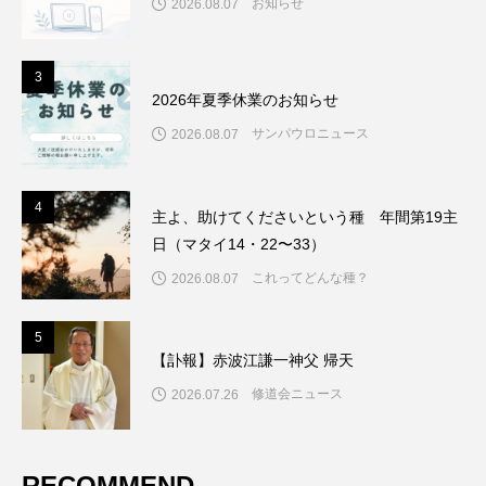
お知らせ
2026.08.07
3
3
2026年夏季休業のお知らせ
サンパウロニュース
2026.08.07
4
4
主よ、助けてくださいという種 年間第19主
日（マタイ14・22〜33）
これってどんな種？
2026.08.07
5
5
【訃報】赤波江謙一神父 帰天
修道会ニュース
2026.07.26
RECOMMEND