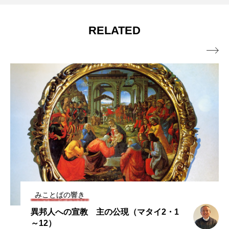
窮地に立たされて 年間第18主日（マタ
2026.07.31
【動画で学ぶ】
RELATED
イ14・13～21）

みことばの響き
異邦人への宣教 主の公現（マタイ2・1
～12）