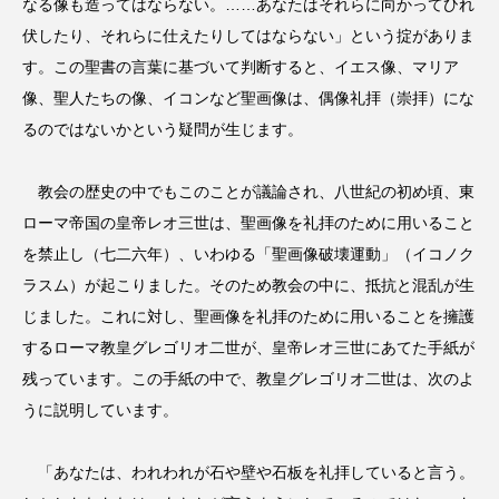
なる像も造ってはならない。……あなたはそれらに向かってひれ
伏したり、それらに仕えたりしてはならない」という掟がありま
す。この聖書の言葉に基づいて判断すると、イエス像、マリア
像、聖人たちの像、イコンなど聖画像は、偶像礼拝（崇拝）にな
るのではないかという疑問が生じます。
教会の歴史の中でもこのことが議論され、八世紀の初め頃、東
ローマ帝国の皇帝レオ三世は、聖画像を礼拝のために用いること
を禁止し（七二六年）、いわゆる「聖画像破壊運動」（イコノク
ラスム）が起こりました。そのため教会の中に、抵抗と混乱が生
じました。これに対し、聖画像を礼拝のために用いることを擁護
するローマ教皇グレゴリオ二世が、皇帝レオ三世にあてた手紙が
残っています。この手紙の中で、教皇グレゴリオ二世は、次のよ
うに説明しています。
「あなたは、われわれが石や壁や石板を礼拝していると言う。