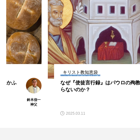
キリスト教知恵袋
なぜ『使徒言行録』はパウロの殉教を語
らないのか？
鈴木信一
神父
2025.03.11