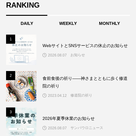
RANKING
DAILY
WEEKLY
MONTHLY
1
1
WebサイトとSNSサービスの休止のお知らせ
お知らせ
2026.08.07
2
2
食前食後の祈り――神さまとともに歩く修道
院の祈り
修道院の祈り
2023.04.12
3
3
2026年夏季休業のお知らせ
サンパウロニュース
2026.08.07