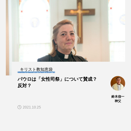
キリスト教知恵袋
パウロは「女性司祭」について賛成？
反対？
鈴木信一
神父
2021.10.25