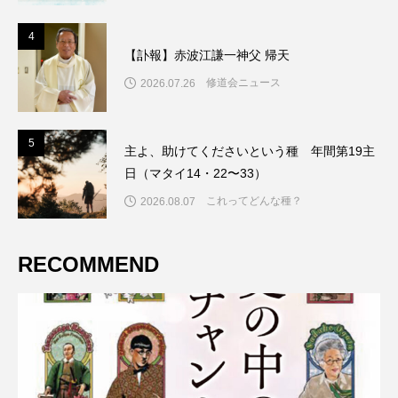
4
4
【訃報】赤波江謙一神父 帰天
修道会ニュース
2026.07.26
5
5
主よ、助けてくださいという種 年間第19主
日（マタイ14・22〜33）
これってどんな種？
2026.08.07
RECOMMEND