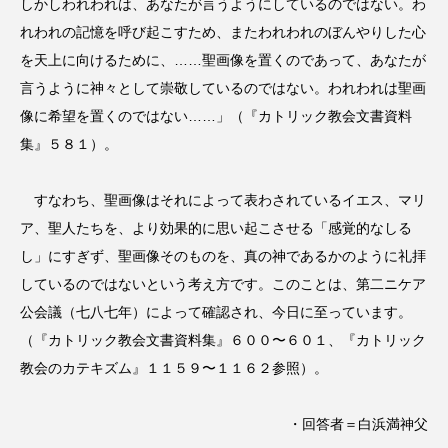
しかしわれわれは、あなたが言うようにしているのではない。わ
れわれの記憶を呼び起こすため、またわれわれのぼんやりした心
を天上に向けるために、……聖画像を置くのであって、あなたが
言うように神々として崇敬しているのではない。われわれは聖画
像に希望を置くのではない……」（『カトリック教会文書資料
集』５８１）。
すなわち、聖画像はそれによって表わされているイエス、マリ
ア、聖人たちを、より効果的に思い起こさせる「感覚的なしる
し」にすぎず、聖画像そのものを、真の神であるかのように礼拝
しているのではないという考え方です。このことは、第二ニケア
公会議（七八七年）によって確認され、今日に至っています。
（『カトリック教会文書資料集』６００〜６０１、『カトリック
教会のカテキズム』１１５９〜１１６２参照）。
・回答者＝白浜満神父