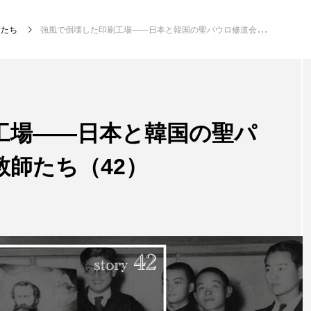
師たち
強風で倒壊した印刷工場――日本と韓国の聖パウロ修道会最初の宣教師たち（42）
工場――日本と韓国の聖パ
師たち（42）