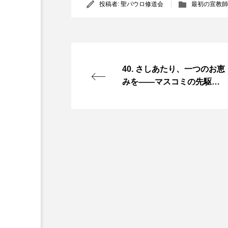
投稿者:
聖パウロ修道会
最初の宣教師
40. さしあたり、一つのお恵
みを――マスコミの先駆者
アルベリオーネ神父