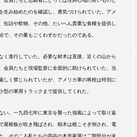
、会員たちと志願者にとっては住み心地の良いものと
霊的生活の模範 使徒聖パウロ
を生み始めたのを確認し、勇気づけられていた。アメ
ネ10・1～10）
まえがき――霊的生活の模範 使徒聖パ
、缶詰や飲物、その他、たいへん貴重な食糧を提供し
ロ（1）
給で、その量もごくわずかだったのである。
なく進行していた。必要な材木は直接、近くの山から
、会員たちと現場監督に全面的に助けられていた。当
厳しく禁じられていたが、アメリカ軍の将校は特別に
小型の軍用トラックまで提供してくれた。
ない。一九四七年に東京を襲った強風によって取り返
で屋根板が吹き飛ばされ、樹木は根こそぎ倒され、電
た。そのころ私たちの四谷の木造家屋は二階部分が未