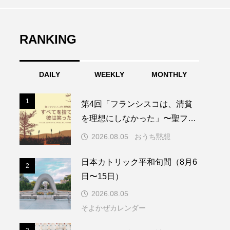
RANKING
DAILY
WEEKLY
MONTHLY
1
1
第4回「フランシスコは、清貧
を理想にしなかった」〜聖フラ
ンシスコ年黙想講話〜
2026.08.05
おうち黙想
日本カトリック平和旬間（8月6
2
2
日〜15日）
2026.08.05
そよかぜカレンダー
3