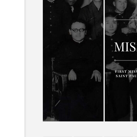
オーネ神父
カルド神父
ち
ム