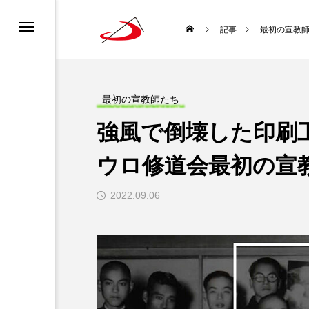
カレンダー
書ってどんな聖書？
ロニュース
ーポリシー
記事
最初の宣教
ディア利用規約
どんな種？
道会について
チャンネル利用規約
最初の宣教師たち
強風で倒壊した印刷
ロについて
になるには？
ウロ修道会最初の宣教
生涯と霊性
2022.09.06
 使徒聖パウロ
聖書を味わい直す
袋