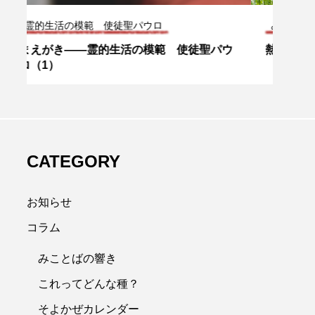
みことばの響き
みこ
ウ
熱意 復活第3主日（ルカ24・13～35）
召命
CATEGORY
お知らせ
コラム
みことばの響き
これってどんな種？
そよかぜカレンダー