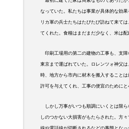
最初に建てた家は簡素なものであったが
みことばの響き
なっていた。私たちは事業が具体的な効果
召命 復活節第4主日（ヨハ
リカ軍の兵士たちはたびたび訪ねて来ては
てくれた。食糧はまだまだ少なく、米は配
印刷工場用の第二の建物の工事も、支障
東京まで運ばれていた。ロレンツォ神父は
時、地方から市内に材木を搬入することは
許可を与えてくれ、工事の便宜のためにと
しかし万事がいつも順調にいくとは限ら
しのつかない大損害がもたらされた。方々
線や電話線が切断されるなどの事態となっ