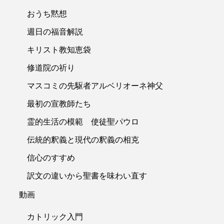
おうち黙想
週日の福音解説
キリスト教知恵袋
修道院の祈り
マスコミの先駆者アルベリオーネ神父
最初の宣教師たち
霊的生活の模範 使徒聖パウロ
伝統的釈義と現代の釈義の相克
信心のすすめ
訳文の違いから聖書を味わい直す
動画
カトリック入門