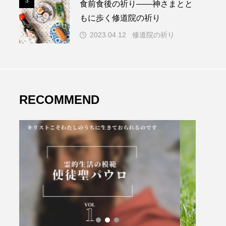
3
食前食後の祈り――神さまとと
もに歩く修道院の祈り
2023.04.12
修道院の祈り
RECOMMEND