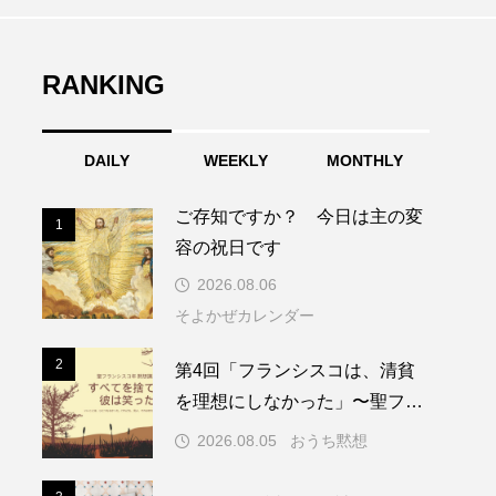
RANKING
DAILY
WEEKLY
MONTHLY
ご存知ですか？ 今日は主の変
1
1
容の祝日です
2026.08.06
そよかぜカレンダー
2
2
第4回「フランシスコは、清貧
を理想にしなかった」〜聖フラ
ンシスコ年黙想講話〜
2026.08.05
おうち黙想
3