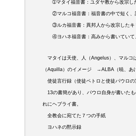
➀マタイ福音書：ユダヤ教から改宗した
修道会ニュース
②マルコ福音書：福音書の中で短く、
チャン・ゴー・グエン・ヴ
③ルカ福音書：異邦人から改宗したキリ
叙階される
④ヨハネ福音書：高みから書いていて
マタイは天使、人（Angelus）、マルコは
（Aquilla）のイメージ →ALBA（暁、
使徒言行録（使徒ペトロと使徒パウロの
13の書簡があり、パウロ自身が書いたも
れにヘブライ書。
全教会に宛てた７つの手紙
ヨハネの黙示録