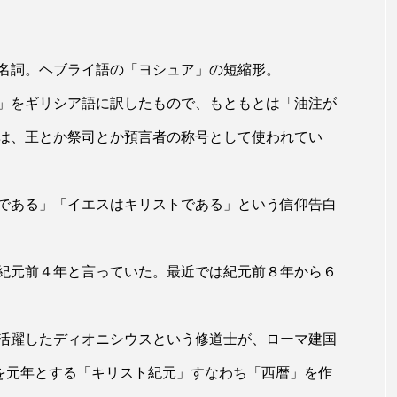
名詞。ヘブライ語の「ヨシュア」の短縮形。
」をギリシア語に訳したもので、もともとは「油注が
は、王とか祭司とか預言者の称号として使われてい
である」「イエスはキリストである」という信仰告白
紀元前４年と言っていた。最近では紀元前８年から６
活躍したディオニシウスという修道士が、ローマ建国
年を元年とする「キリスト紀元」すなわち「西暦」を作