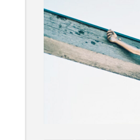
オーネ神父
カルド神父
ち
ム