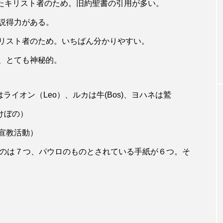
キリスト者のため。旧約聖書の引用が多い。
最初の宣教師たち
説得力がある。
ー助祭、司祭に
私たちの「はまさん」――日本と韓国の
スト者のため。いちばん分かりやすい。
パウロ修道会最初の宣教師たち（19）
、とても神秘的。
ライオン（Leo）、ルカは牛(Bos)、ヨハネは鷲
あけぼの）
宣教活動）
のは７つ、パウロのものとされている手紙が６つ。そ