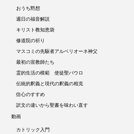
おうち黙想
週日の福音解説
キリスト教知恵袋
修道院の祈り
マスコミの先駆者アルベリオーネ神父
最初の宣教師たち
霊的生活の模範 使徒聖パウロ
伝統的釈義と現代の釈義の相克
信心のすすめ
訳文の違いから聖書を味わい直す
動画
カトリック入門