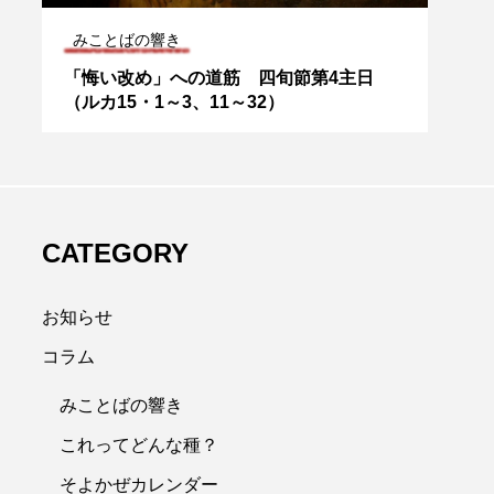
みことばの響き
修道
聖
「悔い改め」への道筋 四旬節第4主日
チャ
（ルカ15・1～3、11～32）
叙階
CATEGORY
お知らせ
コラム
みことばの響き
これってどんな種？
そよかぜカレンダー