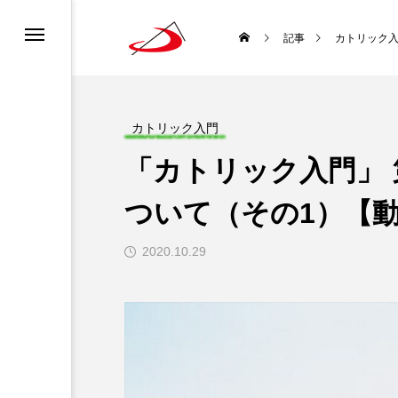
カレンダー
書ってどんな聖書？
ロニュース
ーポリシー
記事
カトリック
ディア利用規約
どんな種？
道会について
チャンネル利用規約
カトリック入門
「カトリック入門」 
ロについて
になるには？
ついて（その1）【
生涯と霊性
2020.10.29
 使徒聖パウロ
聖書を味わい直す
袋