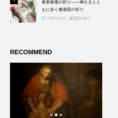
3
食前食後の祈り――神さまとと
もに歩く修道院の祈り
2023.04.12
修道院の祈り
RECOMMEND