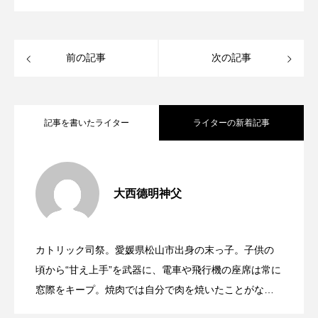
前の記事
次の記事
記事を書いたライター
ライターの新着記事
第4回「フランシスコは、清貧を理想にし
2026.08.05
大西德明神父
逆風の中でしか聞こえない「わたしだ」
2026.08.03
なかった」〜聖フランシスコ年黙想講
カトリック司祭。愛媛県松山市出身の末っ子。子供の
神の国は、大きなものではなく、入り込
2026.07.27
（年間第18月曜日）
頃から“甘え上手”を武器に、電車や飛行機の座席は常に
話〜
窓際をキープ。焼肉では自分で肉を焼いたことがな
く、釣りに行けばお兄ちゃんが餌をつけてくれるのが
むもの（年間第17月曜日）