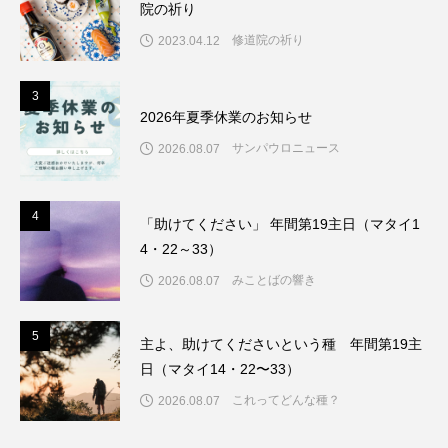
院の祈り
修道院の祈り
2023.04.12
3
3
2026年夏季休業のお知らせ
サンパウロニュース
2026.08.07
4
4
「助けてください」 年間第19主日（マタイ1
4・22～33）
みことばの響き
2026.08.07
5
5
主よ、助けてくださいという種 年間第19主
日（マタイ14・22〜33）
これってどんな種？
2026.08.07