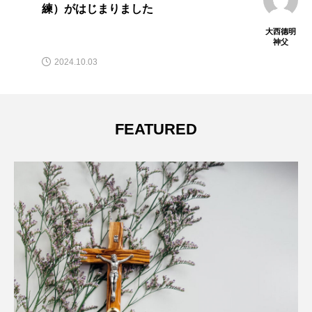
区：トラルネパントラに新店舗がオープ
ンしました
大西德明
大西
神父
神
2025.12.22
FEATURED