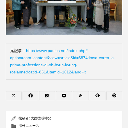
元記事：
https://www.paulus.net/index.php?
option=com_content&view=article&id=6874:imsa-corea-la-
prima-professione-di-oh-hyun-kyung-
rosianne&catid=851&Itemid=1612&lang=it
投稿者:
大西德明神父
海外ニュース