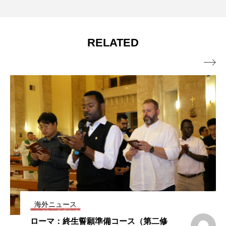
当たり前。そんな末っ子魂を持ちながら、神の道を歩
む毎日。趣味はメダカの世話。祈りと奉仕を大切にし
つつ、神の愛を受け取り、メダカたちにも愛を注ぐ
RELATED
日々を楽しんでいる。

海外ニュース
メキシコ—キューバ—アメリカ合衆国管