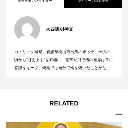
記事を書いたライター
ライターの新着記事
第4回「フランシスコは、清貧を理想にし
2026.08.05
大西德明神父
逆風の中でしか聞こえない「わたしだ」
2026.08.03
なかった」〜聖フランシスコ年黙想講
カトリック司祭。愛媛県松山市出身の末っ子。子供の
神の国は、大きなものではなく、入り込
2026.07.27
（年間第18月曜日）
頃から“甘え上手”を武器に、電車や飛行機の座席は常に
話〜
窓際をキープ。焼肉では自分で肉を焼いたことがな
く、釣りに行けばお兄ちゃんが餌をつけてくれるのが
むもの（年間第17月曜日）
当たり前。そんな末っ子魂を持ちながら、神の道を歩
む毎日。趣味はメダカの世話。祈りと奉仕を大切にし
つつ、神の愛を受け取り、メダカたちにも愛を注ぐ
RELATED
日々を楽しんでいる。
