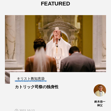
FEATURED
キリスト教知恵袋
カトリック司祭の独身性
鈴木信一
神父
2021.10.12