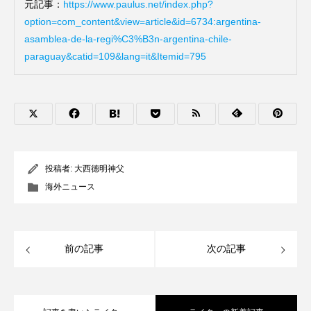
元記事：
https://www.paulus.net/index.php?
option=com_content&view=article&id=6734:argentina-
asamblea-de-la-regi%C3%B3n-argentina-chile-
paraguay&catid=109&lang=it&Itemid=795
投稿者:
大西德明神父
海外ニュース
前の記事
次の記事