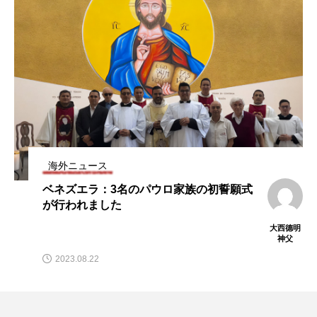
海外ニュース
海
ベネズエラ：3名のパウロ家族の初誓願式
イタ
が行われました
ると
大西德明
神父
2023.08.22
20