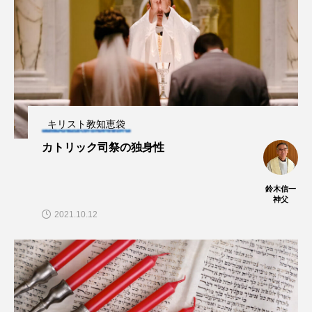
キリスト教知恵袋
カトリック司祭の独身性
鈴木信一
神父
2021.10.12