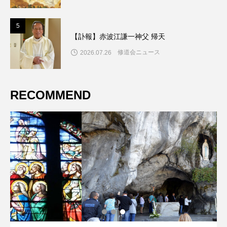
5
5
【訃報】赤波江謙一神父 帰天
修道会ニュース
2026.07.26
RECOMMEND