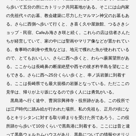
ら歩いて五分の所にカトリック共同墓地がある。そこには山内家
の先祖代々のお墓、教会建築に尽力したマルマン神父のお墓もあ
る。さらに西側へ歩いて行くと、き喜く久や屋旅館、つるさきシ
ョップ・民宿、Cafeみ海さき咲と続く。これらの店は信者さんた
ちが経営していて、家の中には聖画やマリア像などが置かれてい
る。食事時の刺身や煮魚などは、地元で獲れた魚が使われている
ので、とてもおいしい。さらに西へ歩くと、わらべ蕨展望所があ
る。ここからは長崎鼻の断崖絶壁や西その彼ぎ杵半島を望むこと
もできる。さらに西へ25分くらい歩くと、串ノ浜岩脈に到着す
る。ここは長崎県でも最大規模の岩脈となっている。ただここの
見学は、帰りが上り坂になるので歩く人には勇気がいる。
黒島港へ行く途中、曹洞宗興禅寺・役所跡がある。この役所で
は江戸時代に踏み絵が行われた場所。私の先祖も、正月の頃にな
るとキリシタンに対する取り締まりを受けた所であろう。この役
所跡から歩いて10分くらいで黒島港に到着する。ここには昔と違
って黒島ウェルカムハウスがあり、黒島についての情報やオリジ