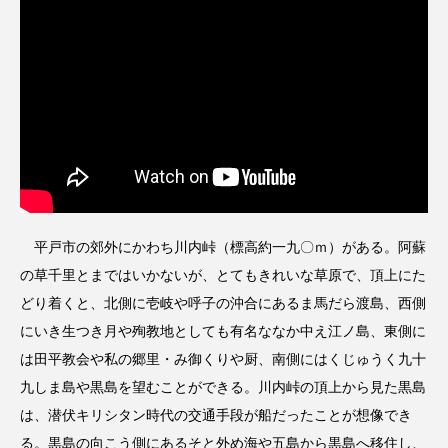
平戸市の郊外にかわち川内峠（標高約一九〇ｍ）がある。阿蘇
の草千里とまではいかないが、とてもきれいな草原で、頂上にた
どり着くと、北側に壱岐や呼子の沖合にあるま馬だら渡島、西側
にいき生つき月や殉教地としても有名ななか中え江ノ島、東側に
は田平教会や私の郷里・み御くりや厨、南側にはくじゅうく九十
九しま島や黒島を望むことができる。川内峠の頂上から見た黒島
は、潜伏キリシタン時代の交通手段が船だったことが想像でき
る。黒島の向こう側にあるそと外め海や五島から黒島へ移住し、