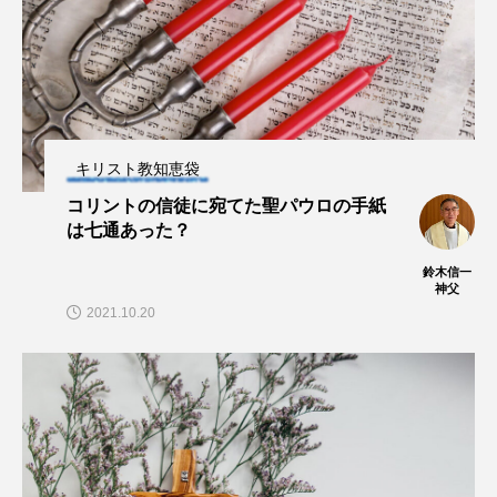
キリスト教知恵袋
コリントの信徒に宛てた聖パウロの手紙
は七通あった？
鈴木信一
神父
2021.10.20