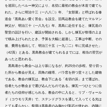
を巡回したペルー神父により、名切に最初の教会が木造で建てら
れた。さらに明治十三（一八八〇）年、『女部屋』と呼ばれる修
道会『黒島あい愛く苦会』を設立。旧馬込教会を建てたマルマン
神父が、明治三十（一八九七）年、黒島に赴任すると、煉瓦造の
聖堂の設計を行い、建設が開始される。しかし煉瓦が祭壇の上ま
で積み上げられたとき、予算を大幅に超過し、工事は中断。その
後、費用を捻出して、明治三十五（一九〇二）年に完成させた」
（42頁）とある。黒島教会が建てられるまでには、相当の苦労が
あったと思われる。
黒島港から教会へは上り坂になるが、約25分の歩程。登り切っ
た所から教会が見え、四角の鐘塔、バラ窓を持つ堂々とした建物
である。教会の煉瓦は、教会下にある「名切の浜」まで運ばれ、
信者たちが教会まで運び込んだものである。煉瓦一つひとつに信
者たちの信仰が感じられる。教会の中に入ると、リブ・ヴォール
ド（コウモリ天井）で、ステンドグラスを通して入ってくる光は
とても柔らかい。祭壇は黒島産のみ御かげ影石が使われ、内陣に