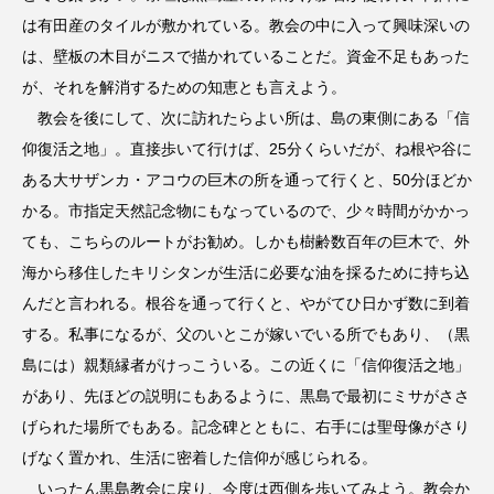
は有田産のタイルが敷かれている。教会の中に入って興味深いの
は、壁板の木目がニスで描かれていることだ。資金不足もあった
が、それを解消するための知恵とも言えよう。
教会を後にして、次に訪れたらよい所は、島の東側にある「信
仰復活之地」。直接歩いて行けば、25分くらいだが、ね根や谷に
ある大サザンカ・アコウの巨木の所を通って行くと、50分ほどか
かる。市指定天然記念物にもなっているので、少々時間がかかっ
ても、こちらのルートがお勧め。しかも樹齢数百年の巨木で、外
海から移住したキリシタンが生活に必要な油を採るために持ち込
んだと言われる。根谷を通って行くと、やがてひ日かず数に到着
する。私事になるが、父のいとこが嫁いでいる所でもあり、（黒
島には）親類縁者がけっこういる。この近くに「信仰復活之地」
があり、先ほどの説明にもあるように、黒島で最初にミサがささ
げられた場所でもある。記念碑とともに、右手には聖母像がさり
げなく置かれ、生活に密着した信仰が感じられる。
いったん黒島教会に戻り、今度は西側を歩いてみよう。教会か