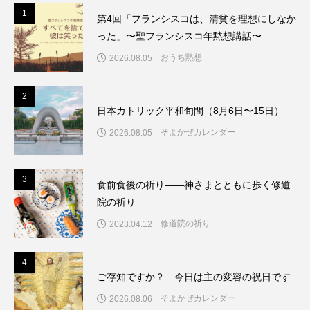
1
1
第4回「フランシスコは、清貧を理想にしなか
った」〜聖フランシスコ年黙想講話〜
おうち黙想
2026.08.05
2
2
日本カトリック平和旬間（8月6日〜15日）
そよかぜカレンダー
2026.08.05
3
3
食前食後の祈り――神さまとともに歩く修道
院の祈り
修道院の祈り
2023.04.12
4
4
ご存知ですか？ 今日は主の変容の祝日です
そよかぜカレンダー
2026.08.06