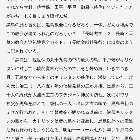
それから大村、佐世保、田平、平戸、御厨へ移住していったこと
がいち一もく目りょう瞭ぜん然。
黒島の顔と言えば、黒島教会になるだろう。一体、どんな経緯で
この教会が建てられたのだろうか？ 『長崎遊学 ２ 長崎・天
草の教会と巡礼地完全ガイド』（長崎文献社発行）には次のよう
に記されている。
「黒島は、佐世保の九十九島の中の最大の島。平戸藩がキリシ
タンに対して比較的寛容だったので、そと外め海、いき生つき
月、五島などから多くのキリシタンが移住し、潜伏していた。げ
ん元じ治二（一八六五）年の信徒発見の二か月後、黒島から、二
十人の総代が大浦天主堂のプチジャン神父を訪ね、次にポワリエ
神父が黒島を訪れて、総代の一人・出口大吉の家で、黒島最初の
ミサが行われた。そして禁教令が解かれる以前に、潜伏キリシタ
ンの島から、カトリック信者の島へと変貌し、黒島以外への伝道
活動も行われるようになる。明治十一（一八七八）年、平戸島の
ひも紐さし差（当時はた田さき崎）の巡回地となり、翌年、黒島