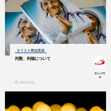
キリスト教知恵袋
列聖、列福について
サンパウ
ロ
2021.02.02