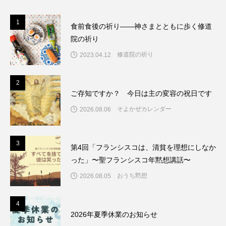
1
1
食前食後の祈り――神さまとともに歩く修道
院の祈り
修道院の祈り
2023.04.12
2
2
ご存知ですか？ 今日は主の変容の祝日です
そよかぜカレンダー
2026.08.06
3
3
第4回「フランシスコは、清貧を理想にしなか
った」〜聖フランシスコ年黙想講話〜
おうち黙想
2026.08.05
4
4
2026年夏季休業のお知らせ