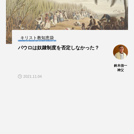
キリスト教知恵袋
パウロは奴隷制度を否定しなかった？
鈴木信一
神父
2021.11.04