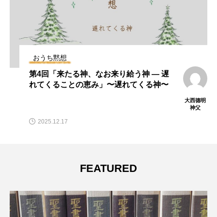
おうち黙想
第4回「来たる神、なお来り給う神 ― 遅
れてくることの恵み」〜遅れてくる神〜
大西德明
神父
2025.12.17
FEATURED