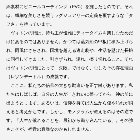
綿素材にビニールコーティング（PVC）を施したものです。それ
は、繊細な美しさを競うラグジュアリーの定義を覆すような「タ
フさ」を持っています。
ヴィトンの鞄は、持ち主が優雅にティータイムを楽しむためだ
けにあるのではありません。かつては蒸気船の甲板に積み上げら
れ、雨風にさらされ、国境を越える逃走劇や、生活を懸けた長旅
に同行してきました。引きずられ、濡れ、擦り切れること。それ
はヴィトンの鞄にとって「失敗」ではなく、むしろその存在理由
（レゾンデートル）の成就です。
ここに、私たちの信仰の大きな勘違いを正す鍵があります。私
たちはしばしば、自分の人生が「きれいに整ってから」神の前に
出ようとします。あるいは、信仰を持てば人生から傷や汚れが消
えると考えがちです。しかし、モノグラムが教えるのはその逆で
す。「人生が荒れることを、最初から織り込んでいる」。その強
さこそが、福音の真髄なのかもしれません。