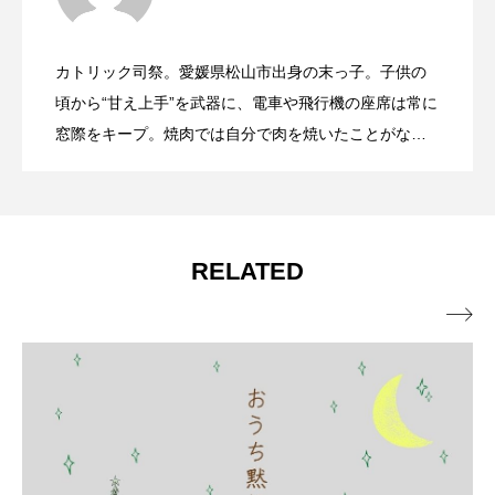
逆風の中でしか聞こえない「わたしだ」
2026.08.03
なかった」〜聖フランシスコ年黙想講
カトリック司祭。愛媛県松山市出身の末っ子。子供の
神の国は、大きなものではなく、入り込
2026.07.27
（年間第18月曜日）
頃から“甘え上手”を武器に、電車や飛行機の座席は常に
話〜
窓際をキープ。焼肉では自分で肉を焼いたことがな
く、釣りに行けばお兄ちゃんが餌をつけてくれるのが
むもの（年間第17月曜日）
当たり前。そんな末っ子魂を持ちながら、神の道を歩
む毎日。趣味はメダカの世話。祈りと奉仕を大切にし
つつ、神の愛を受け取り、メダカたちにも愛を注ぐ
RELATED
日々を楽しんでいる。
