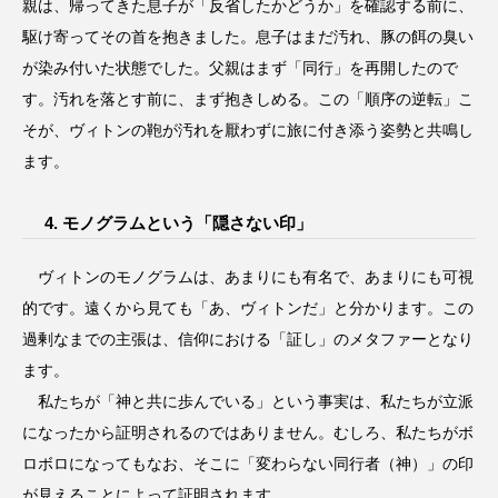
親は、帰ってきた息子が「反省したかどうか」を確認する前に、
駆け寄ってその首を抱きました。息子はまだ汚れ、豚の餌の臭い
が染み付いた状態でした。父親はまず「同行」を再開したので
す。汚れを落とす前に、まず抱きしめる。この「順序の逆転」こ
そが、ヴィトンの鞄が汚れを厭わずに旅に付き添う姿勢と共鳴し
ます。
4. モノグラムという「隠さない印」
ヴィトンのモノグラムは、あまりにも有名で、あまりにも可視
的です。遠くから見ても「あ、ヴィトンだ」と分かります。この
過剰なまでの主張は、信仰における「証し」のメタファーとなり
ます。
私たちが「神と共に歩んでいる」という事実は、私たちが立派
になったから証明されるのではありません。むしろ、私たちがボ
ロボロになってもなお、そこに「変わらない同行者（神）」の印
が見えることによって証明されます。