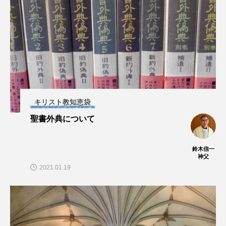
キリスト教知恵袋
聖書外典について
鈴木信一
神父
2021.01.19