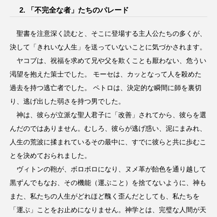
2. 「不完全な者」たちのパレード
聖書を注意深く読むと、そこに登場する主人公たちの多くが、
決して「きれいな人生」を送っていないことに気づかされます。
ヤコブは、祝福を求めて兄や父を欺くことも厭わない、危うい
渇望を抱えた策士でした。 モーセは、カッとなって人を殺めた
過去を持つ逃亡者でした。 ペトロは、決定的な瞬間に師を裏切
り、逃げ出した弱さを持つ男でした。
神は、彼らが立派な聖人君子に「改善」されてから、彼らを選
んだのではありません。むしろ、彼らが逃げ惑い、泥にまみれ、
人生の荒波に揉まれているその最中に、すでに彼らと共に歩むこ
とを決めておられました。
ヴィトンの鞄が、ボロボロになり、ヌメ革が飴色を通り越して
黒ずんでもなお、その機能（運ぶこと）を捨てないように、神も
また、私たちの人生がどれほど醜く歪んだとしても、私たちを
「運ぶ」ことをお止めになりません。神学とは、完璧な人間が天