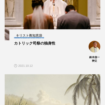
キリスト教知恵袋
カトリック司祭の独身性
鈴木信一
神父
2021.10.12