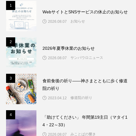
1
1
WebサイトとSNSサービスの休止のお知らせ
お知らせ
2026.08.07
2
2
2026年夏季休業のお知らせ
サンパウロニュース
2026.08.07
3
3
食前食後の祈り――神さまとともに歩く修道
院の祈り
修道院の祈り
2023.04.12
4
4
「助けてください」 年間第19主日（マタイ1
4・22～33）
みことばの響き
2026.08.07