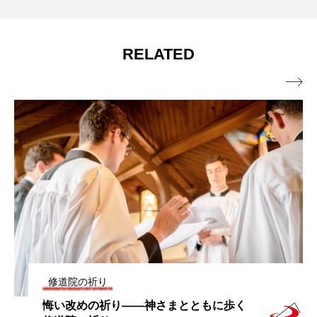
RELATED

修道院の祈り
悔い改めの祈り――神さまとともに歩く