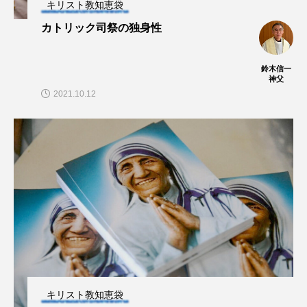
キリスト教知恵袋
カトリック司祭の独身性
鈴木信一
神父
2021.10.12
キリスト教知恵袋