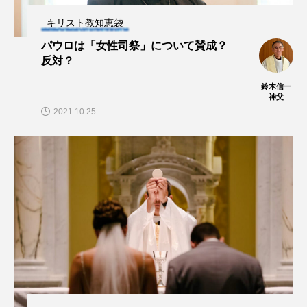
キリスト教知恵袋
パウロは「女性司祭」について賛成？
反対？
鈴木信一
神父
2021.10.25