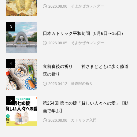
そよかぜカレンダー
2026.08.06
3
3
日本カトリック平和旬間（8月6日〜15日）
そよかぜカレンダー
2026.08.05
4
4
食前食後の祈り――神さまとともに歩く修道
院の祈り
修道院の祈り
2023.04.12
5
5
第254回 第七の掟「貧しい人々への愛」【動
画で学ぶ】
カトリック入門
2026.08.06