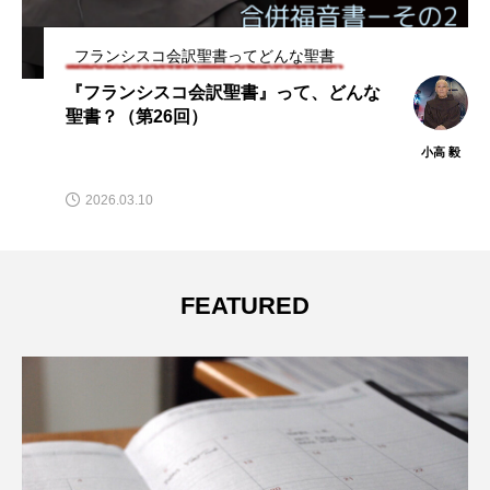
フランシスコ会訳聖書ってどんな聖書
『フランシスコ会訳聖書』って、どんな
聖書？（第12回）
 毅
小高 毅
2025.01.07
FEATURED