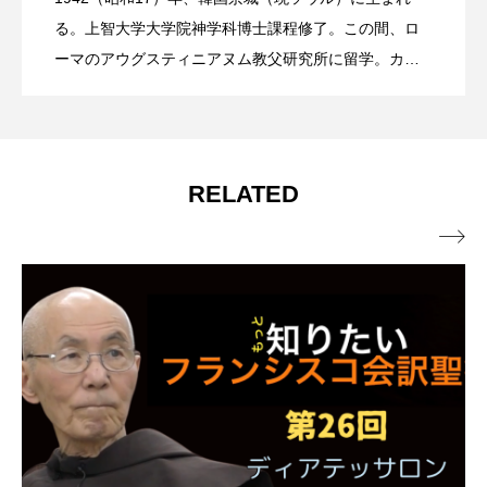
『フランシスコ会訳聖書』って、どんな
2026.06.11
聖書？（第30回）
る。上智大学大学院神学科博士課程修了。この間、ロ
ーマのアウグスティニアヌム教父研究所に留学。カト
リック司祭、フランシスコ会士。
聖書？（第29回）
RELATED
