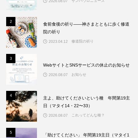
サンパウロニュース
2026.08.07
2
2
食前食後の祈り――神さまとともに歩く修道
院の祈り
修道院の祈り
2023.04.12
3
3
WebサイトとSNSサービスの休止のお知らせ
お知らせ
2026.08.07
4
4
主よ、助けてくださいという種 年間第19主
日（マタイ14・22〜33）
これってどんな種？
2026.08.07
5
5
「助けてください」 年間第19主日（マタイ1