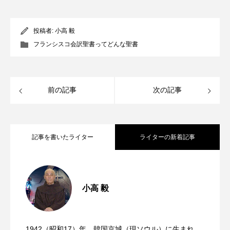
投稿者:
小高 毅
フランシスコ会訳聖書ってどんな聖書
前の記事
次の記事
記事を書いたライター
ライターの新着記事
『フランシスコ会訳聖書』って、どんな
2026.07.30
小高 毅
『フランシスコ会訳聖書』って、どんな
2026.07.02
聖書？（第31回）
1942（昭和17）年、韓国京城（現ソウル）に生まれ