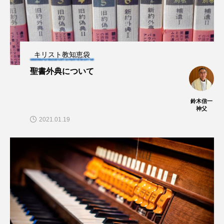
キリスト教知恵袋
聖書外典について
鈴木信一
神父
2021.01.19