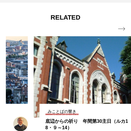
窮地に立たされて 年間第18主日（マタ
2026.07.31
【動画で学ぶ】
RELATED
イ14・13～21）

みことばの響き
底辺からの祈り 年間第30主日（ルカ1
8・９～14）