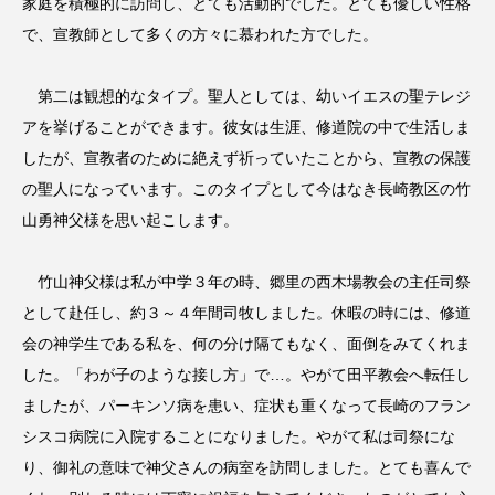
家庭を積極的に訪問し、とても活動的でした。とても優しい性格
で、宣教師として多くの方々に慕われた方でした。
第二は観想的なタイプ。聖人としては、幼いイエスの聖テレジ
アを挙げることができます。彼女は生涯、修道院の中で生活しま
したが、宣教者のために絶えず祈っていたことから、宣教の保護
の聖人になっています。このタイプとして今はなき長崎教区の竹
山勇神父様を思い起こします。
竹山神父様は私が中学３年の時、郷里の西木場教会の主任司祭
として赴任し、約３～４年間司牧しました。休暇の時には、修道
会の神学生である私を、何の分け隔てもなく、面倒をみてくれま
した。「わが子のような接し方」で…。やがて田平教会へ転任し
ましたが、パーキンソ病を患い、症状も重くなって長崎のフラン
シスコ病院に入院することになりました。やがて私は司祭にな
り、御礼の意味で神父さんの病室を訪問しました。とても喜んで