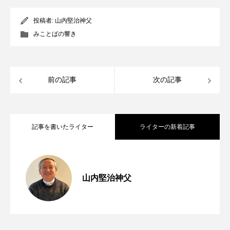
投稿者:
山内堅治神父
みことばの響き
前の記事
次の記事
記事を書いたライター
ライターの新着記事
「助けてください」 年間第19主日（マタ
2026.08.07
山内堅治神父
第254回 第七の掟「貧しい人々への愛」
2026.08.06
イ14・22～33）