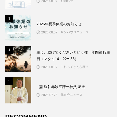
お知らせ
2026.08.07
3
3
2026年夏季休業のお知らせ
サンパウロニュース
2026.08.07
4
4
主よ、助けてくださいという種 年間第19主
日（マタイ14・22〜33）
これってどんな種？
2026.08.07
5
5
【訃報】赤波江謙一神父 帰天
修道会ニュース
2026.07.26
RECOMMEND