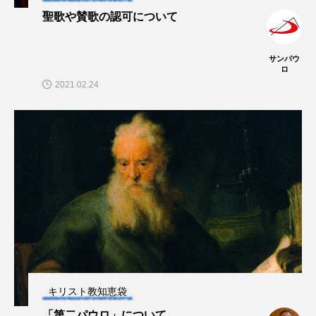
聖歌や賛歌の認可について
サンパウ
ロ
2021.02.24
キリスト教知恵袋
「第二パウロ」について