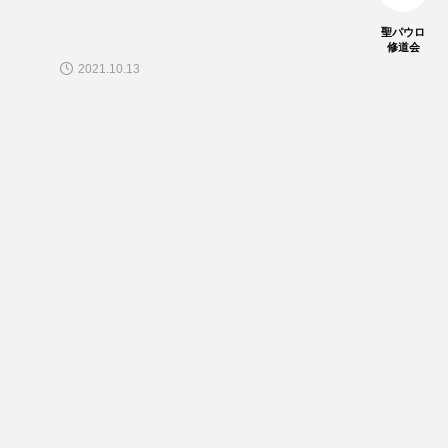
聖パウロ
修道会
2021.10.13