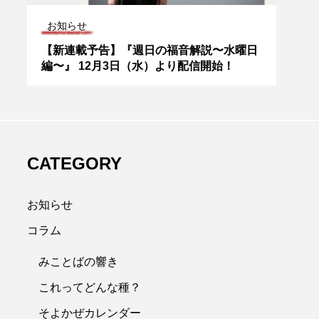
週日の福音解説
カト
日
白く塗られた墓、暴かれる信心（年間第21
「カ
水曜日）
殉教
CATEGORY
お知らせ
コラム
みことばの響き
これってどんな種？
そよかぜカレンダー