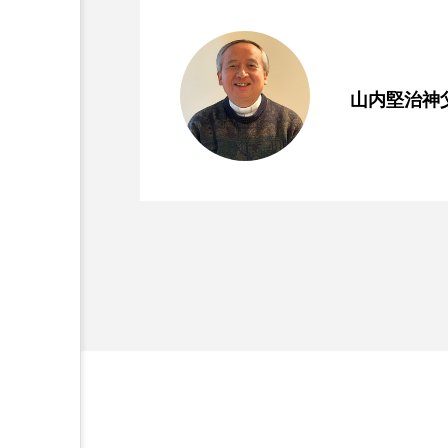
2026.07.31
窮地に立たされて 年間第
2026.07.24
この世の宝 年間第17主日
山内堅治神
2026.07.23
第253回 第七の掟「