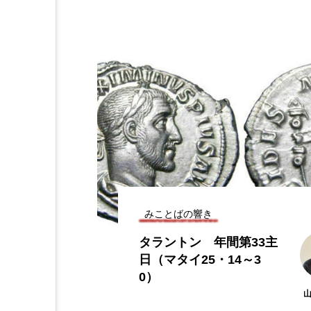
みことばの響き
タラントン 年間第33主
日（マタイ25・14～3
0）
山内堅治神
父