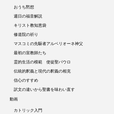
おうち黙想
週日の福音解説
キリスト教知恵袋
修道院の祈り
マスコミの先駆者アルベリオーネ神父
最初の宣教師たち
霊的生活の模範 使徒聖パウロ
伝統的釈義と現代の釈義の相克
信心のすすめ
訳文の違いから聖書を味わい直す
動画
カトリック入門