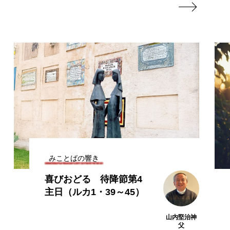

みことばの響き
喜びおどる 待降節第4
主日（ルカ1・39～45）
山内堅治神
父