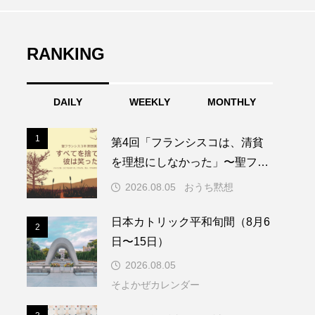
RANKING
DAILY
WEEKLY
MONTHLY
1
1
第4回「フランシスコは、清貧
を理想にしなかった」〜聖フラ
ンシスコ年黙想講話〜
2026.08.05
おうち黙想
日本カトリック平和旬間（8月6
2
2
日〜15日）
2026.08.05
そよかぜカレンダー
3