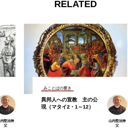
RELATED
みことばの響き
異邦人への宣教 主の公
現（マタイ2・1～12）
山内堅治神
山内堅治神
父
父