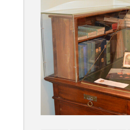
オーネ神父
カルド神父
ち
ム