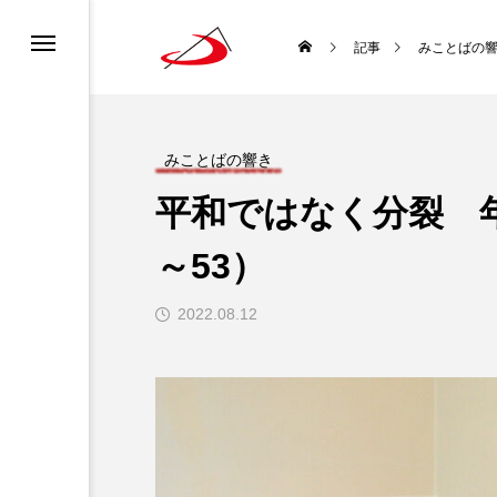
カレンダー
書ってどんな聖書？
ロニュース
ーポリシー
記事
みことばの
ディア利用規約
どんな種？
道会について
チャンネル利用規約
みことばの響き
平和ではなく分裂 年
ロについて
になるには？
～53）
生涯と霊性
2022.08.12
 使徒聖パウロ
聖書を味わい直す
袋