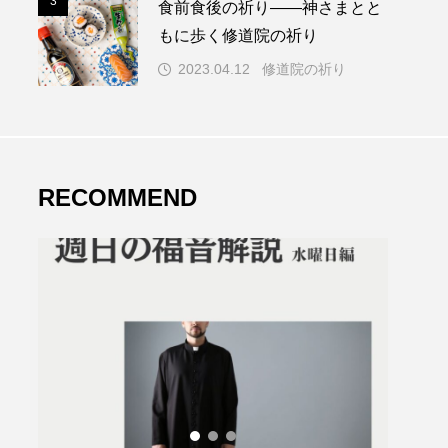
3
食前食後の祈り――神さまとと
もに歩く修道院の祈り
2023.04.12
修道院の祈り
RECOMMEND