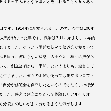
振り返ってみるとなるほどと思われることが多々あり
お知らせ
回 島原・雲仙の
【新連載予告】『週日の福音解説〜水曜
編〜』 12月3日（水）より配信開始！
です。1914年に創立されましたので、今年は108年
界大戦が始まった年です。戦争は７月に始まり、世界的
ありました。そういう困難な状況で修道会が始まって
れる日々、何にもない状態、人手不足、種々の嫌がら
いて、創立当初から「平和」というよりも、運営して
え生じました。種々の困難があっても創立者ヤコブ・
「自分が修道会を創立したというのではなく、神様が
ました。修道会創立にあたって体験したアルベリオー
く分裂」の思いがよく分かるような気がします。