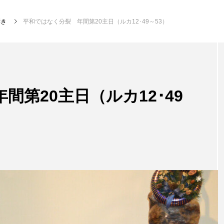
響き
平和ではなく分裂 年間第20主日（ルカ12･49～53）
間第20主日（ルカ12･49