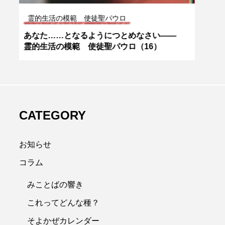
そよかぜカレンダー
CD
―
ご存知ですか？ 2月2日は主の奉献の祝日
マラ
です
CATEGORY
お知らせ
コラム
みことばの響き
これってどんな種？
そよかぜカレンダー