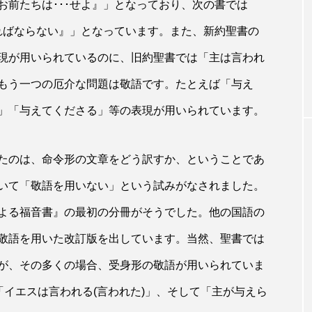
お前たちは･･･せよ』」となっており、次の書では
霊的生活の模範 使徒聖パウロ
ければならない』」となっています。また、新約聖書の
 【CD】
あなた……となるようにつとめなさい―
現が用いられているのに、旧約聖書では「主は言われ
霊的生活の模範 使徒聖パウロ（16）
もう一つの厄介な問題は敬語です。たとえば「与え
」「与えてくださる」等の表現が用いられています。
たのは、命令形の文章をどう訳すか、ということであ
いて「敬語を用いない」という試みがなされました。
よる福音書』の最初の分冊がそうでした。他の国語の
敬語を用いた改訂版を出しています。当然、聖書では
が、その多くの場合、受身形の敬語が用いられていま
「イエスは言われる(言われた)」、そして「主が与えら