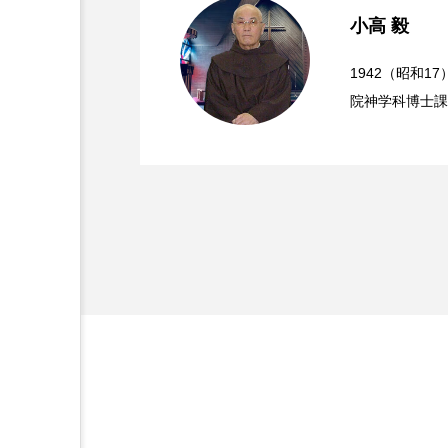
小高 毅
2026.07.02
『フランシスコ会訳聖書
1942（昭和
院神学科博士課
研究所に留学。
2026.06.11
『フランシスコ会訳聖書