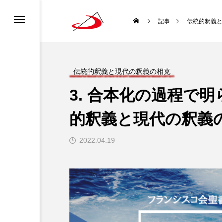
カレンダー
書ってどんな聖書？
ロニュース
ーポリシー
記事
伝統的釈義
ディア利用規約
どんな種？
道会について
チャンネル利用規約
伝統的釈義と現代の釈義の相克
3. 合本化の過程で明
ロについて
になるには？
的釈義と現代の釈義
生涯と霊性
2022.04.19
 使徒聖パウロ
聖書を味わい直す
袋