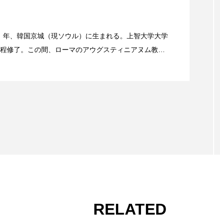
』って、どんな聖書？（第30回）
17）年、韓国京城（現ソウル）に生まれる。上智大学大学
程修了。この間、ローマのアウグスティニアヌム教父
カトリック司祭、フランシスコ会士。
』って、どんな聖書？（第29回）
RELATED