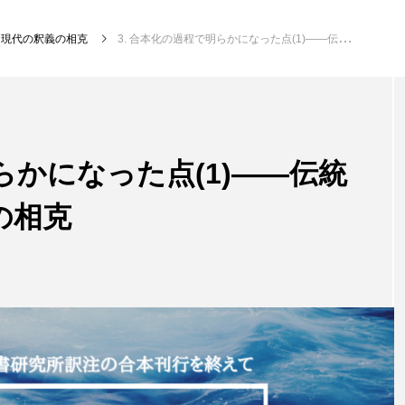
と現代の釈義の相克
3. 合本化の過程で明らかになった点(1)――伝統的釈義と現代の釈義の相克
らかになった点(1)――伝統
の相克