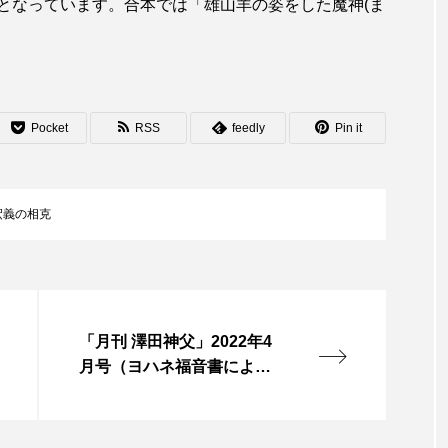
となっています。合本では「雄山羊の姿をした魔神(ま
Pocket
RSS
feedly
Pin it
釈義の相克
「月刊 澤田神父」2022年4
月号（ヨハネ福音書による
イエス・キリストの受難）