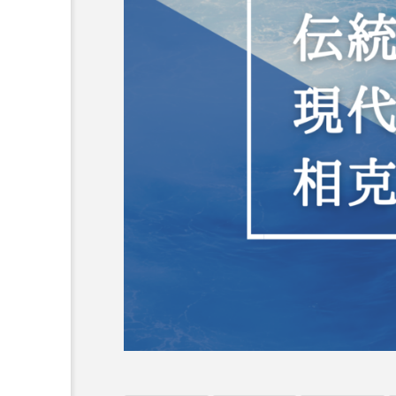
オーネ神父
カルド神父
ち
ム