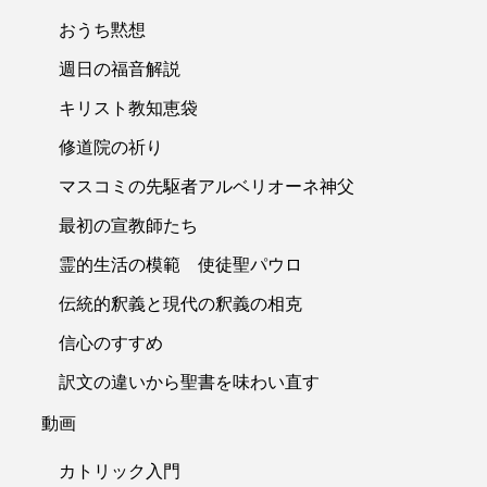
おうち黙想
週日の福音解説
キリスト教知恵袋
修道院の祈り
マスコミの先駆者アルベリオーネ神父
最初の宣教師たち
霊的生活の模範 使徒聖パウロ
伝統的釈義と現代の釈義の相克
信心のすすめ
訳文の違いから聖書を味わい直す
動画
カトリック入門