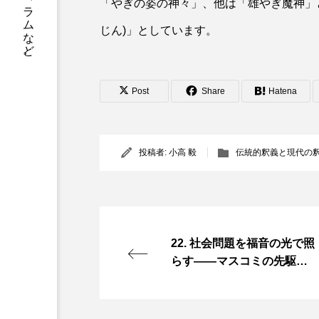
書籍情報、店舗案内、神父や修道士のコラムなど。
「やぎの姿の神々」、他は「雄やぎ魔神」
じん)」としています。
Post
Share
Hatena
投稿者:
小高 毅
伝統的釈義と現代の
22. 社会問題を福音の光で照
らす――マスコミの先駆者
アルベリオーネ神父