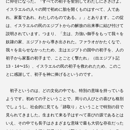
に仰せになった。『すべての初子を聖別してわたしにささげよ。
イスラエルの人々の間で初めに胎を開くものはすべて、人であ
れ、家畜であれ、わたしのものである。』」とあります。この掟
は、イスラエルの民のエジプトからの解放の出来事に結び付けて
説明されています。つまり、「主は、力強い御手をもって我々を
奴隷の家、エジプトから導き出された。ファラオがかたくなで、
我々を去らせなかったため、主はエジプトの国中の初子を、人の
初子から家畜の初子まで、ことごとく撃たれ」（出エジプト記
13・14〜15）、イスラエルの民の初子を救われたため、このこ
とに感謝して、初子を神に捧げるというのです。
初子というのは、どの文化の中でも、特別の意味を持っている
ようです。初めての子ということで、周りの人びとの喜びも格別
でしょうし、社会的に見ても「跡取り」ということで特別の目で
見られてきました。生まれて来る子はすべて喜びの源であるとは
いえ、その中でも長子はさまざまな意味で最も大切な存在だった