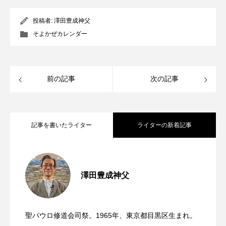
投稿者:
澤田豊成神父
そよかぜカレンダー
前の記事
次の記事
記事を書いたライター
ライターの新着記事
ご存知ですか？ 今日は主の変容の祝日
2026.08.06
澤田豊成神父
日本カトリック平和旬間（8月6日〜15
2026.08.05
です
聖パウロ修道会司祭。1965年、東京都目黒区生まれ。