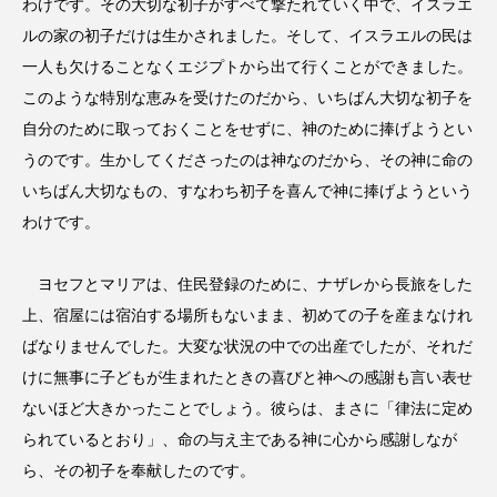
わけです。その大切な初子がすべて撃たれていく中で、イスラエ
ルの家の初子だけは生かされました。そして、イスラエルの民は
一人も欠けることなくエジプトから出て行くことができました。
このような特別な恵みを受けたのだから、いちばん大切な初子を
自分のために取っておくことをせずに、神のために捧げようとい
うのです。生かしてくださったのは神なのだから、その神に命の
いちばん大切なもの、すなわち初子を喜んで神に捧げようという
わけです。
ヨセフとマリアは、住民登録のために、ナザレから長旅をした
上、宿屋には宿泊する場所もないまま、初めての子を産まなけれ
ばなりませんでした。大変な状況の中での出産でしたが、それだ
けに無事に子どもが生まれたときの喜びと神への感謝も言い表せ
ないほど大きかったことでしょう。彼らは、まさに「律法に定め
られているとおり」、命の与え主である神に心から感謝しなが
ら、その初子を奉献したのです。