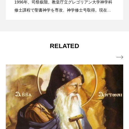
ご存知ですか？ 8月4日は聖ヨハネ・マ
2026.08.04
日）
1996年、司祭叙階。教皇庁立グレゴリアン大学神学科
修士課程で聖書神学を専攻、神学修士号取得。現在は
編集をとおしての宣教に従事。東京カトリック神学
リア・ビアンネ司祭の記念日です
院、聖アントニオ神学院講師。
RELATED
