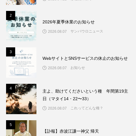
2
2
2026年夏季休業のお知らせ
サンパウロニュース
2026.08.07
3
3
WebサイトとSNSサービスの休止のお知らせ
お知らせ
2026.08.07
4
4
主よ、助けてくださいという種 年間第19主
日（マタイ14・22〜33）
これってどんな種？
2026.08.07
5
5
【訃報】赤波江謙一神父 帰天