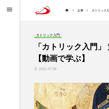
カレンダー
書ってどんな聖書？
ロニュース
ーポリシー
記事
カトリック
ディア利用規約
どんな種？
道会について
チャンネル利用規約
カトリック入門
「カトリック入門」 
ロについて
になるには？
【動画で学ぶ】
生涯と霊性
2021.07.08
 使徒聖パウロ
聖書を味わい直す
袋