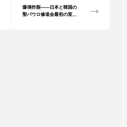
爆弾炸裂――日本と韓国の
聖パウロ修道会最初の宣教
師たち（4）