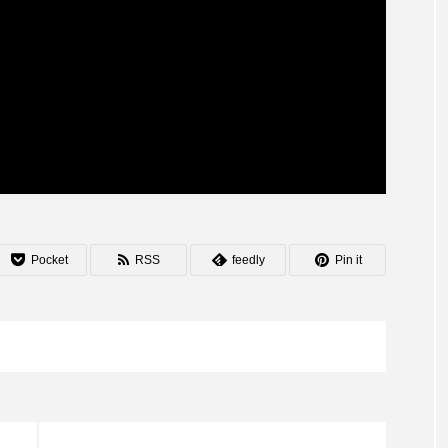
Pocket
RSS
feedly
Pin it