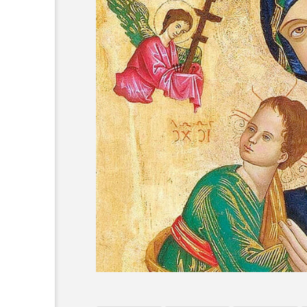
オーネ神父
カルド神父
ち
ム