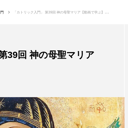
入門
「カトリック入門」 第39回 神の母聖マリア【動画で学ぶ】
第39回 神の母聖マリア