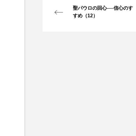
聖パウロの回心──信心のす
すめ（12）