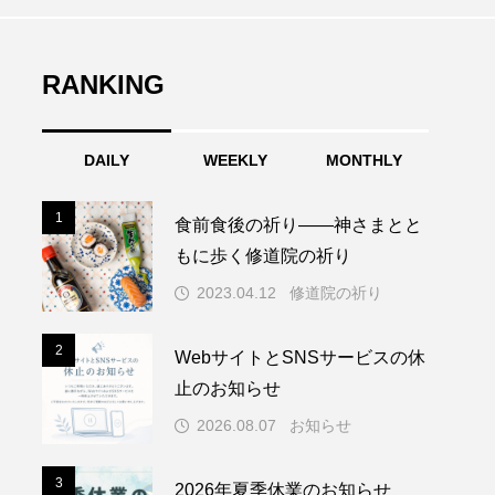
RANKING
DAILY
WEEKLY
MONTHLY
1
1
食前食後の祈り――神さまとと
もに歩く修道院の祈り
2023.04.12
修道院の祈り
2
2
WebサイトとSNSサービスの休
止のお知らせ
2026.08.07
お知らせ
3
3
2026年夏季休業のお知らせ