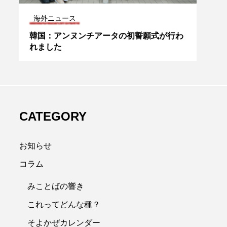
海外ニュース
最初
 聖
韓国：アンヌンチアータの初誓願式が行わ
洗礼
返
れました
道会
字幕
CATEGORY
お知らせ
コラム
みことばの響き
これってどんな種？
そよかぜカレンダー