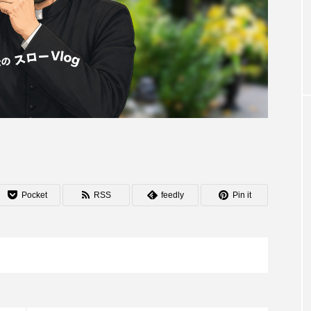
Pocket
RSS
feedly
Pin it