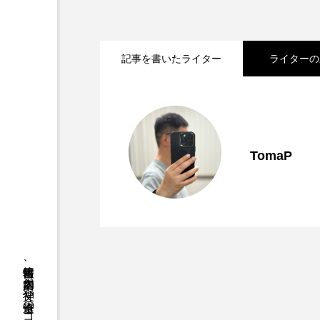
記事を書いたライター
ライターの
2026.07.29
信者じゃなくても教会に
2026.07.15
【教会巡礼】カトリック
TomaP
2026.07.08
【教会の基本】いまさら
並区】
しく紹介