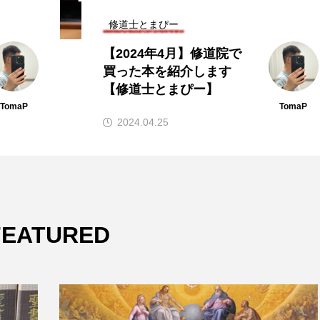
修道士とまぴー
【2025年8月】修道院で
買った本、ぜんぶ紹介し
ます！【修道士とまぴ
ー】
TomaP
TomaP
2025.08.06
FEATURED