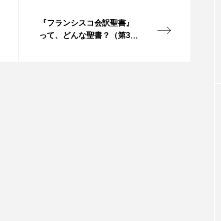
これってどんな種？
『フランシスコ会訳聖書』
で学ぶ】※レジュ
引き合わせるという種 年間第2主日（
って、どんな聖書？（第30
ハネ1・35〜42）
回）