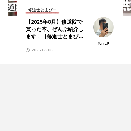
修道士とまぴー
女子修道院のシスターが
手作りした体と心に優し
い「トラピストの寒天ゼ
リー」【修道士とまぴ
TomaP
2024.06.26
ー】