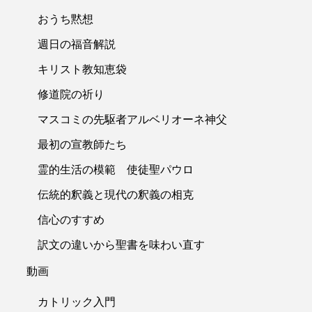
おうち黙想
週日の福音解説
キリスト教知恵袋
修道院の祈り
マスコミの先駆者アルベリオーネ神父
最初の宣教師たち
霊的生活の模範 使徒聖パウロ
伝統的釈義と現代の釈義の相克
信心のすすめ
訳文の違いから聖書を味わい直す
動画
カトリック入門