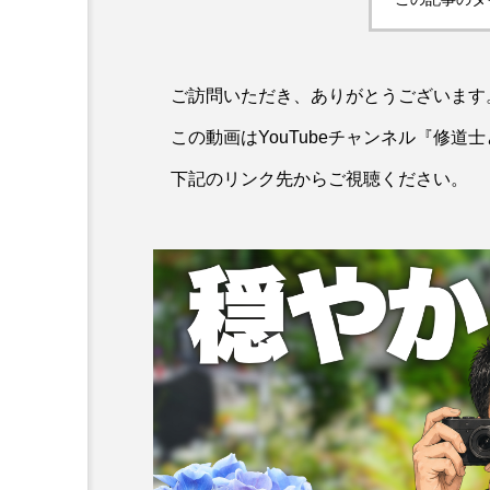
オーネ神父
ご訪問いただき、ありがとうございます
カルド神父
この動画はYouTubeチャンネル『修道
ち
下記のリンク先からご視聴ください。
ム