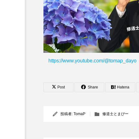
https://www.youtube.com/@tomap_dayo
Post
Share
Hatena
投稿者:
TomaP
修道士とまぴー