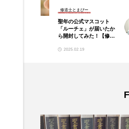
修道士とまぴー
【2024年4月】修道院で
か
買った本を紹介します
道
【修道士とまぴー】
TomaP
2024.04.25