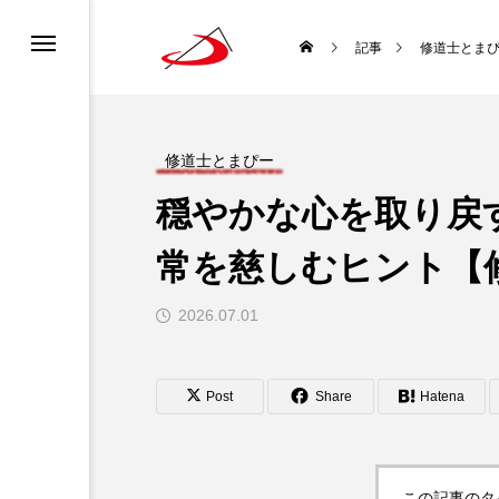
カレンダー
書ってどんな聖書？
ロニュース
ーポリシー
記事
修道士とま
ディア利用規約
どんな種？
道会について
チャンネル利用規約
修道士とまぴー
穏やかな心を取り戻
ロについて
になるには？
常を慈しむヒント【
生涯と霊性
2026.07.01
 使徒聖パウロ
聖書を味わい直す
Post
Share
Hatena
袋
この記事のタ