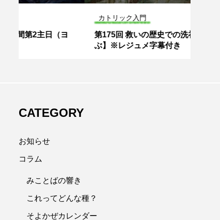
カトリック入門
カト
ヨ
第175回 救いの歴史での洗礼【動画で学
第2
ぶ】※レジュメ字幕付き
メ字
CATEGORY
お知らせ
コラム
みことばの響き
これってどんな種？
そよかぜカレンダー