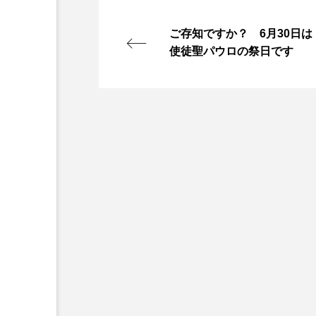
カトリック入門
ご存知ですか？ 6月30日は
第223回 いさおし【動画
使徒聖パウロの祭日です
メ字幕付き