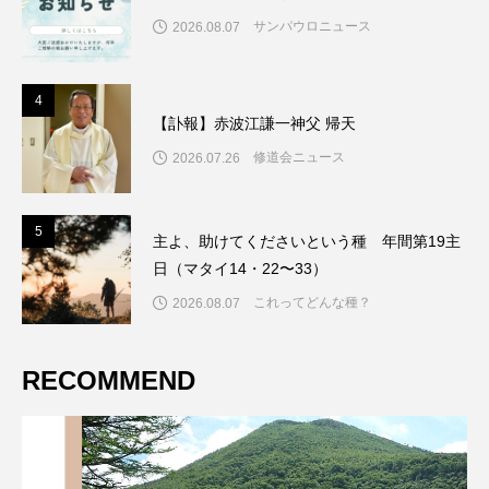
サンパウロニュース
2026.08.07
4
4
【訃報】赤波江謙一神父 帰天
修道会ニュース
2026.07.26
5
5
主よ、助けてくださいという種 年間第19主
日（マタイ14・22〜33）
これってどんな種？
2026.08.07
RECOMMEND