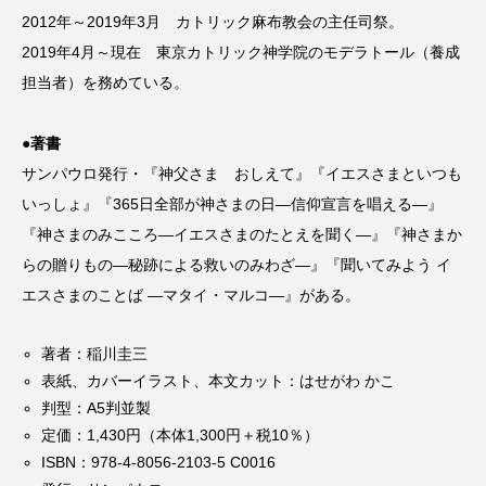
2012年～2019年3月 カトリック麻布教会の主任司祭。
2019年4月～現在 東京カトリック神学院のモデラトール（養成
担当者）を務めている。
●著書
サンパウロ発行・『神父さま おしえて』『イエスさまといつも
いっしょ』『365日全部が神さまの日―信仰宣言を唱える―』
『神さまのみこころ―イエスさまのたとえを聞く―』『神さまか
らの贈りもの―秘跡による救いのみわざ―』『聞いてみよう イ
エスさまのことば ―マタイ・マルコ―』がある。
著者：稲川圭三
表紙、カバーイラスト、本文カット：はせがわ かこ
判型：A5判並製
定価：1,430円（本体1,300円＋税10％）
ISBN：978-4-8056-2103-5 C0016