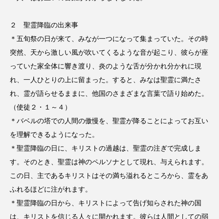
２ 聖霊降臨の出来事
＊五旬祭の日が来て、みなが一つになって集まっていた。その時
突然、天から激しい風が吹いてくるような音が起こり、彼らが座
っていた家全体に響き渡り、炎のような舌が分かれ分かれに現
れ、一人ひとりの上に留まった。すると、みなは聖霊に満たさ
れ、霊が語らせるままに、他国のさまざまな言葉で語り始めた。
（使徒２・１～４）
＊バベルの塔での人間の傲慢を、聖霊が降ることによってお互い
を理解できるようになった。
＊聖霊降臨の日に、キリストの過越は、聖霊の注ぎで完成しま
す。そのとき、聖霊は神のペルソナとして現れ、与えられます。
この日、主であるキリストはその満ち溢れるところから、霊をあ
ふれるほどに注がれます。
＊聖霊降臨の日から、キリストによって告げ知らされた神の国
は、キリストを信じる人々に開かれます。彼らは人間としての弱