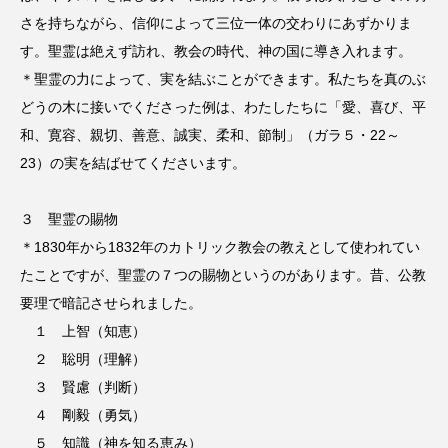
さを持ちながら、信仰によって三位一体の交わりにあずかりま
す。聖霊は絶えず訪れ、教会の時代、神の国に導き入れます。
＊聖霊の力によって、実を結ぶことができます。私たちを真のぶ
どうの木に接いでくださった例は、わたしたちに「愛、喜び、平
和、寛容、親切、善意、誠実、柔和、節制」（ガラ５・22～
23）の実を結ばせてくださいます。
３ 聖霊の賜物
＊1830年から1832年のカトリック教会の教えとして使われてい
たことですが、聖霊の７つの賜物というのがあります。昔、公教
要理で暗記させられました。
１ 上智（知恵）
２ 聡明（理解）
３ 賢慮（判断）
４ 剛毅（勇気）
５ 知識（神を知る恵み）