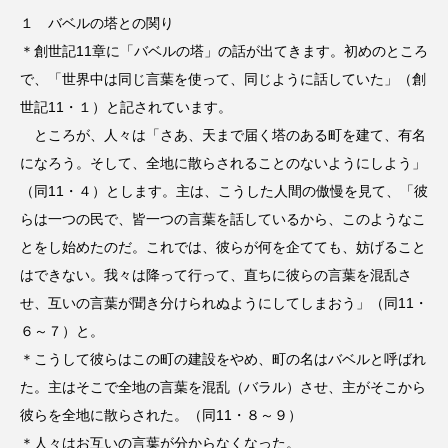
１ バベルの塔との関り
＊創世記11章に「バベルの塔」の話が出てきます。初めのところ
で、「世界中は同じ言葉を使って、同じように話していた」（創
世記11・１）と記されています。
ところが、人々は「さあ、天まで届く塔のある町を建て、有名
になろう。そして、全地に散らされることのないようにしよう」
（同11・４）とします。主は、こうした人間の傲慢を見て、「彼
らは一つの民で、皆一つの言葉を話しているから、このようなこ
とをし始めたのだ。これでは、彼らが何を企てても、妨げること
はできない。我々は降って行って、直ちに彼らの言葉を混乱さ
せ、互いの言葉が聞き分けられぬようにしてしまおう」（同11・
６～７）と。
＊こうして彼らはこの町の建設をやめ、町の名はバベルと呼ばれ
た。主はそこで全地の言葉を混乱（バラル）させ、主がそこから
彼らを全地に散らされた。（同11・８～９）
＊人々はお互いの言葉が分からなくなった。