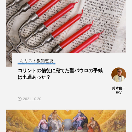
キリスト教知恵袋
コリントの信徒に宛てた聖パウロの手紙
は七通あった？
鈴木信一
神父
2021.10.20