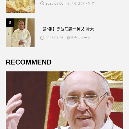
そよかぜカレンダー
2026.08.06
5
5
【訃報】赤波江謙一神父 帰天
修道会ニュース
2026.07.26
RECOMMEND