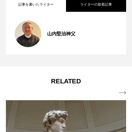
記事を書いたライター
ライターの新着記事
窮地に立たされて 年間第18主日（マタ
2026.07.31
山内堅治神父
この世の宝 年間第17主日（マタイ13・
2026.07.24
イ14・13～21）
第253回 第七の掟「教会の社会的教え」
2026.07.23
44～52（13・44～46））
RELATED
【動画で学ぶ】
