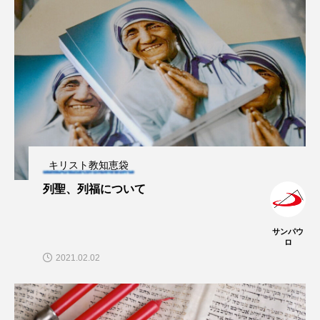
キリスト教知恵袋
列聖、列福について
サンパウ
ロ
2021.02.02