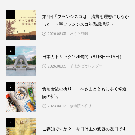
1
1
第4回「フランシスコは、清貧を理想にしなか
った」〜聖フランシスコ年黙想講話〜
おうち黙想
2026.08.05
2
2
日本カトリック平和旬間（8月6日〜15日）
そよかぜカレンダー
2026.08.05
3
3
食前食後の祈り――神さまとともに歩く修道
院の祈り
修道院の祈り
2023.04.12
4
4
ご存知ですか？ 今日は主の変容の祝日です