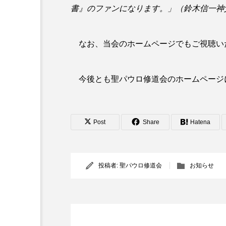
書』のファンになります。」（鈴木信一神
これってどんな種？
一切を捨てるという種 年
なお、当会のホームページでもご視聴い
ルコ10・17〜 30）
今後とも聖パウロ修道会のホームページ
Post
Share
Hatena
投稿者:
聖パウロ修道会
お知らせ