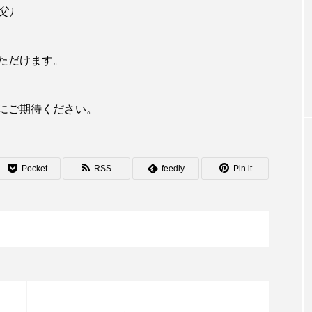
父）
修道士とまぴー
間第28主日（マ
年に一度の「全会員の集会」その裏側【
ただけます。
道院のリアル日常】
にご期待ください。
Pocket
RSS
feedly
Pin it