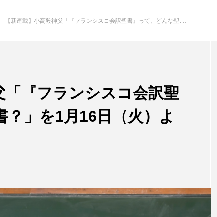
【新連載】小高毅神父「『フランシスコ会訳聖書』って、どんな聖書？」を1月16日（火）より配信開始
父「『フランシスコ会訳聖
？」を1月16日（火）よ