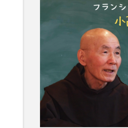
オーネ神父
カルド神父
ち
ム