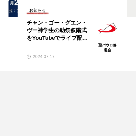
お知らせ
【新連載予告】『週日の
福音解説〜水曜日編〜』
12月3日（水）より配信
開始！
パウロ修
聖パウロ修
道会
道会
2024.11.27