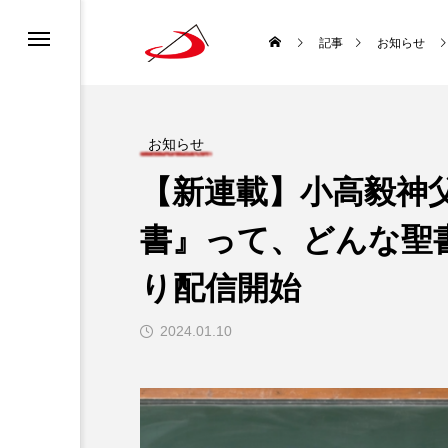
カレンダー
書ってどんな聖書？
ロニュース
ーポリシー
記事
お知らせ
ディア利用規約
どんな種？
道会について
チャンネル利用規約
お知らせ
【新連載】小高毅神
ロについて
になるには？
書』って、どんな聖書
生涯と霊性
り配信開始
 使徒聖パウロ
2024.01.10
聖書を味わい直す
袋