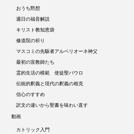
おうち黙想
週日の福音解説
キリスト教知恵袋
修道院の祈り
マスコミの先駆者アルベリオーネ神父
最初の宣教師たち
霊的生活の模範 使徒聖パウロ
伝統的釈義と現代の釈義の相克
信心のすすめ
訳文の違いから聖書を味わい直す
動画
カトリック入門