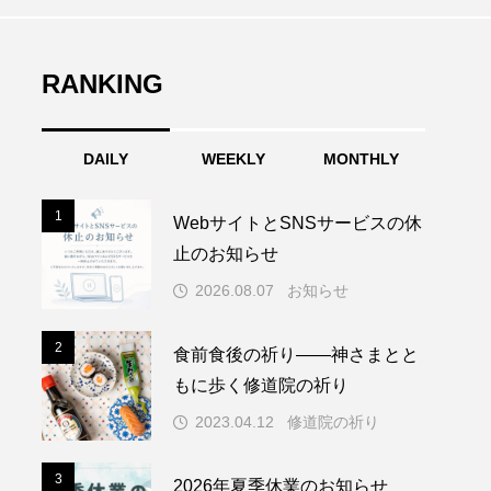
RANKING
DAILY
WEEKLY
MONTHLY
1
1
WebサイトとSNSサービスの休
止のお知らせ
2026.08.07
お知らせ
2
2
食前食後の祈り――神さまとと
もに歩く修道院の祈り
2023.04.12
修道院の祈り
3
3
2026年夏季休業のお知らせ