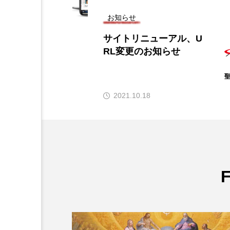
お知らせ
アル、U
【新連載】大西徳明神
せ
『おうち黙想』 11月27
日（水）より配信開始
聖パウロ修
道会
2024.11.20