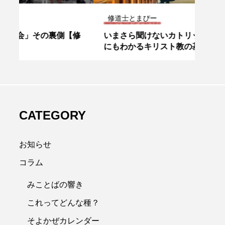
修道士とまぴー
これ
修
いまさら聞けないカトリックとは？初心者
一切
にもわかるキリスト教の基本と魅力をやさ
ルコ1
しく紹介
CATEGORY
お知らせ
コラム
みことばの響き
これってどんな種？
そよかぜカレンダー