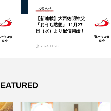
お知らせ
父
チャン・ゴー・グエン・
ヴー神学生の助祭叙階式
！
をYouTubeでライブ配信
します
聖パウロ修
聖
道会
2024.07.17
FEATURED