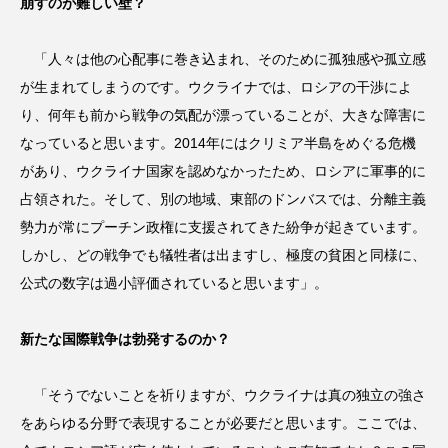
崩すのが難しい壁？
「人々は他の心配事に巻き込まれ、そのために孤独感や孤立感
が生まれてしまうのです。ウクライナでは、ロシアの干渉によ
り、何年も前から戦争の気配が漂っていることが、大きな障害に
なっていると思います。2014年にはクリミア半島をめぐる危機
があり、ウクライナ国家を認めなかったため、ロシアに軍事的に
占領された。そして、別の地域、東部のドンバスでは、分離主義
勢力が常にプーチン政権に支援されてきた紛争が起きています。
しかし、どの戦争でも犠牲者は出ますし、極度の貧困と同様に、
公式の数字は過小評価されていると思います」。
新たな国際戦争は勃発するのか？
「そうでないことを祈りますが、ウクライナは真の独立の強さ
をあらゆる分野で表現することが必要だと思います。ここでは、