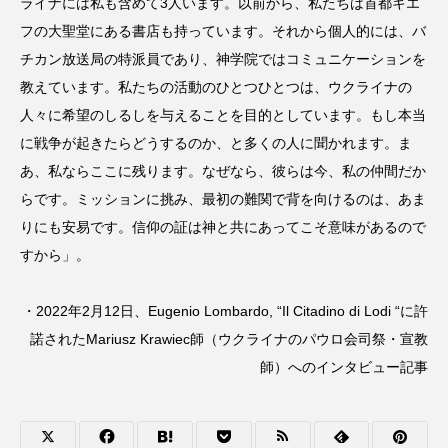
ライナには私も含めて3人います。以前から、私たちは首都キエ
フの大聖堂にある書店も持っています。それから個人的には、バ
チカン放送局の特派員であり、神学院ではコミュニケーションを
教えています。私たちの活動のひとつひとつは、ウクライナの
人々に希望のしるしを与えることを目的としています。もし本当
に戦争が起きたらどうするのか、と多くの人に聞かれます。ま
あ、私ならここに残ります。なぜなら、彼らは今、私の仲間だか
らです。ミッションに挑み、最初の難関で背を向けるのは、あま
りにも安易です。信仰の証は神と共にあってこそ意味があるので
すから」。
・2022年2月12日、Eugenio Lombardo, “Il Citadino di Lodi “に許
諾されたMariusz Krawiec師（ウクライナのパウロ会司祭・宣教
師）へのインタビュー記事