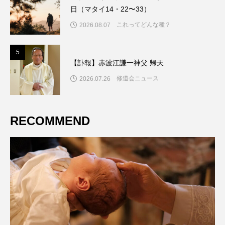
日（マタイ14・22〜33）
これってどんな種？
2026.08.07
5
5
【訃報】赤波江謙一神父 帰天
修道会ニュース
2026.07.26
RECOMMEND