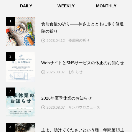
DAILY
WEEKLY
MONTHLY
1
1
食前食後の祈り――神さまとともに歩く修道
院の祈り
修道院の祈り
2023.04.12
2
2
WebサイトとSNSサービスの休止のお知らせ
お知らせ
2026.08.07
3
3
2026年夏季休業のお知らせ
サンパウロニュース
2026.08.07
4
4
主よ、助けてくださいという種 年間第19主