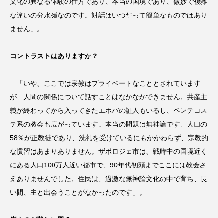
文化の異なる体験の仕方であり、本当の国境であり、微妙で複雑
な違いの分水嶺なのです。対話はいつだって簡単なものではあり
ません」。
コントラストはありますか？
「いや、ここでは宗教はプライベートなこととされています
が、人間の関係について話すことはなかなかできません。共産主
義が終わってから入ってきたエホバの証人もいるし、ペンテコス
テ系の教会も広がっています。本当の問題は無神論です。人口の
58％が正教徒であり、洗礼を受けているにもかかわらず、宗教的
な慣習はあまりありません。ザポロジェ市は、戦時中の国境近く
にある人口100万人近い都市で、90年代初頭までここには教会さ
えありませんでした。住民は、過激な無神論文化の中で育ち、長
い間、主と出会うことがなかったのです」。