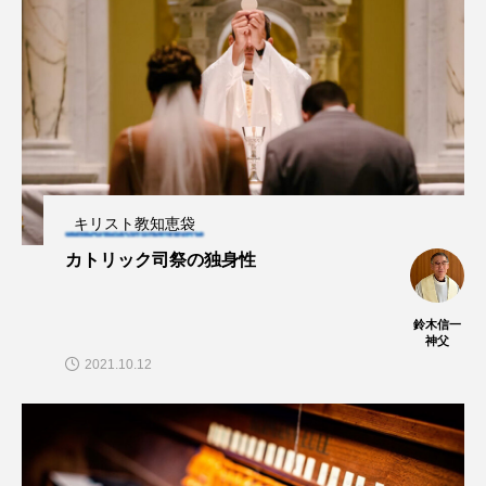
キリスト教知恵袋
カトリック司祭の独身性
鈴木信一
神父
2021.10.12