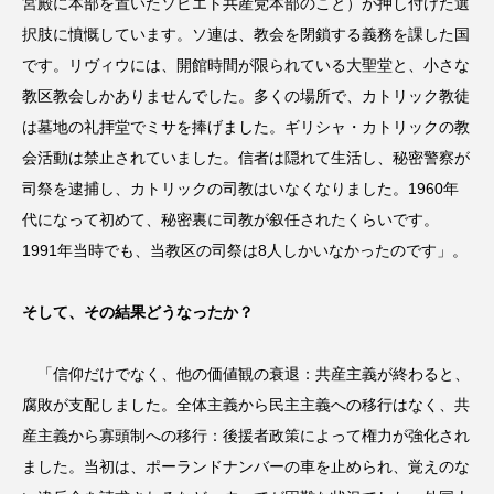
宮殿に本部を置いたソビエト共産党本部のこと）が押し付けた選
択肢に憤慨しています。ソ連は、教会を閉鎖する義務を課した国
です。リヴィウには、開館時間が限られている大聖堂と、小さな
教区教会しかありませんでした。多くの場所で、カトリック教徒
は墓地の礼拝堂でミサを捧げました。ギリシャ・カトリックの教
会活動は禁止されていました。信者は隠れて生活し、秘密警察が
司祭を逮捕し、カトリックの司教はいなくなりました。1960年
代になって初めて、秘密裏に司教が叙任されたくらいです。
1991年当時でも、当教区の司祭は8人しかいなかったのです」。
そして、その結果どうなったか？
「信仰だけでなく、他の価値観の衰退：共産主義が終わると、
腐敗が支配しました。全体主義から民主主義への移行はなく、共
産主義から寡頭制への移行：後援者政策によって権力が強化され
ました。当初は、ポーランドナンバーの車を止められ、覚えのな