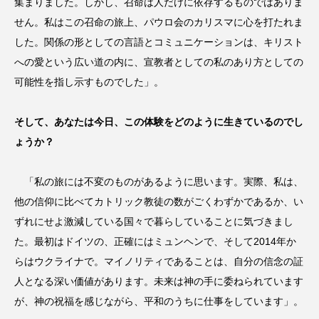
集まりました。しかし、召命は人だけに依存するものではありま
せん。私はこの召命の旅上、パウロ会のカリスマに心を打たれま
した。関係の形としての言語とコミュニケーションは、キリスト
への愛という広い道の内に、宣教者としての私のあり方としての
可能性を指し示すものでした」。
そして、あなたは今日、この体験をどのように生きているのでし
ょうか？
「私の旅には不変のものがあるように思います。実際、私は、
他の信仰に比べてカトリック教徒の数がごくわずかであるか、い
ずれにせよ激減している国々で暮らしていることに気づきまし
た。最初はドイツの、正確にはミュンヘンで、そして2014年か
らはウクライナで。マイノリティであることは、自分の信念の証
人となる深い価値があります。未来は神の手に委ねられています
が、神の祝福を感じながら、平和のうちに仕事をしています」。