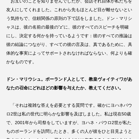
お互いのことを知りませんでしたが、会話それ自体が私たちを
友人にしてくれました。これから先もほとんど目が離せないとい
う気持ちで、信頼関係の原則の下で話をしました。ドン・マリシ
ャスは、彼の名前の最後の”z”に、彼のすべてのスピーチを明確
にし、決定する何かを持っているようです：彼のすべての推論は
彼の結論につながり、すべての彼の言及は、真であるために、具
体的な事実によってサポートされなければならない、何よりも確
かなものです。
ドン・マリウシュ。ポーランド人として、教皇ヴォイティワがあ
なたの召命にどれほどの影響を与えたか、教えてください。
「それは複雑な答えを必要とする質問です。確かにヨハネパウ
ロ2世は私の世代に明らかな影響を及ぼしました。私は現在50歳
で、2001年から司祭をしていますが、ヨハネ・パウロ2世が私た
ちのポーランドを訪問したとき、多くの人が彼をひと目見ようと