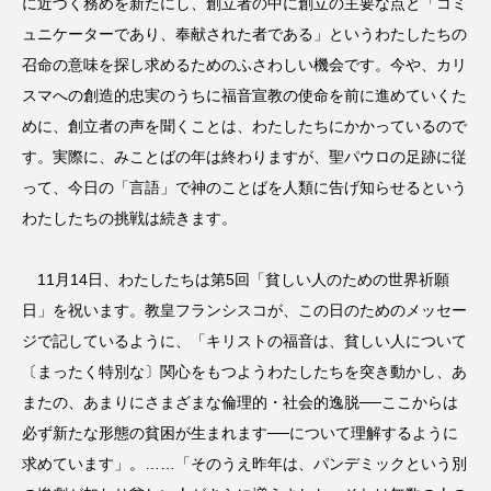
に近づく務めを新たにし、創立者の中に創立の主要な点と「コミ
ュニケーターであり、奉献された者である」というわたしたちの
召命の意味を探し求めるためのふさわしい機会です。今や、カリ
スマへの創造的忠実のうちに福音宣教の使命を前に進めていくた
めに、創立者の声を聞くことは、わたしたちにかかっているので
す。実際に、みことばの年は終わりますが、聖パウロの足跡に従
って、今日の「言語」で神のことばを人類に告げ知らせるという
わたしたちの挑戦は続きます。
11月14日、わたしたちは第5回「貧しい人のための世界祈願
日」を祝います。教皇フランシスコが、この日のためのメッセー
ジで記しているように、「キリストの福音は、貧しい人について
〔まったく特別な〕関心をもつようわたしたちを突き動かし、あ
またの、あまりにさまざまな倫理的・社会的逸脱──ここからは
必ず新たな形態の貧困が生まれます──について理解するように
求めています」。……「そのうえ昨年は、パンデミックという別