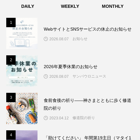
DAILY
WEEKLY
MONTHLY
1
1
WebサイトとSNSサービスの休止のお知らせ
お知らせ
2026.08.07
2
2
2026年夏季休業のお知らせ
サンパウロニュース
2026.08.07
3
3
食前食後の祈り――神さまとともに歩く修道
院の祈り
修道院の祈り
2023.04.12
4
4
「助けてください」 年間第19主日（マタイ1