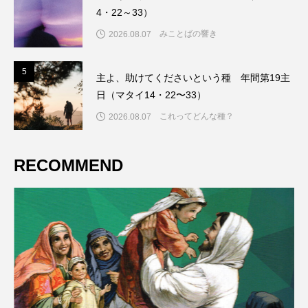
4・22～33）
みことばの響き
2026.08.07
5
5
主よ、助けてくださいという種 年間第19主
日（マタイ14・22〜33）
これってどんな種？
2026.08.07
RECOMMEND